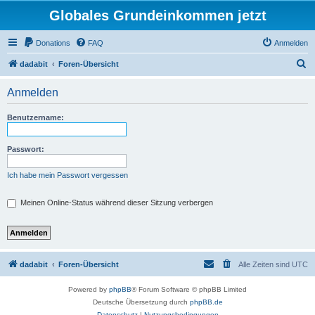
Globales Grundeinkommen jetzt
Donations
FAQ
Anmelden
S
dadabit
Foren-Übersicht
u
Anmelden
c
h
Benutzername:
e
Passwort:
Ich habe mein Passwort vergessen
Meinen Online-Status während dieser Sitzung verbergen
dadabit
Foren-Übersicht
Alle Zeiten sind
UTC
Powered by
phpBB
® Forum Software © phpBB Limited
Deutsche Übersetzung durch
phpBB.de
Datenschutz
|
Nutzungsbedingungen