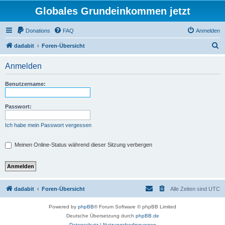
Globales Grundeinkommen jetzt
Donations
FAQ
Anmelden
S
dadabit
Foren-Übersicht
u
Anmelden
c
h
Benutzername:
e
Passwort:
Ich habe mein Passwort vergessen
Meinen Online-Status während dieser Sitzung verbergen
dadabit
Foren-Übersicht
Alle Zeiten sind
UTC
Powered by
phpBB
® Forum Software © phpBB Limited
Deutsche Übersetzung durch
phpBB.de
Datenschutz
|
Nutzungsbedingungen