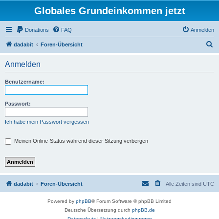
Globales Grundeinkommen jetzt
Donations
FAQ
Anmelden
S
dadabit
Foren-Übersicht
u
Anmelden
c
h
Benutzername:
e
Passwort:
Ich habe mein Passwort vergessen
Meinen Online-Status während dieser Sitzung verbergen
dadabit
Foren-Übersicht
Alle Zeiten sind
UTC
Powered by
phpBB
® Forum Software © phpBB Limited
Deutsche Übersetzung durch
phpBB.de
Datenschutz
|
Nutzungsbedingungen