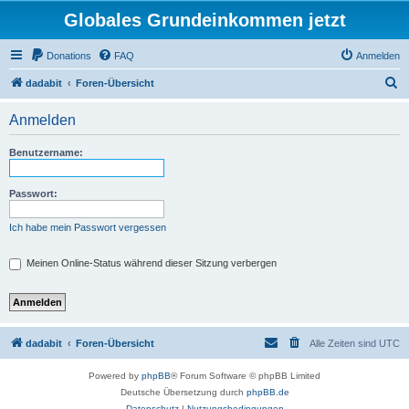
Globales Grundeinkommen jetzt
Donations
FAQ
Anmelden
S
dadabit
Foren-Übersicht
u
Anmelden
c
h
Benutzername:
e
Passwort:
Ich habe mein Passwort vergessen
Meinen Online-Status während dieser Sitzung verbergen
dadabit
Foren-Übersicht
Alle Zeiten sind
UTC
Powered by
phpBB
® Forum Software © phpBB Limited
Deutsche Übersetzung durch
phpBB.de
Datenschutz
|
Nutzungsbedingungen