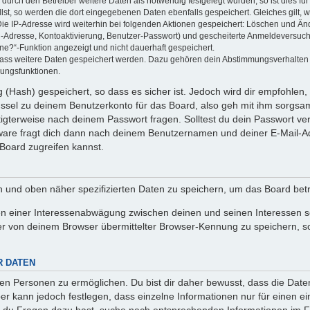
rch den Betreiber weitere Daten als notwendig festgelegt wurden, so ist dies für 
llst, so werden die dort eingegebenen Daten ebenfalls gespeichert. Gleiches gilt, 
Die IP-Adresse wird weiterhin bei folgenden Aktionen gespeichert: Löschen und Än
l-Adresse, Kontoaktivierung, Benutzer-Passwort) und gescheiterte Anmeldeversuch
ine?“-Funktion angezeigt und nicht dauerhaft gespeichert.
 dass weitere Daten gespeichert werden. Dazu gehören dein Abstimmungsverhalten
gungsfunktionen.
(Hash) gespeichert, so dass es sicher ist. Jedoch wird dir empfohlen, 
ssel zu deinem Benutzerkonto für das Board, also geh mit ihm sorgsam
htigterweise nach deinem Passwort fragen. Solltest du dein Passwort v
are fragt dich dann nach deinem Benutzernamen und deiner E-Mail-Ad
Board zugreifen kannst.
en und oben näher spezifizierten Daten zu speichern, um das Board bet
en einer Interessenabwägung zwischen deinen und seinen Interessen sow
r von deinem Browser übermittelter Browser-Kennung zu speichern, so
R DATEN
n Personen zu ermöglichen. Du bist dir daher bewusst, dass die Daten d
ber kann jedoch festlegen, dass einzelne Informationen nur für einen ei