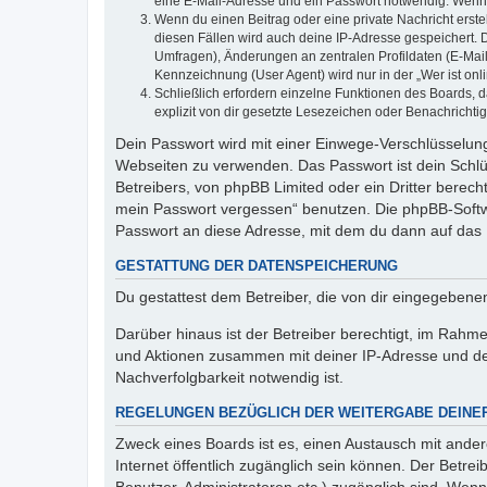
eine E-Mail-Adresse und ein Passwort notwendig. Wenn du
Wenn du einen Beitrag oder eine private Nachricht erste
diesen Fällen wird auch deine IP-Adresse gespeichert. 
Umfragen), Änderungen an zentralen Profildaten (E-Mai
Kennzeichnung (User Agent) wird nur in der „Wer ist onl
Schließlich erfordern einzelne Funktionen des Boards,
explizit von dir gesetzte Lesezeichen oder Benachrichti
Dein Passwort wird mit einer Einwege-Verschlüsselung 
Webseiten zu verwenden. Das Passwort ist dein Schlü
Betreibers, von phpBB Limited oder ein Dritter berec
mein Passwort vergessen“ benutzen. Die phpBB-Softw
Passwort an diese Adresse, mit dem du dann auf das 
GESTATTUNG DER DATENSPEICHERUNG
Du gestattest dem Betreiber, die von dir eingegeben
Darüber hinaus ist der Betreiber berechtigt, im Rahm
und Aktionen zusammen mit deiner IP-Adresse und de
Nachverfolgbarkeit notwendig ist.
REGELUNGEN BEZÜGLICH DER WEITERGABE DEINE
Zweck eines Boards ist es, einen Austausch mit andere
Internet öffentlich zugänglich sein können. Der Betrei