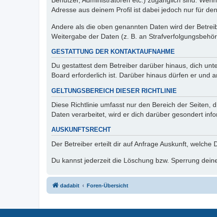
Benutzer, Administratoren etc.) zugänglich sind. Wen
Adresse aus deinem Profil ist dabei jedoch nur für de
Andere als die oben genannten Daten wird der Betreibe
Weitergabe der Daten (z. B. an Strafverfolgungsbehörde
GESTATTUNG DER KONTAKTAUFNAHME
Du gestattest dem Betreiber darüber hinaus, dich unt
Board erforderlich ist. Darüber hinaus dürfen er und 
GELTUNGSBEREICH DIESER RICHTLINIE
Diese Richtlinie umfasst nur den Bereich der Seiten
Daten verarbeitet, wird er dich darüber gesondert inf
AUSKUNFTSRECHT
Der Betreiber erteilt dir auf Anfrage Auskunft, welche
Du kannst jederzeit die Löschung bzw. Sperrung deiner
dadabit
Foren-Übersicht