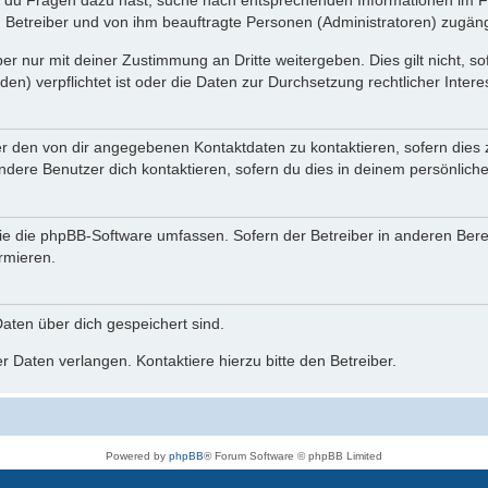
n du Fragen dazu hast, suche nach entsprechenden Informationen im Fo
n Betreiber und von ihm beauftragte Personen (Administratoren) zugäng
r nur mit deiner Zustimmung an Dritte weitergeben. Dies gilt nicht, s
n) verpflichtet ist oder die Daten zur Durchsetzung rechtlicher Interes
er den von dir angegebenen Kontaktdaten zu kontaktieren, sofern dies 
andere Benutzer dich kontaktieren, sofern du dies in deinem persönliche
, die die phpBB-Software umfassen. Sofern der Betreiber in anderen Be
ormieren.
 Daten über dich gespeichert sind.
 Daten verlangen. Kontaktiere hierzu bitte den Betreiber.
Powered by
phpBB
® Forum Software © phpBB Limited
Deutsche Übersetzung durch
phpBB.de