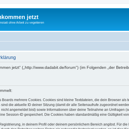
nkommen jetzt
statt ohne Arbeit zu vegetieren
rklärung
ommen jetzt“ („http://www.dadabit.de/forum“) (im Folgenden „der Betre
ammelt:
s Boards mehrere Cookies. Cookies sind kleine Textdateien, die dein Browser als
 sind die aktuelle ID deiner Sitzung (damit dir alle Seitenaufrufe zugeordnet werd
u nicht angemeldet bist) sowie Informationen über deine Teilnahme an Umfragen (s
eine Session-ID gespeichert. Die Cookies haben standardmäßig eine Gültigkeit von 
Registrierung, in deinem Profil oder deinem persönlichem Bereich angibst. Für di