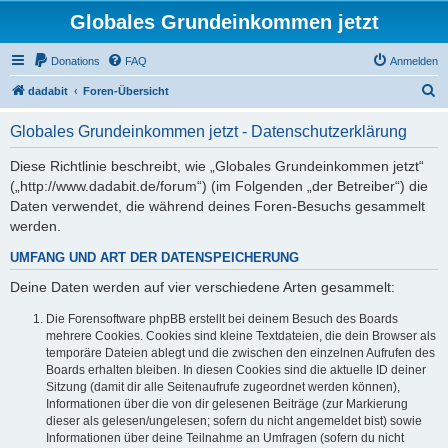
Globales Grundeinkommen jetzt
Donations
FAQ
Anmelden
S
dadabit
Foren-Übersicht
u
Globales Grundeinkommen jetzt - Datenschutzerklärung
c
h
Diese Richtlinie beschreibt, wie „Globales Grundeinkommen jetzt“
(„http://www.dadabit.de/forum“) (im Folgenden „der Betreiber“) die
e
Daten verwendet, die während deines Foren-Besuchs gesammelt
werden.
UMFANG UND ART DER DATENSPEICHERUNG
Deine Daten werden auf vier verschiedene Arten gesammelt:
Die Forensoftware phpBB erstellt bei deinem Besuch des Boards
mehrere Cookies. Cookies sind kleine Textdateien, die dein Browser als
temporäre Dateien ablegt und die zwischen den einzelnen Aufrufen des
Boards erhalten bleiben. In diesen Cookies sind die aktuelle ID deiner
Sitzung (damit dir alle Seitenaufrufe zugeordnet werden können),
Informationen über die von dir gelesenen Beiträge (zur Markierung
dieser als gelesen/ungelesen; sofern du nicht angemeldet bist) sowie
Informationen über deine Teilnahme an Umfragen (sofern du nicht