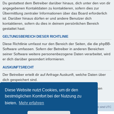
Du gestattest dem Betreiber darüber hinaus, dich unter den von dir
angegebenen Kontaktdaten zu kontaktieren, sofern dies zur
Übermittlung zentraler Informationen über das Board erforderlich
ist. Darüber hinaus dürfen er und andere Benutzer dich
kontaktieren, sofern du dies in deinem persönlichen Bereich
gestattet hast.
GELTUNGSBEREICH DIESER RICHTLINIE
Diese Richtlinie umfasst nur den Bereich der Seiten, die die phpBB-
Software umfassen. Sofern der Betreiber in anderen Bereichen
seiner Software weitere personenbezogene Daten verarbeitet, wird
er dich darüber gesondert informieren.
AUSKUNFTSRECHT
Der Betreiber erteilt dir auf Anfrage Auskunft, welche Daten über
dich gespeichert sind.
Du kannst jederzeit die Löschung bzw. Sperrung deiner Daten
Diese Website nutzt Cookies, um dir den
verlangen. Kontaktiere hierzu bitte den Betreiber.
bestmöglichen Komfort bei der Nutzung zu
bieten.
Mehr erfahren
dadabit
Foren-Übersicht
Alle Zeiten sind
UTC