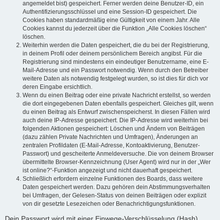
angemeldet bist) gespeichert. Ferner werden deine Benutzer-ID, ein
Authentifizierungsschlüssel und eine Session-ID gespeichert. Die
Cookies haben standardmäßig eine Gültigkeit von einem Jahr. Alle
Cookies kannst du jederzeit über die Funktion „Alle Cookies löschen“
löschen.
Weiterhin werden die Daten gespeichert, die du bei der Registrierung,
in deinem Profil oder deinem persönlichem Bereich angibst. Für die
Registrierung sind mindestens ein eindeutiger Benutzername, eine E-
Mail-Adresse und ein Passwort notwendig. Wenn durch den Betreiber
weitere Daten als notwendig festgelegt wurden, so ist dies für dich vor
deren Eingabe ersichtlich.
Wenn du einen Beitrag oder eine private Nachricht erstellst, so werden
die dort eingegebenen Daten ebenfalls gespeichert. Gleiches gilt, wenn
du einen Beitrag als Entwurf zwischenspeicherst. In diesen Fällen wird
auch deine IP-Adresse gespeichert. Die IP-Adresse wird weiterhin bei
folgenden Aktionen gespeichert: Löschen und Ändern von Beiträgen
(dazu zählen Private Nachrichten und Umfragen), Änderungen an
zentralen Profildaten (E-Mail-Adresse, Kontoaktivierung, Benutzer-
Passwort) und gescheiterte Anmeldeversuche. Die von deinem Browser
übermittelte Browser-Kennzeichnung (User Agent) wird nur in der „Wer
ist online?“-Funktion angezeigt und nicht dauerhaft gespeichert.
Schließlich erfordern einzelne Funktionen des Boards, dass weitere
Daten gespeichert werden. Dazu gehören dein Abstimmungsverhalten
bei Umfragen, der Gelesen-Status von deinen Beiträgen oder explizit
von dir gesetzte Lesezeichen oder Benachrichtigungsfunktionen.
Dein Passwort wird mit einer Einwege-Verschlüsselung (Hash)