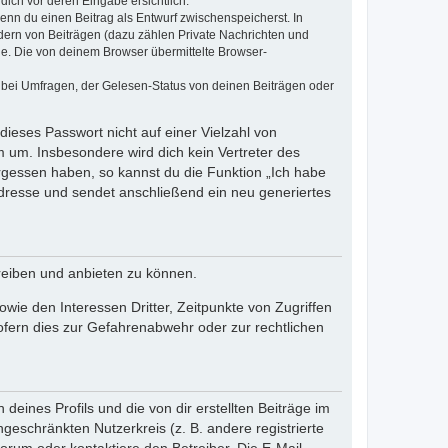
dich vor deren Eingabe ersichtlich.
wenn du einen Beitrag als Entwurf zwischenspeicherst. In
dern von Beiträgen (dazu zählen Private Nachrichten und
e. Die von deinem Browser übermittelte Browser-
 bei Umfragen, der Gelesen-Status von deinen Beiträgen oder
dieses Passwort nicht auf einer Vielzahl von
 um. Insbesondere wird dich kein Vertreter des
ergessen haben, so kannst du die Funktion „Ich habe
resse und sendet anschließend ein neu generiertes
reiben und anbieten zu können.
ie den Interessen Dritter, Zeitpunkte von Zugriffen
fern dies zur Gefahrenabwehr oder zur rechtlichen
eines Profils und die von dir erstellten Beiträge im
ngeschränkten Nutzerkreis (z. B. andere registrierte