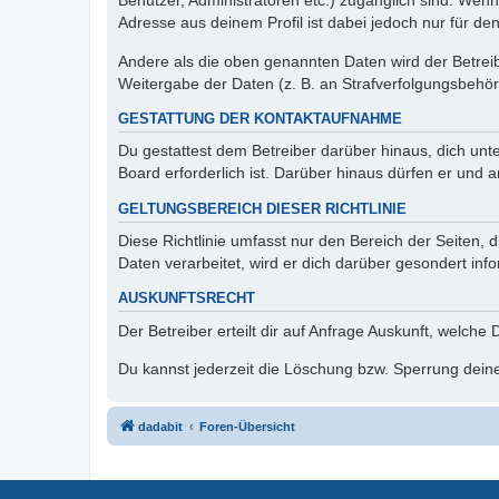
Benutzer, Administratoren etc.) zugänglich sind. Wen
Adresse aus deinem Profil ist dabei jedoch nur für de
Andere als die oben genannten Daten wird der Betreibe
Weitergabe der Daten (z. B. an Strafverfolgungsbehörde
GESTATTUNG DER KONTAKTAUFNAHME
Du gestattest dem Betreiber darüber hinaus, dich unt
Board erforderlich ist. Darüber hinaus dürfen er und 
GELTUNGSBEREICH DIESER RICHTLINIE
Diese Richtlinie umfasst nur den Bereich der Seiten
Daten verarbeitet, wird er dich darüber gesondert inf
AUSKUNFTSRECHT
Der Betreiber erteilt dir auf Anfrage Auskunft, welche
Du kannst jederzeit die Löschung bzw. Sperrung deiner
dadabit
Foren-Übersicht