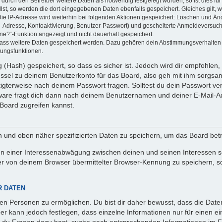
rch den Betreiber weitere Daten als notwendig festgelegt wurden, so ist dies für 
llst, so werden die dort eingegebenen Daten ebenfalls gespeichert. Gleiches gilt, 
Die IP-Adresse wird weiterhin bei folgenden Aktionen gespeichert: Löschen und Än
l-Adresse, Kontoaktivierung, Benutzer-Passwort) und gescheiterte Anmeldeversuch
ine?“-Funktion angezeigt und nicht dauerhaft gespeichert.
 dass weitere Daten gespeichert werden. Dazu gehören dein Abstimmungsverhalten
gungsfunktionen.
(Hash) gespeichert, so dass es sicher ist. Jedoch wird dir empfohlen, 
ssel zu deinem Benutzerkonto für das Board, also geh mit ihm sorgsam
htigterweise nach deinem Passwort fragen. Solltest du dein Passwort v
are fragt dich dann nach deinem Benutzernamen und deiner E-Mail-Ad
Board zugreifen kannst.
en und oben näher spezifizierten Daten zu speichern, um das Board bet
en einer Interessenabwägung zwischen deinen und seinen Interessen sow
r von deinem Browser übermittelter Browser-Kennung zu speichern, so
R DATEN
n Personen zu ermöglichen. Du bist dir daher bewusst, dass die Daten d
ber kann jedoch festlegen, dass einzelne Informationen nur für einen ei