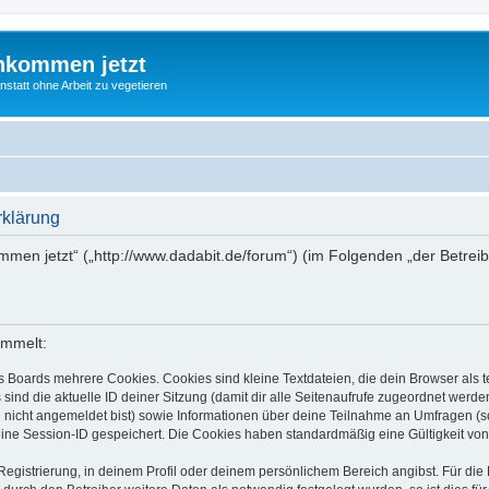
nkommen jetzt
statt ohne Arbeit zu vegetieren
rklärung
ommen jetzt“ („http://www.dadabit.de/forum“) (im Folgenden „der Betre
ammelt:
s Boards mehrere Cookies. Cookies sind kleine Textdateien, die dein Browser als
 sind die aktuelle ID deiner Sitzung (damit dir alle Seitenaufrufe zugeordnet werd
u nicht angemeldet bist) sowie Informationen über deine Teilnahme an Umfragen (s
eine Session-ID gespeichert. Die Cookies haben standardmäßig eine Gültigkeit von 
Registrierung, in deinem Profil oder deinem persönlichem Bereich angibst. Für di