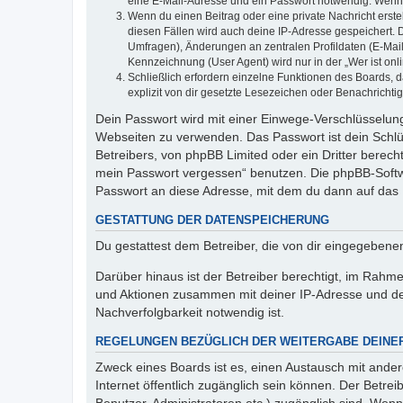
eine E-Mail-Adresse und ein Passwort notwendig. Wenn du
Wenn du einen Beitrag oder eine private Nachricht erste
diesen Fällen wird auch deine IP-Adresse gespeichert. 
Umfragen), Änderungen an zentralen Profildaten (E-Mai
Kennzeichnung (User Agent) wird nur in der „Wer ist onl
Schließlich erfordern einzelne Funktionen des Boards,
explizit von dir gesetzte Lesezeichen oder Benachrichti
Dein Passwort wird mit einer Einwege-Verschlüsselung 
Webseiten zu verwenden. Das Passwort ist dein Schlü
Betreibers, von phpBB Limited oder ein Dritter berec
mein Passwort vergessen“ benutzen. Die phpBB-Softw
Passwort an diese Adresse, mit dem du dann auf das 
GESTATTUNG DER DATENSPEICHERUNG
Du gestattest dem Betreiber, die von dir eingegeben
Darüber hinaus ist der Betreiber berechtigt, im Rahm
und Aktionen zusammen mit deiner IP-Adresse und de
Nachverfolgbarkeit notwendig ist.
REGELUNGEN BEZÜGLICH DER WEITERGABE DEINE
Zweck eines Boards ist es, einen Austausch mit andere
Internet öffentlich zugänglich sein können. Der Betrei