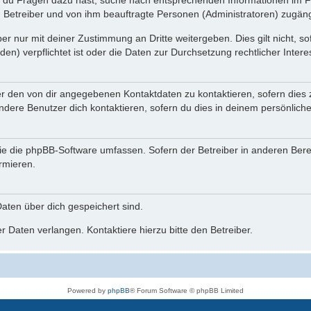
n du Fragen dazu hast, suche nach entsprechenden Informationen im Fo
n Betreiber und von ihm beauftragte Personen (Administratoren) zugäng
r nur mit deiner Zustimmung an Dritte weitergeben. Dies gilt nicht, s
n) verpflichtet ist oder die Daten zur Durchsetzung rechtlicher Interes
er den von dir angegebenen Kontaktdaten zu kontaktieren, sofern dies 
andere Benutzer dich kontaktieren, sofern du dies in deinem persönliche
, die die phpBB-Software umfassen. Sofern der Betreiber in anderen Be
ormieren.
 Daten über dich gespeichert sind.
 Daten verlangen. Kontaktiere hierzu bitte den Betreiber.
Powered by
phpBB
® Forum Software © phpBB Limited
Deutsche Übersetzung durch
phpBB.de