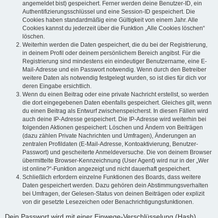
angemeldet bist) gespeichert. Ferner werden deine Benutzer-ID, ein
Authentifizierungsschlüssel und eine Session-ID gespeichert. Die
Cookies haben standardmäßig eine Gültigkeit von einem Jahr. Alle
Cookies kannst du jederzeit über die Funktion „Alle Cookies löschen“
löschen.
Weiterhin werden die Daten gespeichert, die du bei der Registrierung,
in deinem Profil oder deinem persönlichem Bereich angibst. Für die
Registrierung sind mindestens ein eindeutiger Benutzername, eine E-
Mail-Adresse und ein Passwort notwendig. Wenn durch den Betreiber
weitere Daten als notwendig festgelegt wurden, so ist dies für dich vor
deren Eingabe ersichtlich.
Wenn du einen Beitrag oder eine private Nachricht erstellst, so werden
die dort eingegebenen Daten ebenfalls gespeichert. Gleiches gilt, wenn
du einen Beitrag als Entwurf zwischenspeicherst. In diesen Fällen wird
auch deine IP-Adresse gespeichert. Die IP-Adresse wird weiterhin bei
folgenden Aktionen gespeichert: Löschen und Ändern von Beiträgen
(dazu zählen Private Nachrichten und Umfragen), Änderungen an
zentralen Profildaten (E-Mail-Adresse, Kontoaktivierung, Benutzer-
Passwort) und gescheiterte Anmeldeversuche. Die von deinem Browser
übermittelte Browser-Kennzeichnung (User Agent) wird nur in der „Wer
ist online?“-Funktion angezeigt und nicht dauerhaft gespeichert.
Schließlich erfordern einzelne Funktionen des Boards, dass weitere
Daten gespeichert werden. Dazu gehören dein Abstimmungsverhalten
bei Umfragen, der Gelesen-Status von deinen Beiträgen oder explizit
von dir gesetzte Lesezeichen oder Benachrichtigungsfunktionen.
Dein Passwort wird mit einer Einwege-Verschlüsselung (Hash)