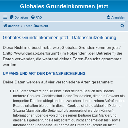
Globales Grundeinkommen jetzt
Donations
FAQ
Anmelden
S
dadabit
Foren-Übersicht
u
Globales Grundeinkommen jetzt - Datenschutzerklärung
c
h
Diese Richtlinie beschreibt, wie „Globales Grundeinkommen jetzt“
(„http://www.dadabit.de/forum“) (im Folgenden „der Betreiber“) die
e
Daten verwendet, die während deines Foren-Besuchs gesammelt
werden.
UMFANG UND ART DER DATENSPEICHERUNG
Deine Daten werden auf vier verschiedene Arten gesammelt:
Die Forensoftware phpBB erstellt bei deinem Besuch des Boards
mehrere Cookies. Cookies sind kleine Textdateien, die dein Browser als
temporäre Dateien ablegt und die zwischen den einzelnen Aufrufen des
Boards erhalten bleiben. In diesen Cookies sind die aktuelle ID deiner
Sitzung (damit dir alle Seitenaufrufe zugeordnet werden können),
Informationen über die von dir gelesenen Beiträge (zur Markierung
dieser als gelesen/ungelesen; sofern du nicht angemeldet bist) sowie
Informationen über deine Teilnahme an Umfragen (sofern du nicht