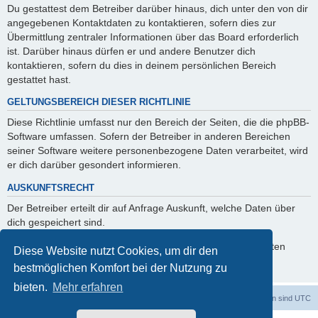
Du gestattest dem Betreiber darüber hinaus, dich unter den von dir
angegebenen Kontaktdaten zu kontaktieren, sofern dies zur
Übermittlung zentraler Informationen über das Board erforderlich
ist. Darüber hinaus dürfen er und andere Benutzer dich
kontaktieren, sofern du dies in deinem persönlichen Bereich
gestattet hast.
GELTUNGSBEREICH DIESER RICHTLINIE
Diese Richtlinie umfasst nur den Bereich der Seiten, die die phpBB-
Software umfassen. Sofern der Betreiber in anderen Bereichen
seiner Software weitere personenbezogene Daten verarbeitet, wird
er dich darüber gesondert informieren.
AUSKUNFTSRECHT
Der Betreiber erteilt dir auf Anfrage Auskunft, welche Daten über
dich gespeichert sind.
Du kannst jederzeit die Löschung bzw. Sperrung deiner Daten
Diese Website nutzt Cookies, um dir den
verlangen. Kontaktiere hierzu bitte den Betreiber.
bestmöglichen Komfort bei der Nutzung zu
bieten.
Mehr erfahren
dadabit
Foren-Übersicht
Alle Zeiten sind
UTC