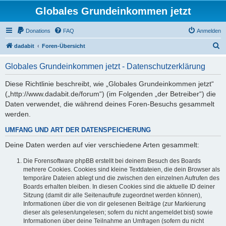
Globales Grundeinkommen jetzt
Donations
FAQ
Anmelden
S
dadabit
Foren-Übersicht
u
Globales Grundeinkommen jetzt - Datenschutzerklärung
c
h
Diese Richtlinie beschreibt, wie „Globales Grundeinkommen jetzt“
(„http://www.dadabit.de/forum“) (im Folgenden „der Betreiber“) die
e
Daten verwendet, die während deines Foren-Besuchs gesammelt
werden.
UMFANG UND ART DER DATENSPEICHERUNG
Deine Daten werden auf vier verschiedene Arten gesammelt:
Die Forensoftware phpBB erstellt bei deinem Besuch des Boards
mehrere Cookies. Cookies sind kleine Textdateien, die dein Browser als
temporäre Dateien ablegt und die zwischen den einzelnen Aufrufen des
Boards erhalten bleiben. In diesen Cookies sind die aktuelle ID deiner
Sitzung (damit dir alle Seitenaufrufe zugeordnet werden können),
Informationen über die von dir gelesenen Beiträge (zur Markierung
dieser als gelesen/ungelesen; sofern du nicht angemeldet bist) sowie
Informationen über deine Teilnahme an Umfragen (sofern du nicht