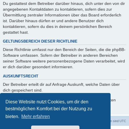
Du gestattest dem Betreiber darüber hinaus, dich unter den von dir
angegebenen Kontaktdaten zu kontaktieren, sofern dies zur
Übermittlung zentraler Informationen über das Board erforderlich
ist. Darüber hinaus dürfen er und andere Benutzer dich
kontaktieren, sofern du dies in deinem persönlichen Bereich
gestattet hast.
GELTUNGSBEREICH DIESER RICHTLINIE
Diese Richtlinie umfasst nur den Bereich der Seiten, die die phpBB-
Software umfassen. Sofern der Betreiber in anderen Bereichen
seiner Software weitere personenbezogene Daten verarbeitet, wird
er dich darüber gesondert informieren.
AUSKUNFTSRECHT
Der Betreiber erteilt dir auf Anfrage Auskunft, welche Daten über
dich gespeichert sind.
Du kannst jederzeit die Löschung bzw. Sperrung deiner Daten
Diese Website nutzt Cookies, um dir den
verlangen. Kontaktiere hierzu bitte den Betreiber.
bestmöglichen Komfort bei der Nutzung zu
bieten.
Mehr erfahren
dadabit
Foren-Übersicht
Alle Zeiten sind
UTC