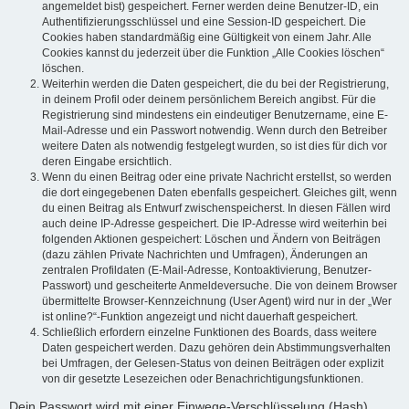
angemeldet bist) gespeichert. Ferner werden deine Benutzer-ID, ein
Authentifizierungsschlüssel und eine Session-ID gespeichert. Die
Cookies haben standardmäßig eine Gültigkeit von einem Jahr. Alle
Cookies kannst du jederzeit über die Funktion „Alle Cookies löschen“
löschen.
Weiterhin werden die Daten gespeichert, die du bei der Registrierung,
in deinem Profil oder deinem persönlichem Bereich angibst. Für die
Registrierung sind mindestens ein eindeutiger Benutzername, eine E-
Mail-Adresse und ein Passwort notwendig. Wenn durch den Betreiber
weitere Daten als notwendig festgelegt wurden, so ist dies für dich vor
deren Eingabe ersichtlich.
Wenn du einen Beitrag oder eine private Nachricht erstellst, so werden
die dort eingegebenen Daten ebenfalls gespeichert. Gleiches gilt, wenn
du einen Beitrag als Entwurf zwischenspeicherst. In diesen Fällen wird
auch deine IP-Adresse gespeichert. Die IP-Adresse wird weiterhin bei
folgenden Aktionen gespeichert: Löschen und Ändern von Beiträgen
(dazu zählen Private Nachrichten und Umfragen), Änderungen an
zentralen Profildaten (E-Mail-Adresse, Kontoaktivierung, Benutzer-
Passwort) und gescheiterte Anmeldeversuche. Die von deinem Browser
übermittelte Browser-Kennzeichnung (User Agent) wird nur in der „Wer
ist online?“-Funktion angezeigt und nicht dauerhaft gespeichert.
Schließlich erfordern einzelne Funktionen des Boards, dass weitere
Daten gespeichert werden. Dazu gehören dein Abstimmungsverhalten
bei Umfragen, der Gelesen-Status von deinen Beiträgen oder explizit
von dir gesetzte Lesezeichen oder Benachrichtigungsfunktionen.
Dein Passwort wird mit einer Einwege-Verschlüsselung (Hash)