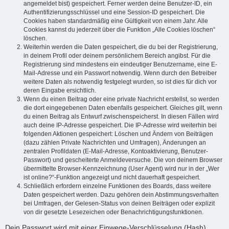
angemeldet bist) gespeichert. Ferner werden deine Benutzer-ID, ein
Authentifizierungsschlüssel und eine Session-ID gespeichert. Die
Cookies haben standardmäßig eine Gültigkeit von einem Jahr. Alle
Cookies kannst du jederzeit über die Funktion „Alle Cookies löschen“
löschen.
Weiterhin werden die Daten gespeichert, die du bei der Registrierung,
in deinem Profil oder deinem persönlichem Bereich angibst. Für die
Registrierung sind mindestens ein eindeutiger Benutzername, eine E-
Mail-Adresse und ein Passwort notwendig. Wenn durch den Betreiber
weitere Daten als notwendig festgelegt wurden, so ist dies für dich vor
deren Eingabe ersichtlich.
Wenn du einen Beitrag oder eine private Nachricht erstellst, so werden
die dort eingegebenen Daten ebenfalls gespeichert. Gleiches gilt, wenn
du einen Beitrag als Entwurf zwischenspeicherst. In diesen Fällen wird
auch deine IP-Adresse gespeichert. Die IP-Adresse wird weiterhin bei
folgenden Aktionen gespeichert: Löschen und Ändern von Beiträgen
(dazu zählen Private Nachrichten und Umfragen), Änderungen an
zentralen Profildaten (E-Mail-Adresse, Kontoaktivierung, Benutzer-
Passwort) und gescheiterte Anmeldeversuche. Die von deinem Browser
übermittelte Browser-Kennzeichnung (User Agent) wird nur in der „Wer
ist online?“-Funktion angezeigt und nicht dauerhaft gespeichert.
Schließlich erfordern einzelne Funktionen des Boards, dass weitere
Daten gespeichert werden. Dazu gehören dein Abstimmungsverhalten
bei Umfragen, der Gelesen-Status von deinen Beiträgen oder explizit
von dir gesetzte Lesezeichen oder Benachrichtigungsfunktionen.
Dein Passwort wird mit einer Einwege-Verschlüsselung (Hash)