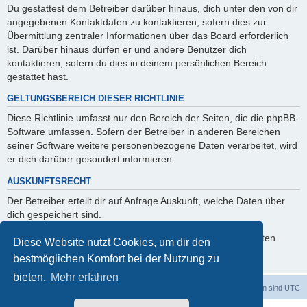
Du gestattest dem Betreiber darüber hinaus, dich unter den von dir
angegebenen Kontaktdaten zu kontaktieren, sofern dies zur
Übermittlung zentraler Informationen über das Board erforderlich
ist. Darüber hinaus dürfen er und andere Benutzer dich
kontaktieren, sofern du dies in deinem persönlichen Bereich
gestattet hast.
GELTUNGSBEREICH DIESER RICHTLINIE
Diese Richtlinie umfasst nur den Bereich der Seiten, die die phpBB-
Software umfassen. Sofern der Betreiber in anderen Bereichen
seiner Software weitere personenbezogene Daten verarbeitet, wird
er dich darüber gesondert informieren.
AUSKUNFTSRECHT
Der Betreiber erteilt dir auf Anfrage Auskunft, welche Daten über
dich gespeichert sind.
Du kannst jederzeit die Löschung bzw. Sperrung deiner Daten
Diese Website nutzt Cookies, um dir den
verlangen. Kontaktiere hierzu bitte den Betreiber.
bestmöglichen Komfort bei der Nutzung zu
bieten.
Mehr erfahren
dadabit
Foren-Übersicht
Alle Zeiten sind
UTC