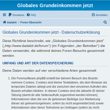
Globales Grundeinkommen jetzt
Donations
FAQ
Anmelden
S
dadabit
Foren-Übersicht
u
Globales Grundeinkommen jetzt - Datenschutzerklärung
c
h
Diese Richtlinie beschreibt, wie „Globales Grundeinkommen jetzt“
(„http://www.dadabit.de/forum“) (im Folgenden „der Betreiber“) die
e
Daten verwendet, die während deines Foren-Besuchs gesammelt
werden.
UMFANG UND ART DER DATENSPEICHERUNG
Deine Daten werden auf vier verschiedene Arten gesammelt:
Die Forensoftware phpBB erstellt bei deinem Besuch des Boards
mehrere Cookies. Cookies sind kleine Textdateien, die dein Browser als
temporäre Dateien ablegt und die zwischen den einzelnen Aufrufen des
Boards erhalten bleiben. In diesen Cookies sind die aktuelle ID deiner
Sitzung (damit dir alle Seitenaufrufe zugeordnet werden können),
Informationen über die von dir gelesenen Beiträge (zur Markierung
dieser als gelesen/ungelesen; sofern du nicht angemeldet bist) sowie
Informationen über deine Teilnahme an Umfragen (sofern du nicht