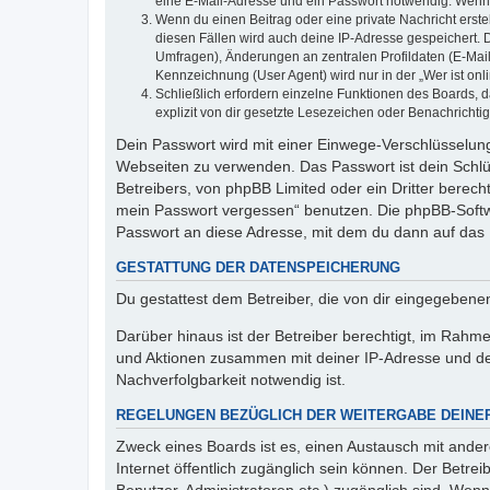
eine E-Mail-Adresse und ein Passwort notwendig. Wenn du
Wenn du einen Beitrag oder eine private Nachricht erste
diesen Fällen wird auch deine IP-Adresse gespeichert. 
Umfragen), Änderungen an zentralen Profildaten (E-Mai
Kennzeichnung (User Agent) wird nur in der „Wer ist onl
Schließlich erfordern einzelne Funktionen des Boards,
explizit von dir gesetzte Lesezeichen oder Benachrichti
Dein Passwort wird mit einer Einwege-Verschlüsselung 
Webseiten zu verwenden. Das Passwort ist dein Schlü
Betreibers, von phpBB Limited oder ein Dritter berec
mein Passwort vergessen“ benutzen. Die phpBB-Softw
Passwort an diese Adresse, mit dem du dann auf das 
GESTATTUNG DER DATENSPEICHERUNG
Du gestattest dem Betreiber, die von dir eingegeben
Darüber hinaus ist der Betreiber berechtigt, im Rahm
und Aktionen zusammen mit deiner IP-Adresse und de
Nachverfolgbarkeit notwendig ist.
REGELUNGEN BEZÜGLICH DER WEITERGABE DEINE
Zweck eines Boards ist es, einen Austausch mit andere
Internet öffentlich zugänglich sein können. Der Betrei