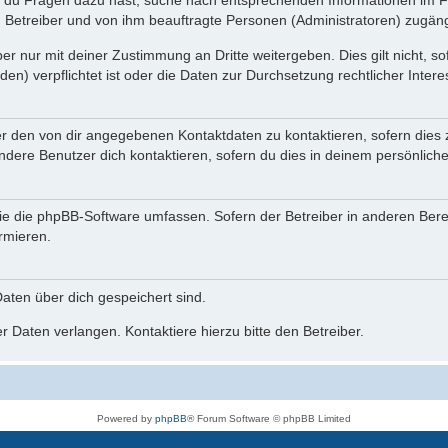
n du Fragen dazu hast, suche nach entsprechenden Informationen im Fo
n Betreiber und von ihm beauftragte Personen (Administratoren) zugäng
r nur mit deiner Zustimmung an Dritte weitergeben. Dies gilt nicht, s
n) verpflichtet ist oder die Daten zur Durchsetzung rechtlicher Interes
er den von dir angegebenen Kontaktdaten zu kontaktieren, sofern dies 
andere Benutzer dich kontaktieren, sofern du dies in deinem persönliche
, die die phpBB-Software umfassen. Sofern der Betreiber in anderen Be
ormieren.
 Daten über dich gespeichert sind.
 Daten verlangen. Kontaktiere hierzu bitte den Betreiber.
Powered by
phpBB
® Forum Software © phpBB Limited
Deutsche Übersetzung durch
phpBB.de