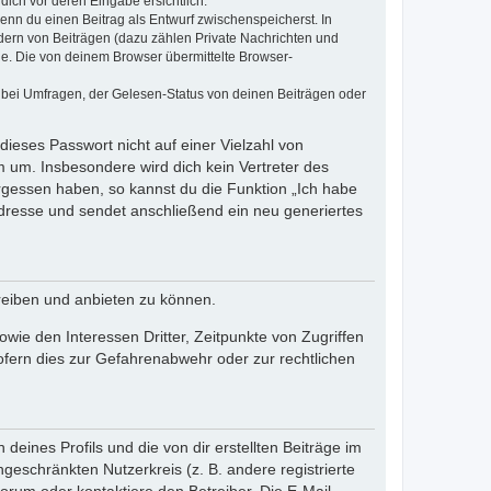
dich vor deren Eingabe ersichtlich.
wenn du einen Beitrag als Entwurf zwischenspeicherst. In
dern von Beiträgen (dazu zählen Private Nachrichten und
e. Die von deinem Browser übermittelte Browser-
 bei Umfragen, der Gelesen-Status von deinen Beiträgen oder
dieses Passwort nicht auf einer Vielzahl von
 um. Insbesondere wird dich kein Vertreter des
ergessen haben, so kannst du die Funktion „Ich habe
resse und sendet anschließend ein neu generiertes
reiben und anbieten zu können.
ie den Interessen Dritter, Zeitpunkte von Zugriffen
fern dies zur Gefahrenabwehr oder zur rechtlichen
eines Profils und die von dir erstellten Beiträge im
ngeschränkten Nutzerkreis (z. B. andere registrierte