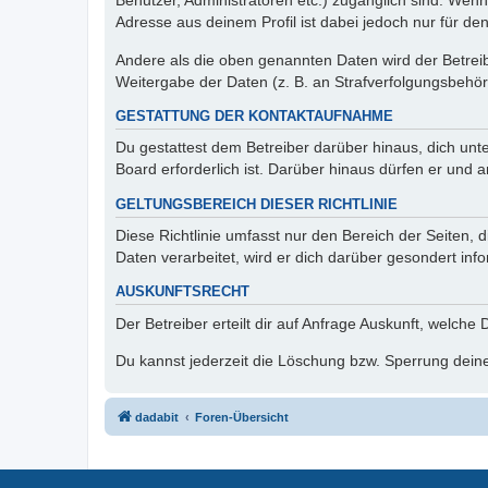
Benutzer, Administratoren etc.) zugänglich sind. Wen
Adresse aus deinem Profil ist dabei jedoch nur für de
Andere als die oben genannten Daten wird der Betreibe
Weitergabe der Daten (z. B. an Strafverfolgungsbehörde
GESTATTUNG DER KONTAKTAUFNAHME
Du gestattest dem Betreiber darüber hinaus, dich unt
Board erforderlich ist. Darüber hinaus dürfen er und 
GELTUNGSBEREICH DIESER RICHTLINIE
Diese Richtlinie umfasst nur den Bereich der Seiten
Daten verarbeitet, wird er dich darüber gesondert inf
AUSKUNFTSRECHT
Der Betreiber erteilt dir auf Anfrage Auskunft, welche
Du kannst jederzeit die Löschung bzw. Sperrung deiner
dadabit
Foren-Übersicht