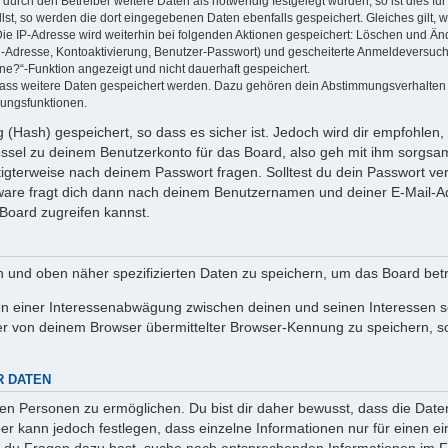
rch den Betreiber weitere Daten als notwendig festgelegt wurden, so ist dies für 
llst, so werden die dort eingegebenen Daten ebenfalls gespeichert. Gleiches gilt, 
Die IP-Adresse wird weiterhin bei folgenden Aktionen gespeichert: Löschen und Än
l-Adresse, Kontoaktivierung, Benutzer-Passwort) und gescheiterte Anmeldeversuch
ine?“-Funktion angezeigt und nicht dauerhaft gespeichert.
 dass weitere Daten gespeichert werden. Dazu gehören dein Abstimmungsverhalten
gungsfunktionen.
(Hash) gespeichert, so dass es sicher ist. Jedoch wird dir empfohlen, 
ssel zu deinem Benutzerkonto für das Board, also geh mit ihm sorgsam
htigterweise nach deinem Passwort fragen. Solltest du dein Passwort v
are fragt dich dann nach deinem Benutzernamen und deiner E-Mail-Ad
Board zugreifen kannst.
en und oben näher spezifizierten Daten zu speichern, um das Board bet
en einer Interessenabwägung zwischen deinen und seinen Interessen sow
r von deinem Browser übermittelter Browser-Kennung zu speichern, so
R DATEN
n Personen zu ermöglichen. Du bist dir daher bewusst, dass die Daten d
ber kann jedoch festlegen, dass einzelne Informationen nur für einen ei