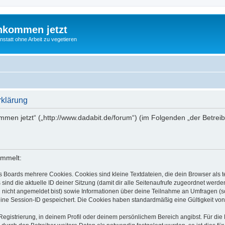
nkommen jetzt
statt ohne Arbeit zu vegetieren
rklärung
ommen jetzt“ („http://www.dadabit.de/forum“) (im Folgenden „der Betre
ammelt:
s Boards mehrere Cookies. Cookies sind kleine Textdateien, die dein Browser als
 sind die aktuelle ID deiner Sitzung (damit dir alle Seitenaufrufe zugeordnet werd
u nicht angemeldet bist) sowie Informationen über deine Teilnahme an Umfragen (s
eine Session-ID gespeichert. Die Cookies haben standardmäßig eine Gültigkeit von 
Registrierung, in deinem Profil oder deinem persönlichem Bereich angibst. Für di