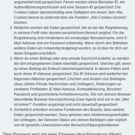
angemeldet bist) gespeichert. Ferner werden deine Benutzer-ID, ein
Authentifizierungsschlüssel und eine Session-ID gespeichert. Die
Cookies haben standardmäßig eine Gültigkeit von einem Jahr. Alle
Cookies kannst du jederzeit über die Funktion „Alle Cookies löschen“
löschen.
Weiterhin werden die Daten gespeichert, die du bei der Registrierung,
in deinem Profil oder deinem persönlichem Bereich angibst. Für die
Registrierung sind mindestens ein eindeutiger Benutzername, eine E-
Mail-Adresse und ein Passwort notwendig. Wenn durch den Betreiber
weitere Daten als notwendig festgelegt wurden, so ist dies für dich vor
deren Eingabe ersichtlich.
Wenn du einen Beitrag oder eine private Nachricht erstellst, so werden
die dort eingegebenen Daten ebenfalls gespeichert. Gleiches gilt, wenn
du einen Beitrag als Entwurf zwischenspeicherst. In diesen Fällen wird
auch deine IP-Adresse gespeichert. Die IP-Adresse wird weiterhin bei
folgenden Aktionen gespeichert: Löschen und Ändern von Beiträgen
(dazu zählen Private Nachrichten und Umfragen), Änderungen an
zentralen Profildaten (E-Mail-Adresse, Kontoaktivierung, Benutzer-
Passwort) und gescheiterte Anmeldeversuche. Die von deinem Browser
übermittelte Browser-Kennzeichnung (User Agent) wird nur in der „Wer
ist online?“-Funktion angezeigt und nicht dauerhaft gespeichert.
Schließlich erfordern einzelne Funktionen des Boards, dass weitere
Daten gespeichert werden. Dazu gehören dein Abstimmungsverhalten
bei Umfragen, der Gelesen-Status von deinen Beiträgen oder explizit
von dir gesetzte Lesezeichen oder Benachrichtigungsfunktionen.
Dein Passwort wird mit einer Einwege-Verschlüsselung (Hash)