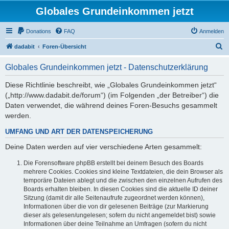
Globales Grundeinkommen jetzt
Donations
FAQ
Anmelden
S
dadabit
Foren-Übersicht
u
Globales Grundeinkommen jetzt - Datenschutzerklärung
c
h
Diese Richtlinie beschreibt, wie „Globales Grundeinkommen jetzt“
(„http://www.dadabit.de/forum“) (im Folgenden „der Betreiber“) die
e
Daten verwendet, die während deines Foren-Besuchs gesammelt
werden.
UMFANG UND ART DER DATENSPEICHERUNG
Deine Daten werden auf vier verschiedene Arten gesammelt:
Die Forensoftware phpBB erstellt bei deinem Besuch des Boards
mehrere Cookies. Cookies sind kleine Textdateien, die dein Browser als
temporäre Dateien ablegt und die zwischen den einzelnen Aufrufen des
Boards erhalten bleiben. In diesen Cookies sind die aktuelle ID deiner
Sitzung (damit dir alle Seitenaufrufe zugeordnet werden können),
Informationen über die von dir gelesenen Beiträge (zur Markierung
dieser als gelesen/ungelesen; sofern du nicht angemeldet bist) sowie
Informationen über deine Teilnahme an Umfragen (sofern du nicht