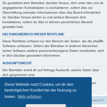
Du gestattest dem Betreiber darüber hinaus, dich unter den von dir
angegebenen Kontaktdaten zu kontaktieren, sofern dies zur
Übermittlung zentraler Informationen über das Board erforderlich
ist. Darüber hinaus dürfen er und andere Benutzer dich
kontaktieren, sofern du dies in deinem persönlichen Bereich
gestattet hast.
GELTUNGSBEREICH DIESER RICHTLINIE
Diese Richtlinie umfasst nur den Bereich der Seiten, die die phpBB-
Software umfassen. Sofern der Betreiber in anderen Bereichen
seiner Software weitere personenbezogene Daten verarbeitet, wird
er dich darüber gesondert informieren.
AUSKUNFTSRECHT
Der Betreiber erteilt dir auf Anfrage Auskunft, welche Daten über
dich gespeichert sind.
Du kannst jederzeit die Löschung bzw. Sperrung deiner Daten
Diese Website nutzt Cookies, um dir den
verlangen. Kontaktiere hierzu bitte den Betreiber.
bestmöglichen Komfort bei der Nutzung zu
bieten.
Mehr erfahren
dadabit
Foren-Übersicht
Alle Zeiten sind
UTC