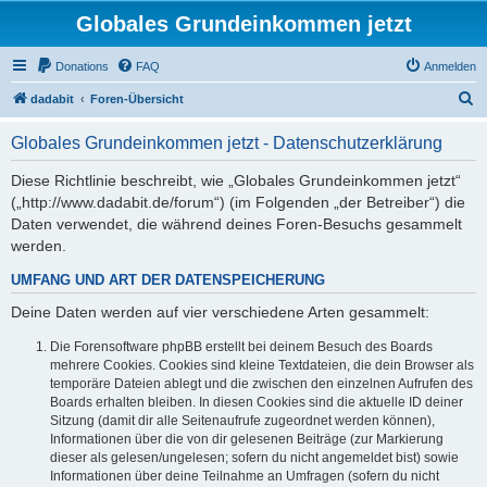
Globales Grundeinkommen jetzt
Donations
FAQ
Anmelden
S
dadabit
Foren-Übersicht
u
Globales Grundeinkommen jetzt - Datenschutzerklärung
c
h
Diese Richtlinie beschreibt, wie „Globales Grundeinkommen jetzt“
(„http://www.dadabit.de/forum“) (im Folgenden „der Betreiber“) die
e
Daten verwendet, die während deines Foren-Besuchs gesammelt
werden.
UMFANG UND ART DER DATENSPEICHERUNG
Deine Daten werden auf vier verschiedene Arten gesammelt:
Die Forensoftware phpBB erstellt bei deinem Besuch des Boards
mehrere Cookies. Cookies sind kleine Textdateien, die dein Browser als
temporäre Dateien ablegt und die zwischen den einzelnen Aufrufen des
Boards erhalten bleiben. In diesen Cookies sind die aktuelle ID deiner
Sitzung (damit dir alle Seitenaufrufe zugeordnet werden können),
Informationen über die von dir gelesenen Beiträge (zur Markierung
dieser als gelesen/ungelesen; sofern du nicht angemeldet bist) sowie
Informationen über deine Teilnahme an Umfragen (sofern du nicht