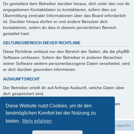
Du gestattest dem Betreiber darüber hinaus, dich unter den von dir
angegebenen Kontaktdaten zu kontaktieren, sofern dies zur
Übermittlung zentraler Informationen über das Board erforderlich
ist. Darüber hinaus dürfen er und andere Benutzer dich
kontaktieren, sofern du dies in deinem persönlichen Bereich
gestattet hast.
GELTUNGSBEREICH DIESER RICHTLINIE
Diese Richtlinie umfasst nur den Bereich der Seiten, die die phpBB-
Software umfassen. Sofern der Betreiber in anderen Bereichen
seiner Software weitere personenbezogene Daten verarbeitet, wird
er dich darüber gesondert informieren.
AUSKUNFTSRECHT
Der Betreiber erteilt dir auf Anfrage Auskunft, welche Daten über
dich gespeichert sind.
Du kannst jederzeit die Löschung bzw. Sperrung deiner Daten
Diese Website nutzt Cookies, um dir den
verlangen. Kontaktiere hierzu bitte den Betreiber.
bestmöglichen Komfort bei der Nutzung zu
bieten.
Mehr erfahren
dadabit
Foren-Übersicht
Alle Zeiten sind
UTC