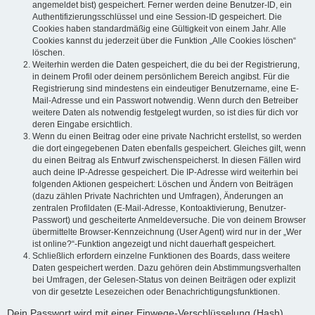
angemeldet bist) gespeichert. Ferner werden deine Benutzer-ID, ein
Authentifizierungsschlüssel und eine Session-ID gespeichert. Die
Cookies haben standardmäßig eine Gültigkeit von einem Jahr. Alle
Cookies kannst du jederzeit über die Funktion „Alle Cookies löschen“
löschen.
Weiterhin werden die Daten gespeichert, die du bei der Registrierung,
in deinem Profil oder deinem persönlichem Bereich angibst. Für die
Registrierung sind mindestens ein eindeutiger Benutzername, eine E-
Mail-Adresse und ein Passwort notwendig. Wenn durch den Betreiber
weitere Daten als notwendig festgelegt wurden, so ist dies für dich vor
deren Eingabe ersichtlich.
Wenn du einen Beitrag oder eine private Nachricht erstellst, so werden
die dort eingegebenen Daten ebenfalls gespeichert. Gleiches gilt, wenn
du einen Beitrag als Entwurf zwischenspeicherst. In diesen Fällen wird
auch deine IP-Adresse gespeichert. Die IP-Adresse wird weiterhin bei
folgenden Aktionen gespeichert: Löschen und Ändern von Beiträgen
(dazu zählen Private Nachrichten und Umfragen), Änderungen an
zentralen Profildaten (E-Mail-Adresse, Kontoaktivierung, Benutzer-
Passwort) und gescheiterte Anmeldeversuche. Die von deinem Browser
übermittelte Browser-Kennzeichnung (User Agent) wird nur in der „Wer
ist online?“-Funktion angezeigt und nicht dauerhaft gespeichert.
Schließlich erfordern einzelne Funktionen des Boards, dass weitere
Daten gespeichert werden. Dazu gehören dein Abstimmungsverhalten
bei Umfragen, der Gelesen-Status von deinen Beiträgen oder explizit
von dir gesetzte Lesezeichen oder Benachrichtigungsfunktionen.
Dein Passwort wird mit einer Einwege-Verschlüsselung (Hash)