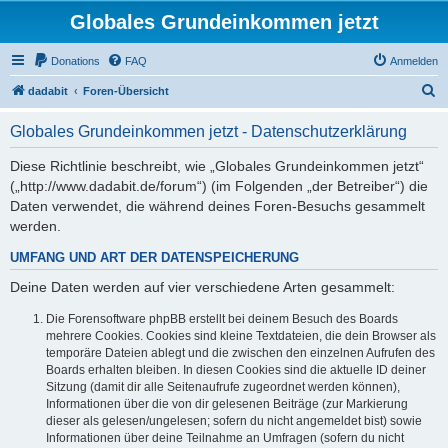
Globales Grundeinkommen jetzt
Donations
FAQ
Anmelden
S
dadabit
Foren-Übersicht
u
Globales Grundeinkommen jetzt - Datenschutzerklärung
c
h
Diese Richtlinie beschreibt, wie „Globales Grundeinkommen jetzt“
(„http://www.dadabit.de/forum“) (im Folgenden „der Betreiber“) die
e
Daten verwendet, die während deines Foren-Besuchs gesammelt
werden.
UMFANG UND ART DER DATENSPEICHERUNG
Deine Daten werden auf vier verschiedene Arten gesammelt:
Die Forensoftware phpBB erstellt bei deinem Besuch des Boards
mehrere Cookies. Cookies sind kleine Textdateien, die dein Browser als
temporäre Dateien ablegt und die zwischen den einzelnen Aufrufen des
Boards erhalten bleiben. In diesen Cookies sind die aktuelle ID deiner
Sitzung (damit dir alle Seitenaufrufe zugeordnet werden können),
Informationen über die von dir gelesenen Beiträge (zur Markierung
dieser als gelesen/ungelesen; sofern du nicht angemeldet bist) sowie
Informationen über deine Teilnahme an Umfragen (sofern du nicht