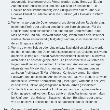
angemeldet bist) gespeichert. Ferner werden deine Benutzer-ID, ein
Authentifizierungsschlüssel und eine Session-ID gespeichert. Die
Cookies haben standardmäßig eine Gültigkeit von einem Jahr. Alle
Cookies kannst du jederzeit über die Funktion „Alle Cookies löschen“
löschen.
Weiterhin werden die Daten gespeichert, die du bei der Registrierung,
in deinem Profil oder deinem persönlichem Bereich angibst. Für die
Registrierung sind mindestens ein eindeutiger Benutzername, eine E-
Mail-Adresse und ein Passwort notwendig. Wenn durch den Betreiber
weitere Daten als notwendig festgelegt wurden, so ist dies für dich vor
deren Eingabe ersichtlich.
Wenn du einen Beitrag oder eine private Nachricht erstellst, so werden
die dort eingegebenen Daten ebenfalls gespeichert. Gleiches gilt, wenn
du einen Beitrag als Entwurf zwischenspeicherst. In diesen Fällen wird
auch deine IP-Adresse gespeichert. Die IP-Adresse wird weiterhin bei
folgenden Aktionen gespeichert: Löschen und Ändern von Beiträgen
(dazu zählen Private Nachrichten und Umfragen), Änderungen an
zentralen Profildaten (E-Mail-Adresse, Kontoaktivierung, Benutzer-
Passwort) und gescheiterte Anmeldeversuche. Die von deinem Browser
übermittelte Browser-Kennzeichnung (User Agent) wird nur in der „Wer
ist online?“-Funktion angezeigt und nicht dauerhaft gespeichert.
Schließlich erfordern einzelne Funktionen des Boards, dass weitere
Daten gespeichert werden. Dazu gehören dein Abstimmungsverhalten
bei Umfragen, der Gelesen-Status von deinen Beiträgen oder explizit
von dir gesetzte Lesezeichen oder Benachrichtigungsfunktionen.
Dein Passwort wird mit einer Einwege-Verschlüsselung (Hash)