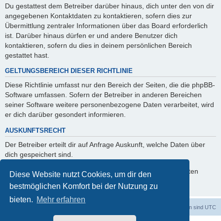
Du gestattest dem Betreiber darüber hinaus, dich unter den von dir
angegebenen Kontaktdaten zu kontaktieren, sofern dies zur
Übermittlung zentraler Informationen über das Board erforderlich
ist. Darüber hinaus dürfen er und andere Benutzer dich
kontaktieren, sofern du dies in deinem persönlichen Bereich
gestattet hast.
GELTUNGSBEREICH DIESER RICHTLINIE
Diese Richtlinie umfasst nur den Bereich der Seiten, die die phpBB-
Software umfassen. Sofern der Betreiber in anderen Bereichen
seiner Software weitere personenbezogene Daten verarbeitet, wird
er dich darüber gesondert informieren.
AUSKUNFTSRECHT
Der Betreiber erteilt dir auf Anfrage Auskunft, welche Daten über
dich gespeichert sind.
Du kannst jederzeit die Löschung bzw. Sperrung deiner Daten
Diese Website nutzt Cookies, um dir den
verlangen. Kontaktiere hierzu bitte den Betreiber.
bestmöglichen Komfort bei der Nutzung zu
bieten.
Mehr erfahren
dadabit
Foren-Übersicht
Alle Zeiten sind
UTC