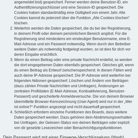
angemeldet bist) gespeichert. Ferner werden deine Benutzer-ID, ein
Authentifizierungsschlüssel und eine Session-ID gespeichert. Die
Cookies haben standardmäßig eine Gültigkeit von einem Jahr. Alle
Cookies kannst du jederzeit über die Funktion „Alle Cookies löschen“
löschen.
Weiterhin werden die Daten gespeichert, die du bei der Registrierung,
in deinem Profil oder deinem persönlichem Bereich angibst. Für die
Registrierung sind mindestens ein eindeutiger Benutzername, eine E-
Mail-Adresse und ein Passwort notwendig. Wenn durch den Betreiber
weitere Daten als notwendig festgelegt wurden, so ist dies für dich vor
deren Eingabe ersichtlich.
Wenn du einen Beitrag oder eine private Nachricht erstellst, so werden
die dort eingegebenen Daten ebenfalls gespeichert. Gleiches gilt, wenn
du einen Beitrag als Entwurf zwischenspeicherst. In diesen Fällen wird
auch deine IP-Adresse gespeichert. Die IP-Adresse wird weiterhin bei
folgenden Aktionen gespeichert: Löschen und Ändern von Beiträgen
(dazu zählen Private Nachrichten und Umfragen), Änderungen an
zentralen Profildaten (E-Mail-Adresse, Kontoaktivierung, Benutzer-
Passwort) und gescheiterte Anmeldeversuche. Die von deinem Browser
übermittelte Browser-Kennzeichnung (User Agent) wird nur in der „Wer
ist online?“-Funktion angezeigt und nicht dauerhaft gespeichert.
Schließlich erfordern einzelne Funktionen des Boards, dass weitere
Daten gespeichert werden. Dazu gehören dein Abstimmungsverhalten
bei Umfragen, der Gelesen-Status von deinen Beiträgen oder explizit
von dir gesetzte Lesezeichen oder Benachrichtigungsfunktionen.
Dein Passwort wird mit einer Einwege-Verschlüsselung (Hash)