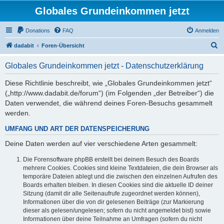
Globales Grundeinkommen jetzt
Donations
FAQ
Anmelden
S
dadabit
Foren-Übersicht
u
Globales Grundeinkommen jetzt - Datenschutzerklärung
c
h
Diese Richtlinie beschreibt, wie „Globales Grundeinkommen jetzt“
(„http://www.dadabit.de/forum“) (im Folgenden „der Betreiber“) die
e
Daten verwendet, die während deines Foren-Besuchs gesammelt
werden.
UMFANG UND ART DER DATENSPEICHERUNG
Deine Daten werden auf vier verschiedene Arten gesammelt:
Die Forensoftware phpBB erstellt bei deinem Besuch des Boards
mehrere Cookies. Cookies sind kleine Textdateien, die dein Browser als
temporäre Dateien ablegt und die zwischen den einzelnen Aufrufen des
Boards erhalten bleiben. In diesen Cookies sind die aktuelle ID deiner
Sitzung (damit dir alle Seitenaufrufe zugeordnet werden können),
Informationen über die von dir gelesenen Beiträge (zur Markierung
dieser als gelesen/ungelesen; sofern du nicht angemeldet bist) sowie
Informationen über deine Teilnahme an Umfragen (sofern du nicht