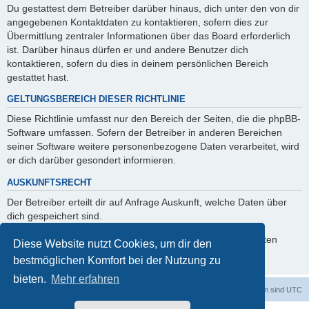
Du gestattest dem Betreiber darüber hinaus, dich unter den von dir
angegebenen Kontaktdaten zu kontaktieren, sofern dies zur
Übermittlung zentraler Informationen über das Board erforderlich
ist. Darüber hinaus dürfen er und andere Benutzer dich
kontaktieren, sofern du dies in deinem persönlichen Bereich
gestattet hast.
GELTUNGSBEREICH DIESER RICHTLINIE
Diese Richtlinie umfasst nur den Bereich der Seiten, die die phpBB-
Software umfassen. Sofern der Betreiber in anderen Bereichen
seiner Software weitere personenbezogene Daten verarbeitet, wird
er dich darüber gesondert informieren.
AUSKUNFTSRECHT
Der Betreiber erteilt dir auf Anfrage Auskunft, welche Daten über
dich gespeichert sind.
Du kannst jederzeit die Löschung bzw. Sperrung deiner Daten
Diese Website nutzt Cookies, um dir den
verlangen. Kontaktiere hierzu bitte den Betreiber.
bestmöglichen Komfort bei der Nutzung zu
bieten.
Mehr erfahren
dadabit
Foren-Übersicht
Alle Zeiten sind
UTC