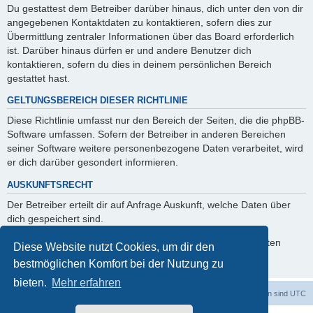
Du gestattest dem Betreiber darüber hinaus, dich unter den von dir
angegebenen Kontaktdaten zu kontaktieren, sofern dies zur
Übermittlung zentraler Informationen über das Board erforderlich
ist. Darüber hinaus dürfen er und andere Benutzer dich
kontaktieren, sofern du dies in deinem persönlichen Bereich
gestattet hast.
GELTUNGSBEREICH DIESER RICHTLINIE
Diese Richtlinie umfasst nur den Bereich der Seiten, die die phpBB-
Software umfassen. Sofern der Betreiber in anderen Bereichen
seiner Software weitere personenbezogene Daten verarbeitet, wird
er dich darüber gesondert informieren.
AUSKUNFTSRECHT
Der Betreiber erteilt dir auf Anfrage Auskunft, welche Daten über
dich gespeichert sind.
Du kannst jederzeit die Löschung bzw. Sperrung deiner Daten
Diese Website nutzt Cookies, um dir den
verlangen. Kontaktiere hierzu bitte den Betreiber.
bestmöglichen Komfort bei der Nutzung zu
bieten.
Mehr erfahren
dadabit
Foren-Übersicht
Alle Zeiten sind
UTC