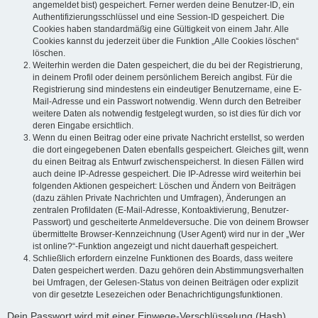
angemeldet bist) gespeichert. Ferner werden deine Benutzer-ID, ein
Authentifizierungsschlüssel und eine Session-ID gespeichert. Die
Cookies haben standardmäßig eine Gültigkeit von einem Jahr. Alle
Cookies kannst du jederzeit über die Funktion „Alle Cookies löschen“
löschen.
Weiterhin werden die Daten gespeichert, die du bei der Registrierung,
in deinem Profil oder deinem persönlichem Bereich angibst. Für die
Registrierung sind mindestens ein eindeutiger Benutzername, eine E-
Mail-Adresse und ein Passwort notwendig. Wenn durch den Betreiber
weitere Daten als notwendig festgelegt wurden, so ist dies für dich vor
deren Eingabe ersichtlich.
Wenn du einen Beitrag oder eine private Nachricht erstellst, so werden
die dort eingegebenen Daten ebenfalls gespeichert. Gleiches gilt, wenn
du einen Beitrag als Entwurf zwischenspeicherst. In diesen Fällen wird
auch deine IP-Adresse gespeichert. Die IP-Adresse wird weiterhin bei
folgenden Aktionen gespeichert: Löschen und Ändern von Beiträgen
(dazu zählen Private Nachrichten und Umfragen), Änderungen an
zentralen Profildaten (E-Mail-Adresse, Kontoaktivierung, Benutzer-
Passwort) und gescheiterte Anmeldeversuche. Die von deinem Browser
übermittelte Browser-Kennzeichnung (User Agent) wird nur in der „Wer
ist online?“-Funktion angezeigt und nicht dauerhaft gespeichert.
Schließlich erfordern einzelne Funktionen des Boards, dass weitere
Daten gespeichert werden. Dazu gehören dein Abstimmungsverhalten
bei Umfragen, der Gelesen-Status von deinen Beiträgen oder explizit
von dir gesetzte Lesezeichen oder Benachrichtigungsfunktionen.
Dein Passwort wird mit einer Einwege-Verschlüsselung (Hash)