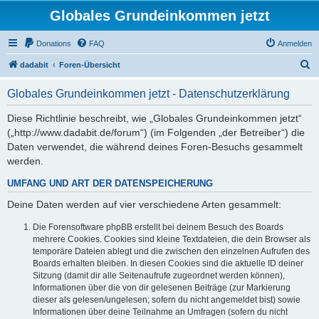
Globales Grundeinkommen jetzt
Donations
FAQ
Anmelden
S
dadabit
Foren-Übersicht
u
Globales Grundeinkommen jetzt - Datenschutzerklärung
c
h
Diese Richtlinie beschreibt, wie „Globales Grundeinkommen jetzt“
(„http://www.dadabit.de/forum“) (im Folgenden „der Betreiber“) die
e
Daten verwendet, die während deines Foren-Besuchs gesammelt
werden.
UMFANG UND ART DER DATENSPEICHERUNG
Deine Daten werden auf vier verschiedene Arten gesammelt:
Die Forensoftware phpBB erstellt bei deinem Besuch des Boards
mehrere Cookies. Cookies sind kleine Textdateien, die dein Browser als
temporäre Dateien ablegt und die zwischen den einzelnen Aufrufen des
Boards erhalten bleiben. In diesen Cookies sind die aktuelle ID deiner
Sitzung (damit dir alle Seitenaufrufe zugeordnet werden können),
Informationen über die von dir gelesenen Beiträge (zur Markierung
dieser als gelesen/ungelesen; sofern du nicht angemeldet bist) sowie
Informationen über deine Teilnahme an Umfragen (sofern du nicht