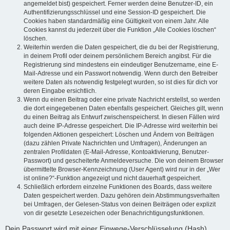
angemeldet bist) gespeichert. Ferner werden deine Benutzer-ID, ein
Authentifizierungsschlüssel und eine Session-ID gespeichert. Die
Cookies haben standardmäßig eine Gültigkeit von einem Jahr. Alle
Cookies kannst du jederzeit über die Funktion „Alle Cookies löschen“
löschen.
Weiterhin werden die Daten gespeichert, die du bei der Registrierung,
in deinem Profil oder deinem persönlichem Bereich angibst. Für die
Registrierung sind mindestens ein eindeutiger Benutzername, eine E-
Mail-Adresse und ein Passwort notwendig. Wenn durch den Betreiber
weitere Daten als notwendig festgelegt wurden, so ist dies für dich vor
deren Eingabe ersichtlich.
Wenn du einen Beitrag oder eine private Nachricht erstellst, so werden
die dort eingegebenen Daten ebenfalls gespeichert. Gleiches gilt, wenn
du einen Beitrag als Entwurf zwischenspeicherst. In diesen Fällen wird
auch deine IP-Adresse gespeichert. Die IP-Adresse wird weiterhin bei
folgenden Aktionen gespeichert: Löschen und Ändern von Beiträgen
(dazu zählen Private Nachrichten und Umfragen), Änderungen an
zentralen Profildaten (E-Mail-Adresse, Kontoaktivierung, Benutzer-
Passwort) und gescheiterte Anmeldeversuche. Die von deinem Browser
übermittelte Browser-Kennzeichnung (User Agent) wird nur in der „Wer
ist online?“-Funktion angezeigt und nicht dauerhaft gespeichert.
Schließlich erfordern einzelne Funktionen des Boards, dass weitere
Daten gespeichert werden. Dazu gehören dein Abstimmungsverhalten
bei Umfragen, der Gelesen-Status von deinen Beiträgen oder explizit
von dir gesetzte Lesezeichen oder Benachrichtigungsfunktionen.
Dein Passwort wird mit einer Einwege-Verschlüsselung (Hash)