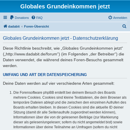
Globales Grundeinkommen jetzt
Donations
FAQ
Anmelden
S
dadabit
Foren-Übersicht
u
Globales Grundeinkommen jetzt - Datenschutzerklärung
c
h
Diese Richtlinie beschreibt, wie „Globales Grundeinkommen jetzt“
(„http://www.dadabit.de/forum“) (im Folgenden „der Betreiber“) die
e
Daten verwendet, die während deines Foren-Besuchs gesammelt
werden.
UMFANG UND ART DER DATENSPEICHERUNG
Deine Daten werden auf vier verschiedene Arten gesammelt:
Die Forensoftware phpBB erstellt bei deinem Besuch des Boards
mehrere Cookies. Cookies sind kleine Textdateien, die dein Browser als
temporäre Dateien ablegt und die zwischen den einzelnen Aufrufen des
Boards erhalten bleiben. In diesen Cookies sind die aktuelle ID deiner
Sitzung (damit dir alle Seitenaufrufe zugeordnet werden können),
Informationen über die von dir gelesenen Beiträge (zur Markierung
dieser als gelesen/ungelesen; sofern du nicht angemeldet bist) sowie
Informationen über deine Teilnahme an Umfragen (sofern du nicht