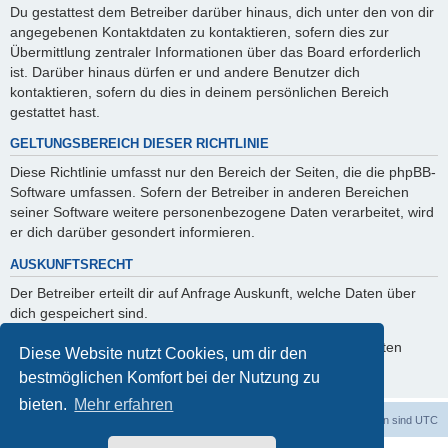
Du gestattest dem Betreiber darüber hinaus, dich unter den von dir
angegebenen Kontaktdaten zu kontaktieren, sofern dies zur
Übermittlung zentraler Informationen über das Board erforderlich
ist. Darüber hinaus dürfen er und andere Benutzer dich
kontaktieren, sofern du dies in deinem persönlichen Bereich
gestattet hast.
GELTUNGSBEREICH DIESER RICHTLINIE
Diese Richtlinie umfasst nur den Bereich der Seiten, die die phpBB-
Software umfassen. Sofern der Betreiber in anderen Bereichen
seiner Software weitere personenbezogene Daten verarbeitet, wird
er dich darüber gesondert informieren.
AUSKUNFTSRECHT
Der Betreiber erteilt dir auf Anfrage Auskunft, welche Daten über
dich gespeichert sind.
Du kannst jederzeit die Löschung bzw. Sperrung deiner Daten
Diese Website nutzt Cookies, um dir den
verlangen. Kontaktiere hierzu bitte den Betreiber.
bestmöglichen Komfort bei der Nutzung zu
bieten.
Mehr erfahren
dadabit
Foren-Übersicht
Alle Zeiten sind
UTC