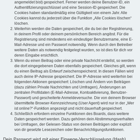
angemeldet bist) gespeichert. Ferner werden deine Benutzer-ID, ein
Authentifizierungsschlüssel und eine Session-ID gespeichert. Die
Cookies haben standardmäßig eine Gültigkeit von einem Jahr. Alle
Cookies kannst du jederzeit über die Funktion „Alle Cookies löschen“
löschen.
Weiterhin werden die Daten gespeichert, die du bei der Registrierung,
in deinem Profil oder deinem persönlichem Bereich angibst. Für die
Registrierung sind mindestens ein eindeutiger Benutzername, eine E-
Mail-Adresse und ein Passwort notwendig. Wenn durch den Betreiber
weitere Daten als notwendig festgelegt wurden, so ist dies für dich vor
deren Eingabe ersichtlich.
Wenn du einen Beitrag oder eine private Nachricht erstellst, so werden
die dort eingegebenen Daten ebenfalls gespeichert. Gleiches gilt, wenn
du einen Beitrag als Entwurf zwischenspeicherst. In diesen Fällen wird
auch deine IP-Adresse gespeichert. Die IP-Adresse wird weiterhin bei
folgenden Aktionen gespeichert: Löschen und Ändern von Beiträgen
(dazu zählen Private Nachrichten und Umfragen), Änderungen an
zentralen Profildaten (E-Mail-Adresse, Kontoaktivierung, Benutzer-
Passwort) und gescheiterte Anmeldeversuche. Die von deinem Browser
übermittelte Browser-Kennzeichnung (User Agent) wird nur in der „Wer
ist online?“-Funktion angezeigt und nicht dauerhaft gespeichert.
Schließlich erfordern einzelne Funktionen des Boards, dass weitere
Daten gespeichert werden. Dazu gehören dein Abstimmungsverhalten
bei Umfragen, der Gelesen-Status von deinen Beiträgen oder explizit
von dir gesetzte Lesezeichen oder Benachrichtigungsfunktionen.
Dein Passwort wird mit einer Einwege-Verschlüsselung (Hash)