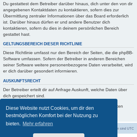
Du gestattest dem Betreiber darüber hinaus, dich unter den von dir
angegebenen Kontaktdaten zu kontaktieren, sofern dies zur
Übermittlung zentraler Informationen über das Board erforderlich
ist. Darüber hinaus dürfen er und andere Benutzer dich
kontaktieren, sofern du dies in deinem persönlichen Bereich
gestattet hast.
GELTUNGSBEREICH DIESER RICHTLINIE
Diese Richtlinie umfasst nur den Bereich der Seiten, die die phpBB-
Software umfassen. Sofern der Betreiber in anderen Bereichen
seiner Software weitere personenbezogene Daten verarbeitet, wird
er dich darüber gesondert informieren.
AUSKUNFTSRECHT
Der Betreiber erteilt dir auf Anfrage Auskunft, welche Daten über
dich gespeichert sind.
Du kannst jederzeit die Löschung bzw. Sperrung deiner Daten
Diese Website nutzt Cookies, um dir den
verlangen. Kontaktiere hierzu bitte den Betreiber.
bestmöglichen Komfort bei der Nutzung zu
bieten.
Mehr erfahren
dadabit
Foren-Übersicht
Alle Zeiten sind
UTC