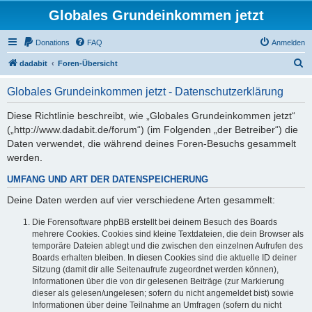
Globales Grundeinkommen jetzt
Donations
FAQ
Anmelden
S
dadabit
Foren-Übersicht
u
Globales Grundeinkommen jetzt - Datenschutzerklärung
c
h
Diese Richtlinie beschreibt, wie „Globales Grundeinkommen jetzt“
(„http://www.dadabit.de/forum“) (im Folgenden „der Betreiber“) die
e
Daten verwendet, die während deines Foren-Besuchs gesammelt
werden.
UMFANG UND ART DER DATENSPEICHERUNG
Deine Daten werden auf vier verschiedene Arten gesammelt:
Die Forensoftware phpBB erstellt bei deinem Besuch des Boards
mehrere Cookies. Cookies sind kleine Textdateien, die dein Browser als
temporäre Dateien ablegt und die zwischen den einzelnen Aufrufen des
Boards erhalten bleiben. In diesen Cookies sind die aktuelle ID deiner
Sitzung (damit dir alle Seitenaufrufe zugeordnet werden können),
Informationen über die von dir gelesenen Beiträge (zur Markierung
dieser als gelesen/ungelesen; sofern du nicht angemeldet bist) sowie
Informationen über deine Teilnahme an Umfragen (sofern du nicht