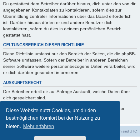
Du gestattest dem Betreiber darüber hinaus, dich unter den von dir
angegebenen Kontaktdaten zu kontaktieren, sofern dies zur
Übermittlung zentraler Informationen über das Board erforderlich
ist. Darüber hinaus dürfen er und andere Benutzer dich
kontaktieren, sofern du dies in deinem persönlichen Bereich
gestattet hast.
GELTUNGSBEREICH DIESER RICHTLINIE
Diese Richtlinie umfasst nur den Bereich der Seiten, die die phpBB-
Software umfassen. Sofern der Betreiber in anderen Bereichen
seiner Software weitere personenbezogene Daten verarbeitet, wird
er dich darüber gesondert informieren.
AUSKUNFTSRECHT
Der Betreiber erteilt dir auf Anfrage Auskunft, welche Daten über
dich gespeichert sind.
Du kannst jederzeit die Löschung bzw. Sperrung deiner Daten
Diese Website nutzt Cookies, um dir den
verlangen. Kontaktiere hierzu bitte den Betreiber.
bestmöglichen Komfort bei der Nutzung zu
bieten.
Mehr erfahren
dadabit
Foren-Übersicht
Alle Zeiten sind
UTC