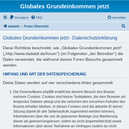
Globales Grundeinkommen jetzt
Donations
FAQ
Anmelden
S
dadabit
Foren-Übersicht
u
Globales Grundeinkommen jetzt - Datenschutzerklärung
c
h
Diese Richtlinie beschreibt, wie „Globales Grundeinkommen jetzt“
(„http://www.dadabit.de/forum“) (im Folgenden „der Betreiber“) die
e
Daten verwendet, die während deines Foren-Besuchs gesammelt
werden.
UMFANG UND ART DER DATENSPEICHERUNG
Deine Daten werden auf vier verschiedene Arten gesammelt:
Die Forensoftware phpBB erstellt bei deinem Besuch des Boards
mehrere Cookies. Cookies sind kleine Textdateien, die dein Browser als
temporäre Dateien ablegt und die zwischen den einzelnen Aufrufen des
Boards erhalten bleiben. In diesen Cookies sind die aktuelle ID deiner
Sitzung (damit dir alle Seitenaufrufe zugeordnet werden können),
Informationen über die von dir gelesenen Beiträge (zur Markierung
dieser als gelesen/ungelesen; sofern du nicht angemeldet bist) sowie
Informationen über deine Teilnahme an Umfragen (sofern du nicht