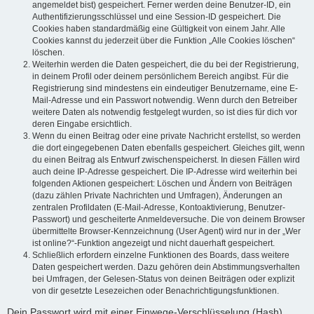
angemeldet bist) gespeichert. Ferner werden deine Benutzer-ID, ein
Authentifizierungsschlüssel und eine Session-ID gespeichert. Die
Cookies haben standardmäßig eine Gültigkeit von einem Jahr. Alle
Cookies kannst du jederzeit über die Funktion „Alle Cookies löschen“
löschen.
Weiterhin werden die Daten gespeichert, die du bei der Registrierung,
in deinem Profil oder deinem persönlichem Bereich angibst. Für die
Registrierung sind mindestens ein eindeutiger Benutzername, eine E-
Mail-Adresse und ein Passwort notwendig. Wenn durch den Betreiber
weitere Daten als notwendig festgelegt wurden, so ist dies für dich vor
deren Eingabe ersichtlich.
Wenn du einen Beitrag oder eine private Nachricht erstellst, so werden
die dort eingegebenen Daten ebenfalls gespeichert. Gleiches gilt, wenn
du einen Beitrag als Entwurf zwischenspeicherst. In diesen Fällen wird
auch deine IP-Adresse gespeichert. Die IP-Adresse wird weiterhin bei
folgenden Aktionen gespeichert: Löschen und Ändern von Beiträgen
(dazu zählen Private Nachrichten und Umfragen), Änderungen an
zentralen Profildaten (E-Mail-Adresse, Kontoaktivierung, Benutzer-
Passwort) und gescheiterte Anmeldeversuche. Die von deinem Browser
übermittelte Browser-Kennzeichnung (User Agent) wird nur in der „Wer
ist online?“-Funktion angezeigt und nicht dauerhaft gespeichert.
Schließlich erfordern einzelne Funktionen des Boards, dass weitere
Daten gespeichert werden. Dazu gehören dein Abstimmungsverhalten
bei Umfragen, der Gelesen-Status von deinen Beiträgen oder explizit
von dir gesetzte Lesezeichen oder Benachrichtigungsfunktionen.
Dein Passwort wird mit einer Einwege-Verschlüsselung (Hash)