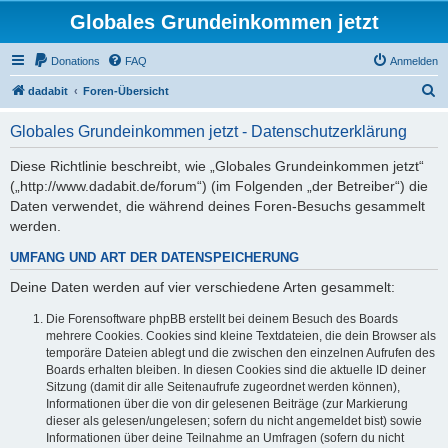
Globales Grundeinkommen jetzt
Donations
FAQ
Anmelden
S
dadabit
Foren-Übersicht
u
Globales Grundeinkommen jetzt - Datenschutzerklärung
c
h
Diese Richtlinie beschreibt, wie „Globales Grundeinkommen jetzt“
(„http://www.dadabit.de/forum“) (im Folgenden „der Betreiber“) die
e
Daten verwendet, die während deines Foren-Besuchs gesammelt
werden.
UMFANG UND ART DER DATENSPEICHERUNG
Deine Daten werden auf vier verschiedene Arten gesammelt:
Die Forensoftware phpBB erstellt bei deinem Besuch des Boards
mehrere Cookies. Cookies sind kleine Textdateien, die dein Browser als
temporäre Dateien ablegt und die zwischen den einzelnen Aufrufen des
Boards erhalten bleiben. In diesen Cookies sind die aktuelle ID deiner
Sitzung (damit dir alle Seitenaufrufe zugeordnet werden können),
Informationen über die von dir gelesenen Beiträge (zur Markierung
dieser als gelesen/ungelesen; sofern du nicht angemeldet bist) sowie
Informationen über deine Teilnahme an Umfragen (sofern du nicht