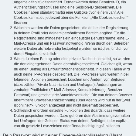
angemeldet bist) gespeichert. Ferner werden deine Benutzer-ID, ein
Authentifizierungsschlüssel und eine Session-ID gespeichert. Die
Cookies haben standardmäßig eine Gültigkeit von einem Jahr. Alle
Cookies kannst du jederzeit über die Funktion „Alle Cookies löschen“
löschen.
Weiterhin werden die Daten gespeichert, die du bei der Registrierung,
in deinem Profil oder deinem persönlichem Bereich angibst. Für die
Registrierung sind mindestens ein eindeutiger Benutzername, eine E-
Mail-Adresse und ein Passwort notwendig. Wenn durch den Betreiber
weitere Daten als notwendig festgelegt wurden, so ist dies für dich vor
deren Eingabe ersichtlich.
Wenn du einen Beitrag oder eine private Nachricht erstellst, so werden
die dort eingegebenen Daten ebenfalls gespeichert. Gleiches gilt, wenn
du einen Beitrag als Entwurf zwischenspeicherst. In diesen Fällen wird
auch deine IP-Adresse gespeichert. Die IP-Adresse wird weiterhin bei
folgenden Aktionen gespeichert: Löschen und Ändern von Beiträgen
(dazu zählen Private Nachrichten und Umfragen), Änderungen an
zentralen Profildaten (E-Mail-Adresse, Kontoaktivierung, Benutzer-
Passwort) und gescheiterte Anmeldeversuche. Die von deinem Browser
übermittelte Browser-Kennzeichnung (User Agent) wird nur in der „Wer
ist online?“-Funktion angezeigt und nicht dauerhaft gespeichert.
Schließlich erfordern einzelne Funktionen des Boards, dass weitere
Daten gespeichert werden. Dazu gehören dein Abstimmungsverhalten
bei Umfragen, der Gelesen-Status von deinen Beiträgen oder explizit
von dir gesetzte Lesezeichen oder Benachrichtigungsfunktionen.
Dein Passwort wird mit einer Einwege-Verschlüsselung (Hash)