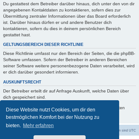
Du gestattest dem Betreiber darüber hinaus, dich unter den von dir
angegebenen Kontaktdaten zu kontaktieren, sofern dies zur
Übermittlung zentraler Informationen über das Board erforderlich
ist. Darüber hinaus dürfen er und andere Benutzer dich
kontaktieren, sofern du dies in deinem persönlichen Bereich
gestattet hast.
GELTUNGSBEREICH DIESER RICHTLINIE
Diese Richtlinie umfasst nur den Bereich der Seiten, die die phpBB-
Software umfassen. Sofern der Betreiber in anderen Bereichen
seiner Software weitere personenbezogene Daten verarbeitet, wird
er dich darüber gesondert informieren.
AUSKUNFTSRECHT
Der Betreiber erteilt dir auf Anfrage Auskunft, welche Daten über
dich gespeichert sind.
Du kannst jederzeit die Löschung bzw. Sperrung deiner Daten
Diese Website nutzt Cookies, um dir den
verlangen. Kontaktiere hierzu bitte den Betreiber.
bestmöglichen Komfort bei der Nutzung zu
bieten.
Mehr erfahren
dadabit
Foren-Übersicht
Alle Zeiten sind
UTC