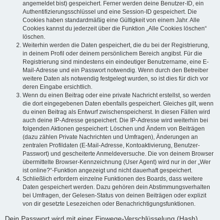
angemeldet bist) gespeichert. Ferner werden deine Benutzer-ID, ein
Authentifizierungsschlüssel und eine Session-ID gespeichert. Die
Cookies haben standardmäßig eine Gültigkeit von einem Jahr. Alle
Cookies kannst du jederzeit über die Funktion „Alle Cookies löschen“
löschen.
Weiterhin werden die Daten gespeichert, die du bei der Registrierung,
in deinem Profil oder deinem persönlichem Bereich angibst. Für die
Registrierung sind mindestens ein eindeutiger Benutzername, eine E-
Mail-Adresse und ein Passwort notwendig. Wenn durch den Betreiber
weitere Daten als notwendig festgelegt wurden, so ist dies für dich vor
deren Eingabe ersichtlich.
Wenn du einen Beitrag oder eine private Nachricht erstellst, so werden
die dort eingegebenen Daten ebenfalls gespeichert. Gleiches gilt, wenn
du einen Beitrag als Entwurf zwischenspeicherst. In diesen Fällen wird
auch deine IP-Adresse gespeichert. Die IP-Adresse wird weiterhin bei
folgenden Aktionen gespeichert: Löschen und Ändern von Beiträgen
(dazu zählen Private Nachrichten und Umfragen), Änderungen an
zentralen Profildaten (E-Mail-Adresse, Kontoaktivierung, Benutzer-
Passwort) und gescheiterte Anmeldeversuche. Die von deinem Browser
übermittelte Browser-Kennzeichnung (User Agent) wird nur in der „Wer
ist online?“-Funktion angezeigt und nicht dauerhaft gespeichert.
Schließlich erfordern einzelne Funktionen des Boards, dass weitere
Daten gespeichert werden. Dazu gehören dein Abstimmungsverhalten
bei Umfragen, der Gelesen-Status von deinen Beiträgen oder explizit
von dir gesetzte Lesezeichen oder Benachrichtigungsfunktionen.
Dein Passwort wird mit einer Einwege-Verschlüsselung (Hash)