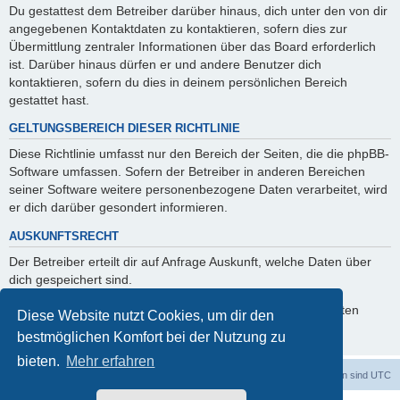
Du gestattest dem Betreiber darüber hinaus, dich unter den von dir
angegebenen Kontaktdaten zu kontaktieren, sofern dies zur
Übermittlung zentraler Informationen über das Board erforderlich
ist. Darüber hinaus dürfen er und andere Benutzer dich
kontaktieren, sofern du dies in deinem persönlichen Bereich
gestattet hast.
GELTUNGSBEREICH DIESER RICHTLINIE
Diese Richtlinie umfasst nur den Bereich der Seiten, die die phpBB-
Software umfassen. Sofern der Betreiber in anderen Bereichen
seiner Software weitere personenbezogene Daten verarbeitet, wird
er dich darüber gesondert informieren.
AUSKUNFTSRECHT
Der Betreiber erteilt dir auf Anfrage Auskunft, welche Daten über
dich gespeichert sind.
Du kannst jederzeit die Löschung bzw. Sperrung deiner Daten
Diese Website nutzt Cookies, um dir den
verlangen. Kontaktiere hierzu bitte den Betreiber.
bestmöglichen Komfort bei der Nutzung zu
bieten.
Mehr erfahren
dadabit
Foren-Übersicht
Alle Zeiten sind
UTC