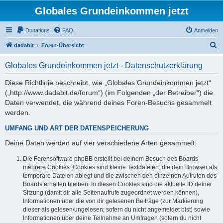
Globales Grundeinkommen jetzt
Donations
FAQ
Anmelden
S
dadabit
Foren-Übersicht
u
Globales Grundeinkommen jetzt - Datenschutzerklärung
c
h
Diese Richtlinie beschreibt, wie „Globales Grundeinkommen jetzt“
(„http://www.dadabit.de/forum“) (im Folgenden „der Betreiber“) die
e
Daten verwendet, die während deines Foren-Besuchs gesammelt
werden.
UMFANG UND ART DER DATENSPEICHERUNG
Deine Daten werden auf vier verschiedene Arten gesammelt:
Die Forensoftware phpBB erstellt bei deinem Besuch des Boards
mehrere Cookies. Cookies sind kleine Textdateien, die dein Browser als
temporäre Dateien ablegt und die zwischen den einzelnen Aufrufen des
Boards erhalten bleiben. In diesen Cookies sind die aktuelle ID deiner
Sitzung (damit dir alle Seitenaufrufe zugeordnet werden können),
Informationen über die von dir gelesenen Beiträge (zur Markierung
dieser als gelesen/ungelesen; sofern du nicht angemeldet bist) sowie
Informationen über deine Teilnahme an Umfragen (sofern du nicht