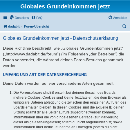
Globales Grundeinkommen jetzt
Donations
FAQ
Anmelden
S
dadabit
Foren-Übersicht
u
Globales Grundeinkommen jetzt - Datenschutzerklärung
c
h
Diese Richtlinie beschreibt, wie „Globales Grundeinkommen jetzt“
(„http://www.dadabit.de/forum“) (im Folgenden „der Betreiber“) die
e
Daten verwendet, die während deines Foren-Besuchs gesammelt
werden.
UMFANG UND ART DER DATENSPEICHERUNG
Deine Daten werden auf vier verschiedene Arten gesammelt:
Die Forensoftware phpBB erstellt bei deinem Besuch des Boards
mehrere Cookies. Cookies sind kleine Textdateien, die dein Browser als
temporäre Dateien ablegt und die zwischen den einzelnen Aufrufen des
Boards erhalten bleiben. In diesen Cookies sind die aktuelle ID deiner
Sitzung (damit dir alle Seitenaufrufe zugeordnet werden können),
Informationen über die von dir gelesenen Beiträge (zur Markierung
dieser als gelesen/ungelesen; sofern du nicht angemeldet bist) sowie
Informationen über deine Teilnahme an Umfragen (sofern du nicht