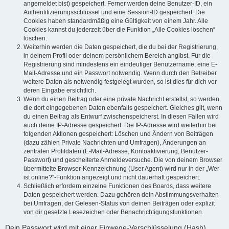
angemeldet bist) gespeichert. Ferner werden deine Benutzer-ID, ein
Authentifizierungsschlüssel und eine Session-ID gespeichert. Die
Cookies haben standardmäßig eine Gültigkeit von einem Jahr. Alle
Cookies kannst du jederzeit über die Funktion „Alle Cookies löschen“
löschen.
Weiterhin werden die Daten gespeichert, die du bei der Registrierung,
in deinem Profil oder deinem persönlichem Bereich angibst. Für die
Registrierung sind mindestens ein eindeutiger Benutzername, eine E-
Mail-Adresse und ein Passwort notwendig. Wenn durch den Betreiber
weitere Daten als notwendig festgelegt wurden, so ist dies für dich vor
deren Eingabe ersichtlich.
Wenn du einen Beitrag oder eine private Nachricht erstellst, so werden
die dort eingegebenen Daten ebenfalls gespeichert. Gleiches gilt, wenn
du einen Beitrag als Entwurf zwischenspeicherst. In diesen Fällen wird
auch deine IP-Adresse gespeichert. Die IP-Adresse wird weiterhin bei
folgenden Aktionen gespeichert: Löschen und Ändern von Beiträgen
(dazu zählen Private Nachrichten und Umfragen), Änderungen an
zentralen Profildaten (E-Mail-Adresse, Kontoaktivierung, Benutzer-
Passwort) und gescheiterte Anmeldeversuche. Die von deinem Browser
übermittelte Browser-Kennzeichnung (User Agent) wird nur in der „Wer
ist online?“-Funktion angezeigt und nicht dauerhaft gespeichert.
Schließlich erfordern einzelne Funktionen des Boards, dass weitere
Daten gespeichert werden. Dazu gehören dein Abstimmungsverhalten
bei Umfragen, der Gelesen-Status von deinen Beiträgen oder explizit
von dir gesetzte Lesezeichen oder Benachrichtigungsfunktionen.
Dein Passwort wird mit einer Einwege-Verschlüsselung (Hash)