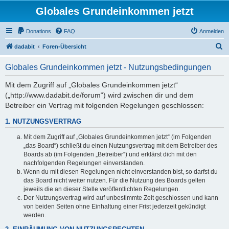
Globales Grundeinkommen jetzt
Donations
FAQ
Anmelden
S
dadabit
Foren-Übersicht
u
Globales Grundeinkommen jetzt - Nutzungsbedingungen
c
h
Mit dem Zugriff auf „Globales Grundeinkommen jetzt“
(„http://www.dadabit.de/forum“) wird zwischen dir und dem
e
Betreiber ein Vertrag mit folgenden Regelungen geschlossen:
1. NUTZUNGSVERTRAG
Mit dem Zugriff auf „Globales Grundeinkommen jetzt“ (im Folgenden
„das Board“) schließt du einen Nutzungsvertrag mit dem Betreiber des
Boards ab (im Folgenden „Betreiber“) und erklärst dich mit den
nachfolgenden Regelungen einverstanden.
Wenn du mit diesen Regelungen nicht einverstanden bist, so darfst du
das Board nicht weiter nutzen. Für die Nutzung des Boards gelten
jeweils die an dieser Stelle veröffentlichten Regelungen.
Der Nutzungsvertrag wird auf unbestimmte Zeit geschlossen und kann
von beiden Seiten ohne Einhaltung einer Frist jederzeit gekündigt
werden.