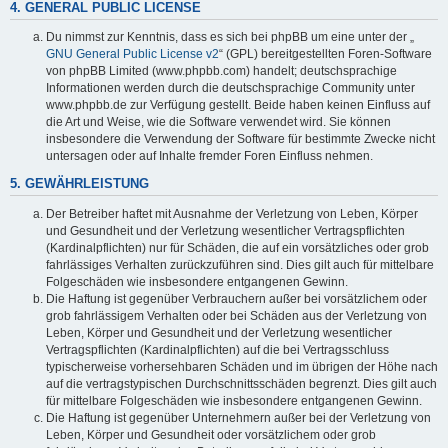
4. GENERAL PUBLIC LICENSE
Du nimmst zur Kenntnis, dass es sich bei phpBB um eine unter der „
GNU General Public License v2
“ (GPL) bereitgestellten Foren-Software
von phpBB Limited (www.phpbb.com) handelt; deutschsprachige
Informationen werden durch die deutschsprachige Community unter
www.phpbb.de zur Verfügung gestellt. Beide haben keinen Einfluss auf
die Art und Weise, wie die Software verwendet wird. Sie können
insbesondere die Verwendung der Software für bestimmte Zwecke nicht
untersagen oder auf Inhalte fremder Foren Einfluss nehmen.
5. GEWÄHRLEISTUNG
Der Betreiber haftet mit Ausnahme der Verletzung von Leben, Körper
und Gesundheit und der Verletzung wesentlicher Vertragspflichten
(Kardinalpflichten) nur für Schäden, die auf ein vorsätzliches oder grob
fahrlässiges Verhalten zurückzuführen sind. Dies gilt auch für mittelbare
Folgeschäden wie insbesondere entgangenen Gewinn.
Die Haftung ist gegenüber Verbrauchern außer bei vorsätzlichem oder
grob fahrlässigem Verhalten oder bei Schäden aus der Verletzung von
Leben, Körper und Gesundheit und der Verletzung wesentlicher
Vertragspflichten (Kardinalpflichten) auf die bei Vertragsschluss
typischerweise vorhersehbaren Schäden und im übrigen der Höhe nach
auf die vertragstypischen Durchschnittsschäden begrenzt. Dies gilt auch
für mittelbare Folgeschäden wie insbesondere entgangenen Gewinn.
Die Haftung ist gegenüber Unternehmern außer bei der Verletzung von
Leben, Körper und Gesundheit oder vorsätzlichem oder grob