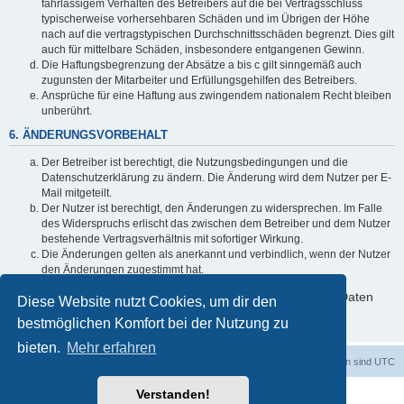
fahrlässigem Verhalten des Betreibers auf die bei Vertragsschluss
typischerweise vorhersehbaren Schäden und im Übrigen der Höhe
nach auf die vertragstypischen Durchschnittsschäden begrenzt. Dies gilt
auch für mittelbare Schäden, insbesondere entgangenen Gewinn.
Die Haftungsbegrenzung der Absätze a bis c gilt sinngemäß auch
zugunsten der Mitarbeiter und Erfüllungsgehilfen des Betreibers.
Ansprüche für eine Haftung aus zwingendem nationalem Recht bleiben
unberührt.
6. ÄNDERUNGSVORBEHALT
Der Betreiber ist berechtigt, die Nutzungsbedingungen und die
Datenschutzerklärung zu ändern. Die Änderung wird dem Nutzer per E-
Mail mitgeteilt.
Der Nutzer ist berechtigt, den Änderungen zu widersprechen. Im Falle
des Widerspruchs erlischt das zwischen dem Betreiber und dem Nutzer
bestehende Vertragsverhältnis mit sofortiger Wirkung.
Die Änderungen gelten als anerkannt und verbindlich, wenn der Nutzer
den Änderungen zugestimmt hat.
Informationen über den Umgang mit deinen persönlichen Daten
Diese Website nutzt Cookies, um dir den
sind in der Datenschutzerklärung enthalten.
bestmöglichen Komfort bei der Nutzung zu
bieten.
Mehr erfahren
dadabit
Foren-Übersicht
Alle Zeiten sind
UTC
Verstanden!
Powered by
phpBB
® Forum Software © phpBB Limited