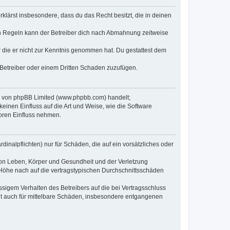
erklärst insbesondere, dass du das Recht besitzt, die in deinen
n Regeln kann der Betreiber dich nach Abmahnung zeitweise
er die er nicht zur Kenntnis genommen hat. Du gestattest dem
 Betreiber oder einem Dritten Schaden zuzufügen.
re von phpBB Limited (www.phpbb.com) handelt;
inen Einfluss auf die Art und Weise, wie die Software
oren Einfluss nehmen.
inalpflichten) nur für Schäden, die auf ein vorsätzliches oder
von Leben, Körper und Gesundheit und der Verletzung
r Höhe nach auf die vertragstypischen Durchschnittsschäden
sigem Verhalten des Betreibers auf die bei Vertragsschluss
lt auch für mittelbare Schäden, insbesondere entgangenen