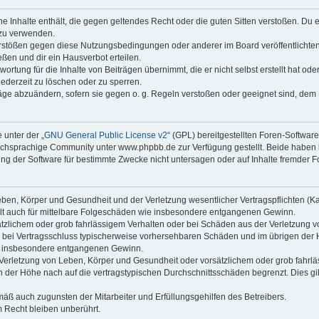
ine Inhalte enthält, die gegen geltendes Recht oder die guten Sitten verstoßen. Du 
 zu verwenden.
erstößen gegen diese Nutzungsbedingungen oder anderer im Board veröffentlichte
ßen und dir ein Hausverbot erteilen.
ortung für die Inhalte von Beiträgen übernimmt, die er nicht selbst erstellt hat od
jederzeit zu löschen oder zu sperren.
räge abzuändern, sofern sie gegen o. g. Regeln verstoßen oder geeignet sind, dem
 unter der „
GNU General Public License v2
“ (GPL) bereitgestellten Foren-Softwa
chsprachige Community unter www.phpbb.de zur Verfügung gestellt. Beide haben ke
g der Software für bestimmte Zwecke nicht untersagen oder auf Inhalte fremder F
ben, Körper und Gesundheit und der Verletzung wesentlicher Vertragspflichten (Kard
gilt auch für mittelbare Folgeschäden wie insbesondere entgangenen Gewinn.
ätzlichem oder grob fahrlässigem Verhalten oder bei Schäden aus der Verletzung 
 die bei Vertragsschluss typischerweise vorhersehbaren Schäden und im übrigen de
wie insbesondere entgangenen Gewinn.
erletzung von Leben, Körper und Gesundheit oder vorsätzlichem oder grob fahrläs
der Höhe nach auf die vertragstypischen Durchschnittsschäden begrenzt. Dies gi
mäß auch zugunsten der Mitarbeiter und Erfüllungsgehilfen des Betreibers.
 Recht bleiben unberührt.