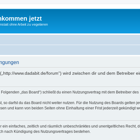
nkommen jetzt
statt ohne Arbeit zu vegetieren
ingungen
(„http://www.dadabit.de/forum“) wird zwischen dir und dem Betreiber 
 Folgenden „das Board“) schließt du einen Nutzungsvertrag mit dem Betreiber des B
 so darfst du das Board nicht weiter nutzen. Für die Nutzung des Boards gelten jew
sen und kann von beiden Seiten ohne Einhaltung einer Frist jederzeit gekündigt w
ber ein einfaches, zeitlich und räumlich unbeschränktes und unentgeltliches Recht
auch nach Kündigung des Nutzungsvertrages bestehen.