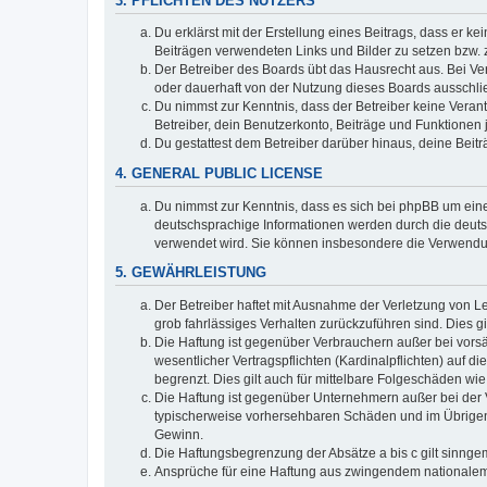
3. PFLICHTEN DES NUTZERS
Du erklärst mit der Erstellung eines Beitrags, dass er ke
Beiträgen verwendeten Links und Bilder zu setzen bzw.
Der Betreiber des Boards übt das Hausrecht aus. Bei V
oder dauerhaft von der Nutzung dieses Boards ausschlie
Du nimmst zur Kenntnis, dass der Betreiber keine Verantw
Betreiber, dein Benutzerkonto, Beiträge und Funktionen 
Du gestattest dem Betreiber darüber hinaus, deine Beit
4. GENERAL PUBLIC LICENSE
Du nimmst zur Kenntnis, dass es sich bei phpBB um eine
deutschsprachige Informationen werden durch die deuts
verwendet wird. Sie können insbesondere die Verwendun
5. GEWÄHRLEISTUNG
Der Betreiber haftet mit Ausnahme der Verletzung von Le
grob fahrlässiges Verhalten zurückzuführen sind. Dies 
Die Haftung ist gegenüber Verbrauchern außer bei vors
wesentlicher Vertragspflichten (Kardinalpflichten) auf
begrenzt. Dies gilt auch für mittelbare Folgeschäden 
Die Haftung ist gegenüber Unternehmern außer bei der V
typischerweise vorhersehbaren Schäden und im Übrigen 
Gewinn.
Die Haftungsbegrenzung der Absätze a bis c gilt sinnge
Ansprüche für eine Haftung aus zwingendem nationalem