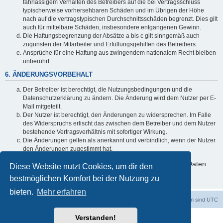
fahrlässigem Verhalten des Betreibers auf die bei Vertragsschluss
typischerweise vorhersehbaren Schäden und im Übrigen der Höhe
nach auf die vertragstypischen Durchschnittsschäden begrenzt. Dies gilt
auch für mittelbare Schäden, insbesondere entgangenen Gewinn.
Die Haftungsbegrenzung der Absätze a bis c gilt sinngemäß auch
zugunsten der Mitarbeiter und Erfüllungsgehilfen des Betreibers.
Ansprüche für eine Haftung aus zwingendem nationalem Recht bleiben
unberührt.
6. ÄNDERUNGSVORBEHALT
Der Betreiber ist berechtigt, die Nutzungsbedingungen und die
Datenschutzerklärung zu ändern. Die Änderung wird dem Nutzer per E-
Mail mitgeteilt.
Der Nutzer ist berechtigt, den Änderungen zu widersprechen. Im Falle
des Widerspruchs erlischt das zwischen dem Betreiber und dem Nutzer
bestehende Vertragsverhältnis mit sofortiger Wirkung.
Die Änderungen gelten als anerkannt und verbindlich, wenn der Nutzer
den Änderungen zugestimmt hat.
Informationen über den Umgang mit deinen persönlichen Daten
Diese Website nutzt Cookies, um dir den
sind in der Datenschutzerklärung enthalten.
bestmöglichen Komfort bei der Nutzung zu
bieten.
Mehr erfahren
dadabit
Foren-Übersicht
Alle Zeiten sind
UTC
Verstanden!
Powered by
phpBB
® Forum Software © phpBB Limited