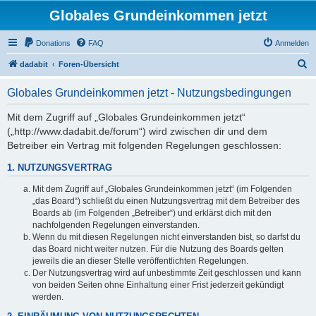
Globales Grundeinkommen jetzt
Donations
FAQ
Anmelden
S
dadabit
Foren-Übersicht
u
Globales Grundeinkommen jetzt - Nutzungsbedingungen
c
h
Mit dem Zugriff auf „Globales Grundeinkommen jetzt“
(„http://www.dadabit.de/forum“) wird zwischen dir und dem
e
Betreiber ein Vertrag mit folgenden Regelungen geschlossen:
1. NUTZUNGSVERTRAG
Mit dem Zugriff auf „Globales Grundeinkommen jetzt“ (im Folgenden
„das Board“) schließt du einen Nutzungsvertrag mit dem Betreiber des
Boards ab (im Folgenden „Betreiber“) und erklärst dich mit den
nachfolgenden Regelungen einverstanden.
Wenn du mit diesen Regelungen nicht einverstanden bist, so darfst du
das Board nicht weiter nutzen. Für die Nutzung des Boards gelten
jeweils die an dieser Stelle veröffentlichten Regelungen.
Der Nutzungsvertrag wird auf unbestimmte Zeit geschlossen und kann
von beiden Seiten ohne Einhaltung einer Frist jederzeit gekündigt
werden.