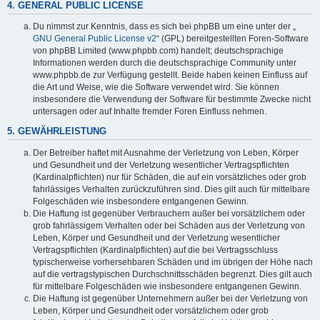
4. GENERAL PUBLIC LICENSE
Du nimmst zur Kenntnis, dass es sich bei phpBB um eine unter der „
GNU General Public License v2
“ (GPL) bereitgestellten Foren-Software
von phpBB Limited (www.phpbb.com) handelt; deutschsprachige
Informationen werden durch die deutschsprachige Community unter
www.phpbb.de zur Verfügung gestellt. Beide haben keinen Einfluss auf
die Art und Weise, wie die Software verwendet wird. Sie können
insbesondere die Verwendung der Software für bestimmte Zwecke nicht
untersagen oder auf Inhalte fremder Foren Einfluss nehmen.
5. GEWÄHRLEISTUNG
Der Betreiber haftet mit Ausnahme der Verletzung von Leben, Körper
und Gesundheit und der Verletzung wesentlicher Vertragspflichten
(Kardinalpflichten) nur für Schäden, die auf ein vorsätzliches oder grob
fahrlässiges Verhalten zurückzuführen sind. Dies gilt auch für mittelbare
Folgeschäden wie insbesondere entgangenen Gewinn.
Die Haftung ist gegenüber Verbrauchern außer bei vorsätzlichem oder
grob fahrlässigem Verhalten oder bei Schäden aus der Verletzung von
Leben, Körper und Gesundheit und der Verletzung wesentlicher
Vertragspflichten (Kardinalpflichten) auf die bei Vertragsschluss
typischerweise vorhersehbaren Schäden und im übrigen der Höhe nach
auf die vertragstypischen Durchschnittsschäden begrenzt. Dies gilt auch
für mittelbare Folgeschäden wie insbesondere entgangenen Gewinn.
Die Haftung ist gegenüber Unternehmern außer bei der Verletzung von
Leben, Körper und Gesundheit oder vorsätzlichem oder grob