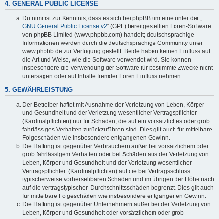
4. GENERAL PUBLIC LICENSE
Du nimmst zur Kenntnis, dass es sich bei phpBB um eine unter der „
GNU General Public License v2
“ (GPL) bereitgestellten Foren-Software
von phpBB Limited (www.phpbb.com) handelt; deutschsprachige
Informationen werden durch die deutschsprachige Community unter
www.phpbb.de zur Verfügung gestellt. Beide haben keinen Einfluss auf
die Art und Weise, wie die Software verwendet wird. Sie können
insbesondere die Verwendung der Software für bestimmte Zwecke nicht
untersagen oder auf Inhalte fremder Foren Einfluss nehmen.
5. GEWÄHRLEISTUNG
Der Betreiber haftet mit Ausnahme der Verletzung von Leben, Körper
und Gesundheit und der Verletzung wesentlicher Vertragspflichten
(Kardinalpflichten) nur für Schäden, die auf ein vorsätzliches oder grob
fahrlässiges Verhalten zurückzuführen sind. Dies gilt auch für mittelbare
Folgeschäden wie insbesondere entgangenen Gewinn.
Die Haftung ist gegenüber Verbrauchern außer bei vorsätzlichem oder
grob fahrlässigem Verhalten oder bei Schäden aus der Verletzung von
Leben, Körper und Gesundheit und der Verletzung wesentlicher
Vertragspflichten (Kardinalpflichten) auf die bei Vertragsschluss
typischerweise vorhersehbaren Schäden und im übrigen der Höhe nach
auf die vertragstypischen Durchschnittsschäden begrenzt. Dies gilt auch
für mittelbare Folgeschäden wie insbesondere entgangenen Gewinn.
Die Haftung ist gegenüber Unternehmern außer bei der Verletzung von
Leben, Körper und Gesundheit oder vorsätzlichem oder grob