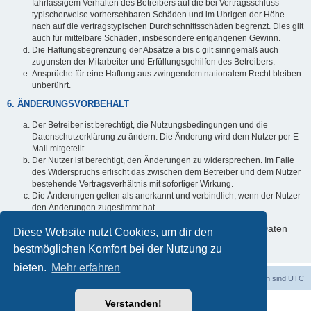
fahrlässigem Verhalten des Betreibers auf die bei Vertragsschluss
typischerweise vorhersehbaren Schäden und im Übrigen der Höhe
nach auf die vertragstypischen Durchschnittsschäden begrenzt. Dies gilt
auch für mittelbare Schäden, insbesondere entgangenen Gewinn.
Die Haftungsbegrenzung der Absätze a bis c gilt sinngemäß auch
zugunsten der Mitarbeiter und Erfüllungsgehilfen des Betreibers.
Ansprüche für eine Haftung aus zwingendem nationalem Recht bleiben
unberührt.
6. ÄNDERUNGSVORBEHALT
Der Betreiber ist berechtigt, die Nutzungsbedingungen und die
Datenschutzerklärung zu ändern. Die Änderung wird dem Nutzer per E-
Mail mitgeteilt.
Der Nutzer ist berechtigt, den Änderungen zu widersprechen. Im Falle
des Widerspruchs erlischt das zwischen dem Betreiber und dem Nutzer
bestehende Vertragsverhältnis mit sofortiger Wirkung.
Die Änderungen gelten als anerkannt und verbindlich, wenn der Nutzer
den Änderungen zugestimmt hat.
Informationen über den Umgang mit deinen persönlichen Daten
Diese Website nutzt Cookies, um dir den
sind in der Datenschutzerklärung enthalten.
bestmöglichen Komfort bei der Nutzung zu
bieten.
Mehr erfahren
dadabit
Foren-Übersicht
Alle Zeiten sind
UTC
Verstanden!
Powered by
phpBB
® Forum Software © phpBB Limited