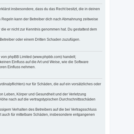
erklärst insbesondere, dass du das Recht besitzt, die in deinen
n Regeln kann der Betreiber dich nach Abmahnung zeitweise
er die er nicht zur Kenntnis genommen hat. Du gestattest dem
 Betreiber oder einem Dritten Schaden zuzufügen.
re von phpBB Limited (www.phpbb.com) handelt;
inen Einfluss auf die Art und Weise, wie die Software
oren Einfluss nehmen.
inalpflichten) nur für Schäden, die auf ein vorsätzliches oder
von Leben, Körper und Gesundheit und der Verletzung
r Höhe nach auf die vertragstypischen Durchschnittsschäden
sigem Verhalten des Betreibers auf die bei Vertragsschluss
lt auch für mittelbare Schäden, insbesondere entgangenen