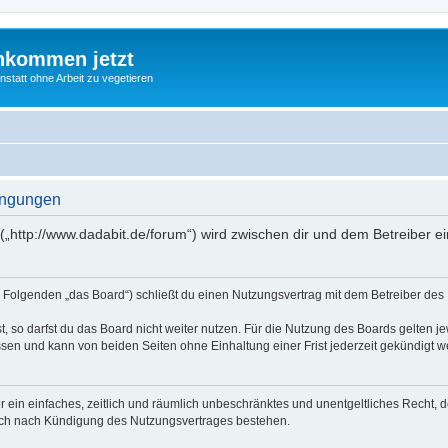
nkommen jetzt
statt ohne Arbeit zu vegetieren
ingungen
(„http://www.dadabit.de/forum“) wird zwischen dir und dem Betreiber 
 Folgenden „das Board“) schließt du einen Nutzungsvertrag mit dem Betreiber des B
 so darfst du das Board nicht weiter nutzen. Für die Nutzung des Boards gelten jew
sen und kann von beiden Seiten ohne Einhaltung einer Frist jederzeit gekündigt w
ber ein einfaches, zeitlich und räumlich unbeschränktes und unentgeltliches Recht
auch nach Kündigung des Nutzungsvertrages bestehen.