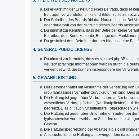
3. PFLICHTEN DES NUTZERS
Du erklärst mit der Erstellung eines Beitrags, dass er ke
Beiträgen verwendeten Links und Bilder zu setzen bzw.
Der Betreiber des Boards übt das Hausrecht aus. Bei V
oder dauerhaft von der Nutzung dieses Boards ausschlie
Du nimmst zur Kenntnis, dass der Betreiber keine Verantw
Betreiber, dein Benutzerkonto, Beiträge und Funktionen 
Du gestattest dem Betreiber darüber hinaus, deine Beit
4. GENERAL PUBLIC LICENSE
Du nimmst zur Kenntnis, dass es sich bei phpBB um eine
deutschsprachige Informationen werden durch die deuts
verwendet wird. Sie können insbesondere die Verwendun
5. GEWÄHRLEISTUNG
Der Betreiber haftet mit Ausnahme der Verletzung von Le
grob fahrlässiges Verhalten zurückzuführen sind. Dies 
Die Haftung ist gegenüber Verbrauchern außer bei vors
wesentlicher Vertragspflichten (Kardinalpflichten) auf
begrenzt. Dies gilt auch für mittelbare Folgeschäden 
Die Haftung ist gegenüber Unternehmern außer bei der V
typischerweise vorhersehbaren Schäden und im Übrigen 
Gewinn.
Die Haftungsbegrenzung der Absätze a bis c gilt sinnge
Ansprüche für eine Haftung aus zwingendem nationalem