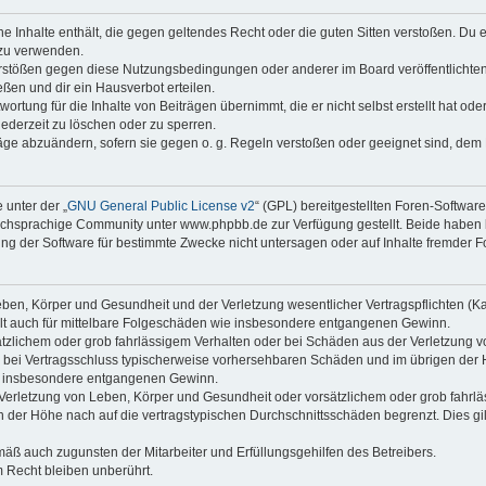
ine Inhalte enthält, die gegen geltendes Recht oder die guten Sitten verstoßen. Du 
 zu verwenden.
erstößen gegen diese Nutzungsbedingungen oder anderer im Board veröffentlichte
ßen und dir ein Hausverbot erteilen.
ortung für die Inhalte von Beiträgen übernimmt, die er nicht selbst erstellt hat od
jederzeit zu löschen oder zu sperren.
räge abzuändern, sofern sie gegen o. g. Regeln verstoßen oder geeignet sind, dem
 unter der „
GNU General Public License v2
“ (GPL) bereitgestellten Foren-Softwa
chsprachige Community unter www.phpbb.de zur Verfügung gestellt. Beide haben ke
g der Software für bestimmte Zwecke nicht untersagen oder auf Inhalte fremder F
ben, Körper und Gesundheit und der Verletzung wesentlicher Vertragspflichten (Kard
gilt auch für mittelbare Folgeschäden wie insbesondere entgangenen Gewinn.
ätzlichem oder grob fahrlässigem Verhalten oder bei Schäden aus der Verletzung 
 die bei Vertragsschluss typischerweise vorhersehbaren Schäden und im übrigen de
wie insbesondere entgangenen Gewinn.
erletzung von Leben, Körper und Gesundheit oder vorsätzlichem oder grob fahrläs
der Höhe nach auf die vertragstypischen Durchschnittsschäden begrenzt. Dies gi
mäß auch zugunsten der Mitarbeiter und Erfüllungsgehilfen des Betreibers.
 Recht bleiben unberührt.