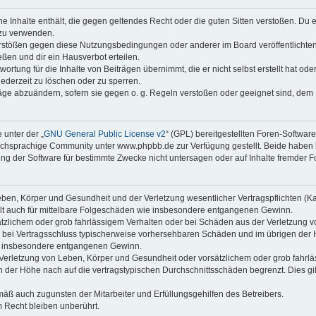
ine Inhalte enthält, die gegen geltendes Recht oder die guten Sitten verstoßen. Du 
 zu verwenden.
erstößen gegen diese Nutzungsbedingungen oder anderer im Board veröffentlichte
ßen und dir ein Hausverbot erteilen.
ortung für die Inhalte von Beiträgen übernimmt, die er nicht selbst erstellt hat od
jederzeit zu löschen oder zu sperren.
räge abzuändern, sofern sie gegen o. g. Regeln verstoßen oder geeignet sind, dem
 unter der „
GNU General Public License v2
“ (GPL) bereitgestellten Foren-Softwa
chsprachige Community unter www.phpbb.de zur Verfügung gestellt. Beide haben ke
g der Software für bestimmte Zwecke nicht untersagen oder auf Inhalte fremder F
ben, Körper und Gesundheit und der Verletzung wesentlicher Vertragspflichten (Kard
gilt auch für mittelbare Folgeschäden wie insbesondere entgangenen Gewinn.
ätzlichem oder grob fahrlässigem Verhalten oder bei Schäden aus der Verletzung 
 die bei Vertragsschluss typischerweise vorhersehbaren Schäden und im übrigen de
wie insbesondere entgangenen Gewinn.
erletzung von Leben, Körper und Gesundheit oder vorsätzlichem oder grob fahrläs
der Höhe nach auf die vertragstypischen Durchschnittsschäden begrenzt. Dies gi
mäß auch zugunsten der Mitarbeiter und Erfüllungsgehilfen des Betreibers.
 Recht bleiben unberührt.