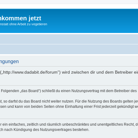
nkommen jetzt
statt ohne Arbeit zu vegetieren
ingungen
(„http://www.dadabit.de/forum“) wird zwischen dir und dem Betreiber 
 Folgenden „das Board“) schließt du einen Nutzungsvertrag mit dem Betreiber des B
 so darfst du das Board nicht weiter nutzen. Für die Nutzung des Boards gelten jew
sen und kann von beiden Seiten ohne Einhaltung einer Frist jederzeit gekündigt w
ber ein einfaches, zeitlich und räumlich unbeschränktes und unentgeltliches Recht
auch nach Kündigung des Nutzungsvertrages bestehen.