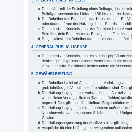
3. PFLICHTEN DES NUTZERS
Du erklärst mit der Erstellung eines Beitrags, dass er ke
Beiträgen verwendeten Links und Bilder zu setzen bzw.
Der Betreiber des Boards übt das Hausrecht aus. Bei V
oder dauerhaft von der Nutzung dieses Boards ausschlie
Du nimmst zur Kenntnis, dass der Betreiber keine Verantw
Betreiber, dein Benutzerkonto, Beiträge und Funktionen 
Du gestattest dem Betreiber darüber hinaus, deine Beit
4. GENERAL PUBLIC LICENSE
Du nimmst zur Kenntnis, dass es sich bei phpBB um eine
deutschsprachige Informationen werden durch die deuts
verwendet wird. Sie können insbesondere die Verwendun
5. GEWÄHRLEISTUNG
Der Betreiber haftet mit Ausnahme der Verletzung von Le
grob fahrlässiges Verhalten zurückzuführen sind. Dies 
Die Haftung ist gegenüber Verbrauchern außer bei vors
wesentlicher Vertragspflichten (Kardinalpflichten) auf
begrenzt. Dies gilt auch für mittelbare Folgeschäden 
Die Haftung ist gegenüber Unternehmern außer bei der V
typischerweise vorhersehbaren Schäden und im Übrigen 
Gewinn.
Die Haftungsbegrenzung der Absätze a bis c gilt sinnge
Ansprüche für eine Haftung aus zwingendem nationalem