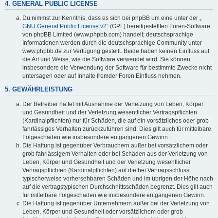
4. GENERAL PUBLIC LICENSE
Du nimmst zur Kenntnis, dass es sich bei phpBB um eine unter der „
GNU General Public License v2
“ (GPL) bereitgestellten Foren-Software
von phpBB Limited (www.phpbb.com) handelt; deutschsprachige
Informationen werden durch die deutschsprachige Community unter
www.phpbb.de zur Verfügung gestellt. Beide haben keinen Einfluss auf
die Art und Weise, wie die Software verwendet wird. Sie können
insbesondere die Verwendung der Software für bestimmte Zwecke nicht
untersagen oder auf Inhalte fremder Foren Einfluss nehmen.
5. GEWÄHRLEISTUNG
Der Betreiber haftet mit Ausnahme der Verletzung von Leben, Körper
und Gesundheit und der Verletzung wesentlicher Vertragspflichten
(Kardinalpflichten) nur für Schäden, die auf ein vorsätzliches oder grob
fahrlässiges Verhalten zurückzuführen sind. Dies gilt auch für mittelbare
Folgeschäden wie insbesondere entgangenen Gewinn.
Die Haftung ist gegenüber Verbrauchern außer bei vorsätzlichem oder
grob fahrlässigem Verhalten oder bei Schäden aus der Verletzung von
Leben, Körper und Gesundheit und der Verletzung wesentlicher
Vertragspflichten (Kardinalpflichten) auf die bei Vertragsschluss
typischerweise vorhersehbaren Schäden und im übrigen der Höhe nach
auf die vertragstypischen Durchschnittsschäden begrenzt. Dies gilt auch
für mittelbare Folgeschäden wie insbesondere entgangenen Gewinn.
Die Haftung ist gegenüber Unternehmern außer bei der Verletzung von
Leben, Körper und Gesundheit oder vorsätzlichem oder grob