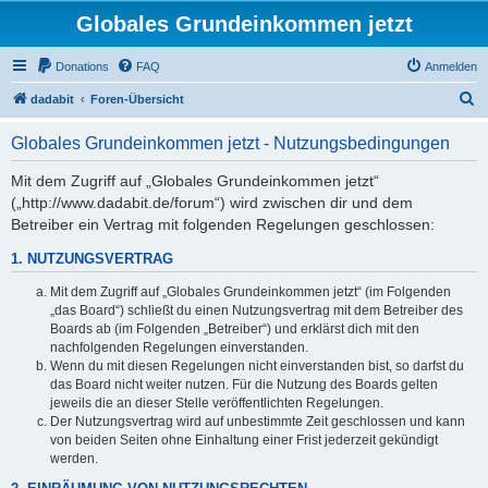
Globales Grundeinkommen jetzt
Donations
FAQ
Anmelden
S
dadabit
Foren-Übersicht
u
Globales Grundeinkommen jetzt - Nutzungsbedingungen
c
h
Mit dem Zugriff auf „Globales Grundeinkommen jetzt“
(„http://www.dadabit.de/forum“) wird zwischen dir und dem
e
Betreiber ein Vertrag mit folgenden Regelungen geschlossen:
1. NUTZUNGSVERTRAG
Mit dem Zugriff auf „Globales Grundeinkommen jetzt“ (im Folgenden
„das Board“) schließt du einen Nutzungsvertrag mit dem Betreiber des
Boards ab (im Folgenden „Betreiber“) und erklärst dich mit den
nachfolgenden Regelungen einverstanden.
Wenn du mit diesen Regelungen nicht einverstanden bist, so darfst du
das Board nicht weiter nutzen. Für die Nutzung des Boards gelten
jeweils die an dieser Stelle veröffentlichten Regelungen.
Der Nutzungsvertrag wird auf unbestimmte Zeit geschlossen und kann
von beiden Seiten ohne Einhaltung einer Frist jederzeit gekündigt
werden.