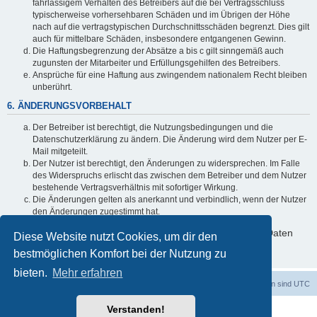
fahrlässigem Verhalten des Betreibers auf die bei Vertragsschluss
typischerweise vorhersehbaren Schäden und im Übrigen der Höhe
nach auf die vertragstypischen Durchschnittsschäden begrenzt. Dies gilt
auch für mittelbare Schäden, insbesondere entgangenen Gewinn.
Die Haftungsbegrenzung der Absätze a bis c gilt sinngemäß auch
zugunsten der Mitarbeiter und Erfüllungsgehilfen des Betreibers.
Ansprüche für eine Haftung aus zwingendem nationalem Recht bleiben
unberührt.
6. ÄNDERUNGSVORBEHALT
Der Betreiber ist berechtigt, die Nutzungsbedingungen und die
Datenschutzerklärung zu ändern. Die Änderung wird dem Nutzer per E-
Mail mitgeteilt.
Der Nutzer ist berechtigt, den Änderungen zu widersprechen. Im Falle
des Widerspruchs erlischt das zwischen dem Betreiber und dem Nutzer
bestehende Vertragsverhältnis mit sofortiger Wirkung.
Die Änderungen gelten als anerkannt und verbindlich, wenn der Nutzer
den Änderungen zugestimmt hat.
Informationen über den Umgang mit deinen persönlichen Daten
Diese Website nutzt Cookies, um dir den
sind in der Datenschutzerklärung enthalten.
bestmöglichen Komfort bei der Nutzung zu
bieten.
Mehr erfahren
dadabit
Foren-Übersicht
Alle Zeiten sind
UTC
Verstanden!
Powered by
phpBB
® Forum Software © phpBB Limited