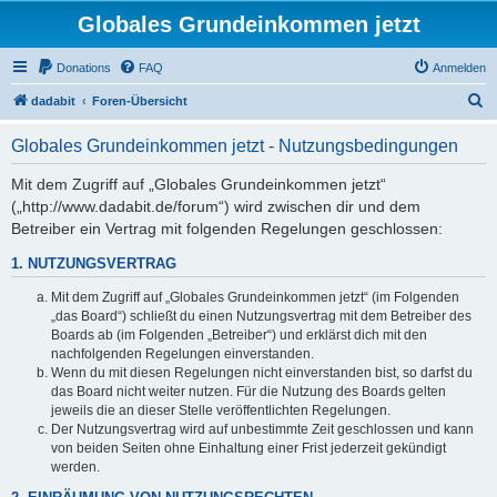
Globales Grundeinkommen jetzt
Donations
FAQ
Anmelden
S
dadabit
Foren-Übersicht
u
Globales Grundeinkommen jetzt - Nutzungsbedingungen
c
h
Mit dem Zugriff auf „Globales Grundeinkommen jetzt“
(„http://www.dadabit.de/forum“) wird zwischen dir und dem
e
Betreiber ein Vertrag mit folgenden Regelungen geschlossen:
1. NUTZUNGSVERTRAG
Mit dem Zugriff auf „Globales Grundeinkommen jetzt“ (im Folgenden
„das Board“) schließt du einen Nutzungsvertrag mit dem Betreiber des
Boards ab (im Folgenden „Betreiber“) und erklärst dich mit den
nachfolgenden Regelungen einverstanden.
Wenn du mit diesen Regelungen nicht einverstanden bist, so darfst du
das Board nicht weiter nutzen. Für die Nutzung des Boards gelten
jeweils die an dieser Stelle veröffentlichten Regelungen.
Der Nutzungsvertrag wird auf unbestimmte Zeit geschlossen und kann
von beiden Seiten ohne Einhaltung einer Frist jederzeit gekündigt
werden.