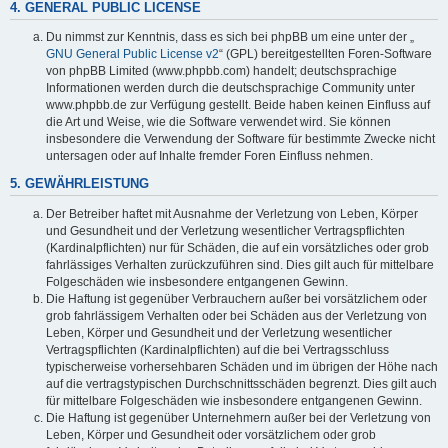
4. GENERAL PUBLIC LICENSE
Du nimmst zur Kenntnis, dass es sich bei phpBB um eine unter der „
GNU General Public License v2
“ (GPL) bereitgestellten Foren-Software
von phpBB Limited (www.phpbb.com) handelt; deutschsprachige
Informationen werden durch die deutschsprachige Community unter
www.phpbb.de zur Verfügung gestellt. Beide haben keinen Einfluss auf
die Art und Weise, wie die Software verwendet wird. Sie können
insbesondere die Verwendung der Software für bestimmte Zwecke nicht
untersagen oder auf Inhalte fremder Foren Einfluss nehmen.
5. GEWÄHRLEISTUNG
Der Betreiber haftet mit Ausnahme der Verletzung von Leben, Körper
und Gesundheit und der Verletzung wesentlicher Vertragspflichten
(Kardinalpflichten) nur für Schäden, die auf ein vorsätzliches oder grob
fahrlässiges Verhalten zurückzuführen sind. Dies gilt auch für mittelbare
Folgeschäden wie insbesondere entgangenen Gewinn.
Die Haftung ist gegenüber Verbrauchern außer bei vorsätzlichem oder
grob fahrlässigem Verhalten oder bei Schäden aus der Verletzung von
Leben, Körper und Gesundheit und der Verletzung wesentlicher
Vertragspflichten (Kardinalpflichten) auf die bei Vertragsschluss
typischerweise vorhersehbaren Schäden und im übrigen der Höhe nach
auf die vertragstypischen Durchschnittsschäden begrenzt. Dies gilt auch
für mittelbare Folgeschäden wie insbesondere entgangenen Gewinn.
Die Haftung ist gegenüber Unternehmern außer bei der Verletzung von
Leben, Körper und Gesundheit oder vorsätzlichem oder grob