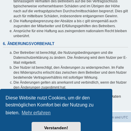
fahrlässigem Verhalten des Betreibers auf die bei Vertragsschluss
typischerweise vorhersehbaren Schäden und im Übrigen der Höhe
nach auf die vertragstypischen Durchschnittsschäden begrenzt. Dies gilt
auch für mittelbare Schäden, insbesondere entgangenen Gewinn.
Die Haftungsbegrenzung der Absätze a bis c gilt sinngemäß auch
zugunsten der Mitarbeiter und Erfüllungsgehilfen des Betreibers.
Ansprüche für eine Haftung aus zwingendem nationalem Recht bleiben
unberührt.
6. ÄNDERUNGSVORBEHALT
Der Betreiber ist berechtigt, die Nutzungsbedingungen und die
Datenschutzerklärung zu ändern. Die Änderung wird dem Nutzer per E-
Mail mitgeteilt.
Der Nutzer ist berechtigt, den Änderungen zu widersprechen. Im Falle
des Widerspruchs erlischt das zwischen dem Betreiber und dem Nutzer
bestehende Vertragsverhältnis mit sofortiger Wirkung.
Die Änderungen gelten als anerkannt und verbindlich, wenn der Nutzer
den Änderungen zugestimmt hat.
Informationen über den Umgang mit deinen persönlichen Daten
Diese Website nutzt Cookies, um dir den
sind in der Datenschutzerklärung enthalten.
bestmöglichen Komfort bei der Nutzung zu
bieten.
Mehr erfahren
dadabit
Foren-Übersicht
Alle Zeiten sind
UTC
Verstanden!
Powered by
phpBB
® Forum Software © phpBB Limited