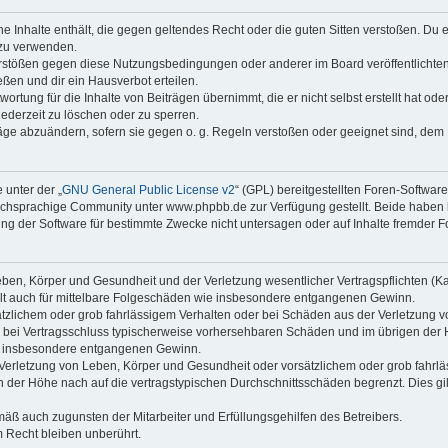
ine Inhalte enthält, die gegen geltendes Recht oder die guten Sitten verstoßen. Du 
 zu verwenden.
erstößen gegen diese Nutzungsbedingungen oder anderer im Board veröffentlichte
ßen und dir ein Hausverbot erteilen.
ortung für die Inhalte von Beiträgen übernimmt, die er nicht selbst erstellt hat od
jederzeit zu löschen oder zu sperren.
räge abzuändern, sofern sie gegen o. g. Regeln verstoßen oder geeignet sind, dem
 unter der „
GNU General Public License v2
“ (GPL) bereitgestellten Foren-Softwa
chsprachige Community unter www.phpbb.de zur Verfügung gestellt. Beide haben ke
g der Software für bestimmte Zwecke nicht untersagen oder auf Inhalte fremder F
ben, Körper und Gesundheit und der Verletzung wesentlicher Vertragspflichten (Kard
gilt auch für mittelbare Folgeschäden wie insbesondere entgangenen Gewinn.
ätzlichem oder grob fahrlässigem Verhalten oder bei Schäden aus der Verletzung 
 die bei Vertragsschluss typischerweise vorhersehbaren Schäden und im übrigen de
wie insbesondere entgangenen Gewinn.
erletzung von Leben, Körper und Gesundheit oder vorsätzlichem oder grob fahrläs
der Höhe nach auf die vertragstypischen Durchschnittsschäden begrenzt. Dies gi
mäß auch zugunsten der Mitarbeiter und Erfüllungsgehilfen des Betreibers.
 Recht bleiben unberührt.