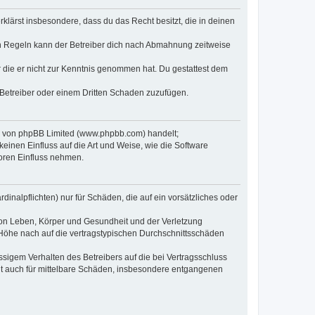
erklärst insbesondere, dass du das Recht besitzt, die in deinen
n Regeln kann der Betreiber dich nach Abmahnung zeitweise
er die er nicht zur Kenntnis genommen hat. Du gestattest dem
 Betreiber oder einem Dritten Schaden zuzufügen.
re von phpBB Limited (www.phpbb.com) handelt;
inen Einfluss auf die Art und Weise, wie die Software
oren Einfluss nehmen.
inalpflichten) nur für Schäden, die auf ein vorsätzliches oder
von Leben, Körper und Gesundheit und der Verletzung
r Höhe nach auf die vertragstypischen Durchschnittsschäden
sigem Verhalten des Betreibers auf die bei Vertragsschluss
lt auch für mittelbare Schäden, insbesondere entgangenen