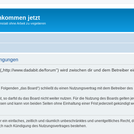
nkommen jetzt
statt ohne Arbeit zu vegetieren
ingungen
(„http://www.dadabit.de/forum“) wird zwischen dir und dem Betreiber 
 Folgenden „das Board“) schließt du einen Nutzungsvertrag mit dem Betreiber des B
 so darfst du das Board nicht weiter nutzen. Für die Nutzung des Boards gelten jew
sen und kann von beiden Seiten ohne Einhaltung einer Frist jederzeit gekündigt w
ber ein einfaches, zeitlich und räumlich unbeschränktes und unentgeltliches Recht
auch nach Kündigung des Nutzungsvertrages bestehen.