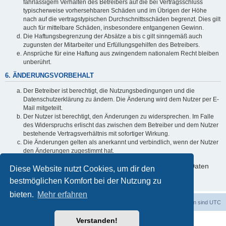
fahrlässigem Verhalten des Betreibers auf die bei Vertragsschluss
typischerweise vorhersehbaren Schäden und im Übrigen der Höhe
nach auf die vertragstypischen Durchschnittsschäden begrenzt. Dies gilt
auch für mittelbare Schäden, insbesondere entgangenen Gewinn.
Die Haftungsbegrenzung der Absätze a bis c gilt sinngemäß auch
zugunsten der Mitarbeiter und Erfüllungsgehilfen des Betreibers.
Ansprüche für eine Haftung aus zwingendem nationalem Recht bleiben
unberührt.
6. ÄNDERUNGSVORBEHALT
Der Betreiber ist berechtigt, die Nutzungsbedingungen und die
Datenschutzerklärung zu ändern. Die Änderung wird dem Nutzer per E-
Mail mitgeteilt.
Der Nutzer ist berechtigt, den Änderungen zu widersprechen. Im Falle
des Widerspruchs erlischt das zwischen dem Betreiber und dem Nutzer
bestehende Vertragsverhältnis mit sofortiger Wirkung.
Die Änderungen gelten als anerkannt und verbindlich, wenn der Nutzer
den Änderungen zugestimmt hat.
Informationen über den Umgang mit deinen persönlichen Daten
Diese Website nutzt Cookies, um dir den
sind in der Datenschutzerklärung enthalten.
bestmöglichen Komfort bei der Nutzung zu
bieten.
Mehr erfahren
dadabit
Foren-Übersicht
Alle Zeiten sind
UTC
Verstanden!
Powered by
phpBB
® Forum Software © phpBB Limited