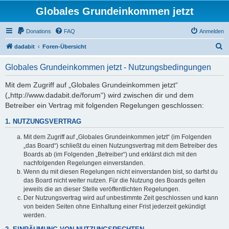
Globales Grundeinkommen jetzt
Donations
FAQ
Anmelden
S
dadabit
Foren-Übersicht
u
Globales Grundeinkommen jetzt - Nutzungsbedingungen
c
h
Mit dem Zugriff auf „Globales Grundeinkommen jetzt“
(„http://www.dadabit.de/forum“) wird zwischen dir und dem
e
Betreiber ein Vertrag mit folgenden Regelungen geschlossen:
1. NUTZUNGSVERTRAG
Mit dem Zugriff auf „Globales Grundeinkommen jetzt“ (im Folgenden
„das Board“) schließt du einen Nutzungsvertrag mit dem Betreiber des
Boards ab (im Folgenden „Betreiber“) und erklärst dich mit den
nachfolgenden Regelungen einverstanden.
Wenn du mit diesen Regelungen nicht einverstanden bist, so darfst du
das Board nicht weiter nutzen. Für die Nutzung des Boards gelten
jeweils die an dieser Stelle veröffentlichten Regelungen.
Der Nutzungsvertrag wird auf unbestimmte Zeit geschlossen und kann
von beiden Seiten ohne Einhaltung einer Frist jederzeit gekündigt
werden.