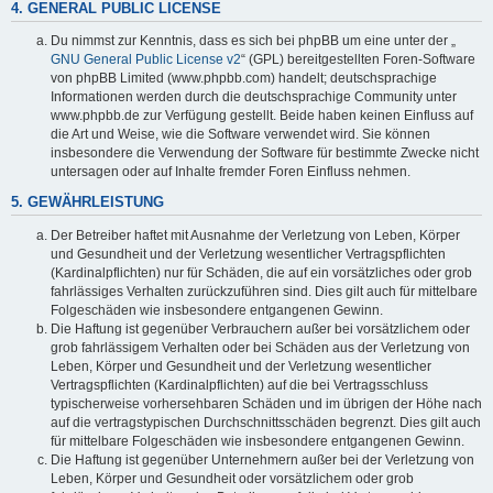
4. GENERAL PUBLIC LICENSE
Du nimmst zur Kenntnis, dass es sich bei phpBB um eine unter der „
GNU General Public License v2
“ (GPL) bereitgestellten Foren-Software
von phpBB Limited (www.phpbb.com) handelt; deutschsprachige
Informationen werden durch die deutschsprachige Community unter
www.phpbb.de zur Verfügung gestellt. Beide haben keinen Einfluss auf
die Art und Weise, wie die Software verwendet wird. Sie können
insbesondere die Verwendung der Software für bestimmte Zwecke nicht
untersagen oder auf Inhalte fremder Foren Einfluss nehmen.
5. GEWÄHRLEISTUNG
Der Betreiber haftet mit Ausnahme der Verletzung von Leben, Körper
und Gesundheit und der Verletzung wesentlicher Vertragspflichten
(Kardinalpflichten) nur für Schäden, die auf ein vorsätzliches oder grob
fahrlässiges Verhalten zurückzuführen sind. Dies gilt auch für mittelbare
Folgeschäden wie insbesondere entgangenen Gewinn.
Die Haftung ist gegenüber Verbrauchern außer bei vorsätzlichem oder
grob fahrlässigem Verhalten oder bei Schäden aus der Verletzung von
Leben, Körper und Gesundheit und der Verletzung wesentlicher
Vertragspflichten (Kardinalpflichten) auf die bei Vertragsschluss
typischerweise vorhersehbaren Schäden und im übrigen der Höhe nach
auf die vertragstypischen Durchschnittsschäden begrenzt. Dies gilt auch
für mittelbare Folgeschäden wie insbesondere entgangenen Gewinn.
Die Haftung ist gegenüber Unternehmern außer bei der Verletzung von
Leben, Körper und Gesundheit oder vorsätzlichem oder grob