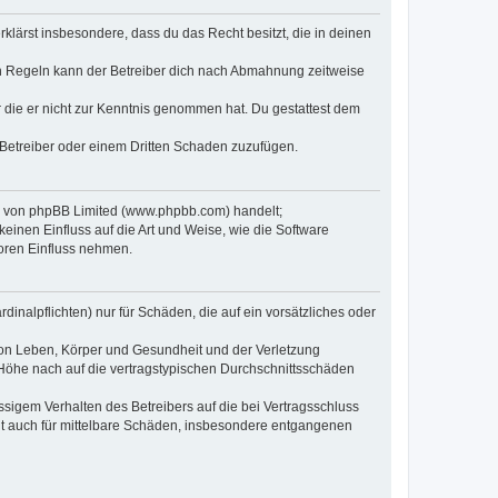
erklärst insbesondere, dass du das Recht besitzt, die in deinen
n Regeln kann der Betreiber dich nach Abmahnung zeitweise
er die er nicht zur Kenntnis genommen hat. Du gestattest dem
 Betreiber oder einem Dritten Schaden zuzufügen.
re von phpBB Limited (www.phpbb.com) handelt;
inen Einfluss auf die Art und Weise, wie die Software
oren Einfluss nehmen.
inalpflichten) nur für Schäden, die auf ein vorsätzliches oder
von Leben, Körper und Gesundheit und der Verletzung
r Höhe nach auf die vertragstypischen Durchschnittsschäden
sigem Verhalten des Betreibers auf die bei Vertragsschluss
lt auch für mittelbare Schäden, insbesondere entgangenen