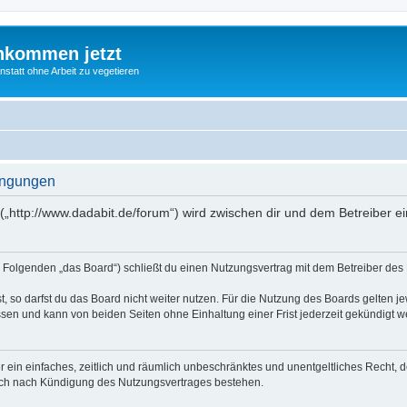
nkommen jetzt
statt ohne Arbeit zu vegetieren
ingungen
(„http://www.dadabit.de/forum“) wird zwischen dir und dem Betreiber 
 Folgenden „das Board“) schließt du einen Nutzungsvertrag mit dem Betreiber des B
 so darfst du das Board nicht weiter nutzen. Für die Nutzung des Boards gelten jew
sen und kann von beiden Seiten ohne Einhaltung einer Frist jederzeit gekündigt w
ber ein einfaches, zeitlich und räumlich unbeschränktes und unentgeltliches Recht
auch nach Kündigung des Nutzungsvertrages bestehen.