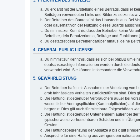
3. PFLICHTEN DES NUTZERS
Du erklärst mit der Erstellung eines Beitrags, dass er ke
Beiträgen verwendeten Links und Bilder zu setzen bzw.
Der Betreiber des Boards übt das Hausrecht aus. Bei V
oder dauerhaft von der Nutzung dieses Boards ausschlie
Du nimmst zur Kenntnis, dass der Betreiber keine Verantw
Betreiber, dein Benutzerkonto, Beiträge und Funktionen 
Du gestattest dem Betreiber darüber hinaus, deine Beit
4. GENERAL PUBLIC LICENSE
Du nimmst zur Kenntnis, dass es sich bei phpBB um eine
deutschsprachige Informationen werden durch die deuts
verwendet wird. Sie können insbesondere die Verwendun
5. GEWÄHRLEISTUNG
Der Betreiber haftet mit Ausnahme der Verletzung von Le
grob fahrlässiges Verhalten zurückzuführen sind. Dies 
Die Haftung ist gegenüber Verbrauchern außer bei vors
wesentlicher Vertragspflichten (Kardinalpflichten) auf
begrenzt. Dies gilt auch für mittelbare Folgeschäden 
Die Haftung ist gegenüber Unternehmern außer bei der V
typischerweise vorhersehbaren Schäden und im Übrigen 
Gewinn.
Die Haftungsbegrenzung der Absätze a bis c gilt sinnge
Ansprüche für eine Haftung aus zwingendem nationalem