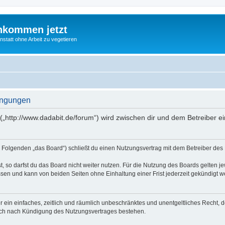
nkommen jetzt
statt ohne Arbeit zu vegetieren
ingungen
(„http://www.dadabit.de/forum“) wird zwischen dir und dem Betreiber 
 Folgenden „das Board“) schließt du einen Nutzungsvertrag mit dem Betreiber des B
 so darfst du das Board nicht weiter nutzen. Für die Nutzung des Boards gelten jew
sen und kann von beiden Seiten ohne Einhaltung einer Frist jederzeit gekündigt w
ber ein einfaches, zeitlich und räumlich unbeschränktes und unentgeltliches Recht
auch nach Kündigung des Nutzungsvertrages bestehen.