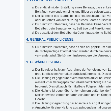
3. PFLICHTEN DES NUTZERS
Du erklärst mit der Erstellung eines Beitrags, dass er ke
Beiträgen verwendeten Links und Bilder zu setzen bzw.
Der Betreiber des Boards übt das Hausrecht aus. Bei V
oder dauerhaft von der Nutzung dieses Boards ausschlie
Du nimmst zur Kenntnis, dass der Betreiber keine Verantw
Betreiber, dein Benutzerkonto, Beiträge und Funktionen 
Du gestattest dem Betreiber darüber hinaus, deine Beit
4. GENERAL PUBLIC LICENSE
Du nimmst zur Kenntnis, dass es sich bei phpBB um eine
deutschsprachige Informationen werden durch die deuts
verwendet wird. Sie können insbesondere die Verwendun
5. GEWÄHRLEISTUNG
Der Betreiber haftet mit Ausnahme der Verletzung von Le
grob fahrlässiges Verhalten zurückzuführen sind. Dies 
Die Haftung ist gegenüber Verbrauchern außer bei vors
wesentlicher Vertragspflichten (Kardinalpflichten) auf
begrenzt. Dies gilt auch für mittelbare Folgeschäden 
Die Haftung ist gegenüber Unternehmern außer bei der V
typischerweise vorhersehbaren Schäden und im Übrigen 
Gewinn.
Die Haftungsbegrenzung der Absätze a bis c gilt sinnge
Ansprüche für eine Haftung aus zwingendem nationalem