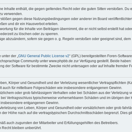
ine Inhalte enthält, die gegen geltendes Recht oder die guten Sitten verstoßen. Du 
 zu verwenden.
erstößen gegen diese Nutzungsbedingungen oder anderer im Board veröffentlichte
ßen und dir ein Hausverbot erteilen.
ortung für die Inhalte von Beiträgen übernimmt, die er nicht selbst erstellt hat od
jederzeit zu löschen oder zu sperren.
räge abzuändern, sofern sie gegen o. g. Regeln verstoßen oder geeignet sind, dem
 unter der „
GNU General Public License v2
“ (GPL) bereitgestellten Foren-Softwa
chsprachige Community unter www.phpbb.de zur Verfügung gestellt. Beide haben ke
g der Software für bestimmte Zwecke nicht untersagen oder auf Inhalte fremder F
ben, Körper und Gesundheit und der Verletzung wesentlicher Vertragspflichten (Kard
gilt auch für mittelbare Folgeschäden wie insbesondere entgangenen Gewinn.
ätzlichem oder grob fahrlässigem Verhalten oder bei Schäden aus der Verletzung 
 die bei Vertragsschluss typischerweise vorhersehbaren Schäden und im übrigen de
wie insbesondere entgangenen Gewinn.
erletzung von Leben, Körper und Gesundheit oder vorsätzlichem oder grob fahrläs
der Höhe nach auf die vertragstypischen Durchschnittsschäden begrenzt. Dies gi
mäß auch zugunsten der Mitarbeiter und Erfüllungsgehilfen des Betreibers.
 Recht bleiben unberührt.