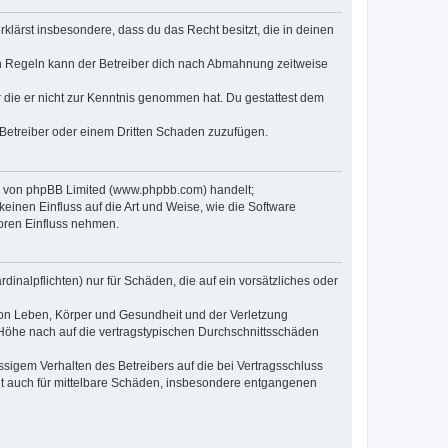
erklärst insbesondere, dass du das Recht besitzt, die in deinen
n Regeln kann der Betreiber dich nach Abmahnung zeitweise
er die er nicht zur Kenntnis genommen hat. Du gestattest dem
 Betreiber oder einem Dritten Schaden zuzufügen.
re von phpBB Limited (www.phpbb.com) handelt;
inen Einfluss auf die Art und Weise, wie die Software
oren Einfluss nehmen.
inalpflichten) nur für Schäden, die auf ein vorsätzliches oder
von Leben, Körper und Gesundheit und der Verletzung
r Höhe nach auf die vertragstypischen Durchschnittsschäden
sigem Verhalten des Betreibers auf die bei Vertragsschluss
lt auch für mittelbare Schäden, insbesondere entgangenen