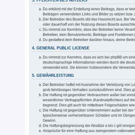
3. PFLICHTEN DES NUTZERS
Du erklärst mit der Erstellung eines Beitrags, dass er ke
Beiträgen verwendeten Links und Bilder zu setzen bzw.
Der Betreiber des Boards übt das Hausrecht aus. Bei V
oder dauerhaft von der Nutzung dieses Boards ausschlie
Du nimmst zur Kenntnis, dass der Betreiber keine Verantw
Betreiber, dein Benutzerkonto, Beiträge und Funktionen 
Du gestattest dem Betreiber darüber hinaus, deine Beit
4. GENERAL PUBLIC LICENSE
Du nimmst zur Kenntnis, dass es sich bei phpBB um eine
deutschsprachige Informationen werden durch die deuts
verwendet wird. Sie können insbesondere die Verwendun
5. GEWÄHRLEISTUNG
Der Betreiber haftet mit Ausnahme der Verletzung von Le
grob fahrlässiges Verhalten zurückzuführen sind. Dies 
Die Haftung ist gegenüber Verbrauchern außer bei vors
wesentlicher Vertragspflichten (Kardinalpflichten) auf
begrenzt. Dies gilt auch für mittelbare Folgeschäden 
Die Haftung ist gegenüber Unternehmern außer bei der V
typischerweise vorhersehbaren Schäden und im Übrigen 
Gewinn.
Die Haftungsbegrenzung der Absätze a bis c gilt sinnge
Ansprüche für eine Haftung aus zwingendem nationalem