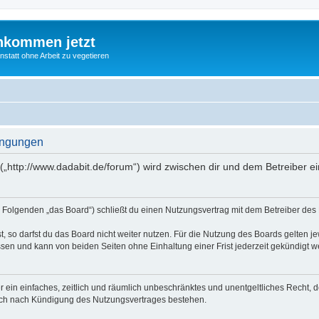
nkommen jetzt
statt ohne Arbeit zu vegetieren
ingungen
(„http://www.dadabit.de/forum“) wird zwischen dir und dem Betreiber 
 Folgenden „das Board“) schließt du einen Nutzungsvertrag mit dem Betreiber des B
 so darfst du das Board nicht weiter nutzen. Für die Nutzung des Boards gelten jew
sen und kann von beiden Seiten ohne Einhaltung einer Frist jederzeit gekündigt w
ber ein einfaches, zeitlich und räumlich unbeschränktes und unentgeltliches Recht
auch nach Kündigung des Nutzungsvertrages bestehen.