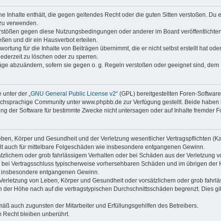
ine Inhalte enthält, die gegen geltendes Recht oder die guten Sitten verstoßen. Du 
 zu verwenden.
erstößen gegen diese Nutzungsbedingungen oder anderer im Board veröffentlichte
ßen und dir ein Hausverbot erteilen.
ortung für die Inhalte von Beiträgen übernimmt, die er nicht selbst erstellt hat od
jederzeit zu löschen oder zu sperren.
räge abzuändern, sofern sie gegen o. g. Regeln verstoßen oder geeignet sind, dem
 unter der „
GNU General Public License v2
“ (GPL) bereitgestellten Foren-Softwa
chsprachige Community unter www.phpbb.de zur Verfügung gestellt. Beide haben ke
g der Software für bestimmte Zwecke nicht untersagen oder auf Inhalte fremder F
ben, Körper und Gesundheit und der Verletzung wesentlicher Vertragspflichten (Kard
gilt auch für mittelbare Folgeschäden wie insbesondere entgangenen Gewinn.
ätzlichem oder grob fahrlässigem Verhalten oder bei Schäden aus der Verletzung 
 die bei Vertragsschluss typischerweise vorhersehbaren Schäden und im übrigen de
wie insbesondere entgangenen Gewinn.
erletzung von Leben, Körper und Gesundheit oder vorsätzlichem oder grob fahrläs
der Höhe nach auf die vertragstypischen Durchschnittsschäden begrenzt. Dies gi
mäß auch zugunsten der Mitarbeiter und Erfüllungsgehilfen des Betreibers.
 Recht bleiben unberührt.