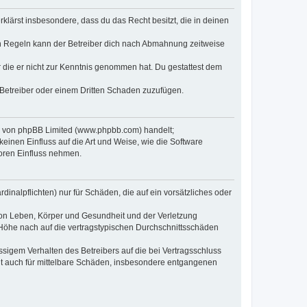
erklärst insbesondere, dass du das Recht besitzt, die in deinen
n Regeln kann der Betreiber dich nach Abmahnung zeitweise
er die er nicht zur Kenntnis genommen hat. Du gestattest dem
 Betreiber oder einem Dritten Schaden zuzufügen.
re von phpBB Limited (www.phpbb.com) handelt;
inen Einfluss auf die Art und Weise, wie die Software
oren Einfluss nehmen.
inalpflichten) nur für Schäden, die auf ein vorsätzliches oder
von Leben, Körper und Gesundheit und der Verletzung
r Höhe nach auf die vertragstypischen Durchschnittsschäden
sigem Verhalten des Betreibers auf die bei Vertragsschluss
lt auch für mittelbare Schäden, insbesondere entgangenen