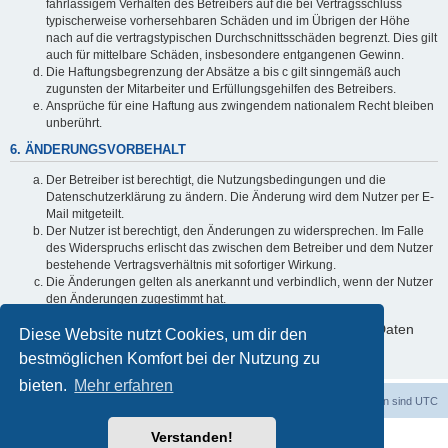
fahrlässigem Verhalten des Betreibers auf die bei Vertragsschluss
typischerweise vorhersehbaren Schäden und im Übrigen der Höhe
nach auf die vertragstypischen Durchschnittsschäden begrenzt. Dies gilt
auch für mittelbare Schäden, insbesondere entgangenen Gewinn.
Die Haftungsbegrenzung der Absätze a bis c gilt sinngemäß auch
zugunsten der Mitarbeiter und Erfüllungsgehilfen des Betreibers.
Ansprüche für eine Haftung aus zwingendem nationalem Recht bleiben
unberührt.
6. ÄNDERUNGSVORBEHALT
Der Betreiber ist berechtigt, die Nutzungsbedingungen und die
Datenschutzerklärung zu ändern. Die Änderung wird dem Nutzer per E-
Mail mitgeteilt.
Der Nutzer ist berechtigt, den Änderungen zu widersprechen. Im Falle
des Widerspruchs erlischt das zwischen dem Betreiber und dem Nutzer
bestehende Vertragsverhältnis mit sofortiger Wirkung.
Die Änderungen gelten als anerkannt und verbindlich, wenn der Nutzer
den Änderungen zugestimmt hat.
Informationen über den Umgang mit deinen persönlichen Daten
Diese Website nutzt Cookies, um dir den
sind in der Datenschutzerklärung enthalten.
bestmöglichen Komfort bei der Nutzung zu
bieten.
Mehr erfahren
dadabit
Foren-Übersicht
Alle Zeiten sind
UTC
Verstanden!
Powered by
phpBB
® Forum Software © phpBB Limited