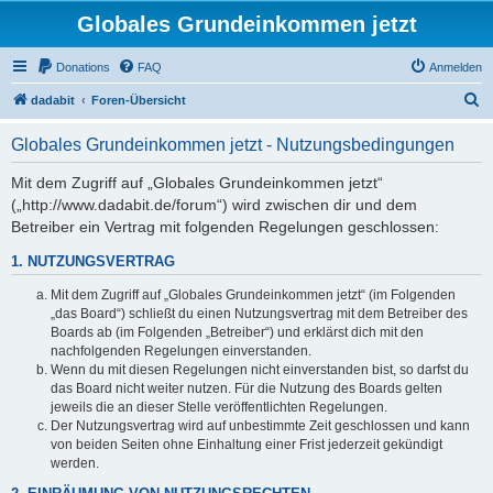
Globales Grundeinkommen jetzt
Donations
FAQ
Anmelden
S
dadabit
Foren-Übersicht
u
Globales Grundeinkommen jetzt - Nutzungsbedingungen
c
h
Mit dem Zugriff auf „Globales Grundeinkommen jetzt“
(„http://www.dadabit.de/forum“) wird zwischen dir und dem
e
Betreiber ein Vertrag mit folgenden Regelungen geschlossen:
1. NUTZUNGSVERTRAG
Mit dem Zugriff auf „Globales Grundeinkommen jetzt“ (im Folgenden
„das Board“) schließt du einen Nutzungsvertrag mit dem Betreiber des
Boards ab (im Folgenden „Betreiber“) und erklärst dich mit den
nachfolgenden Regelungen einverstanden.
Wenn du mit diesen Regelungen nicht einverstanden bist, so darfst du
das Board nicht weiter nutzen. Für die Nutzung des Boards gelten
jeweils die an dieser Stelle veröffentlichten Regelungen.
Der Nutzungsvertrag wird auf unbestimmte Zeit geschlossen und kann
von beiden Seiten ohne Einhaltung einer Frist jederzeit gekündigt
werden.