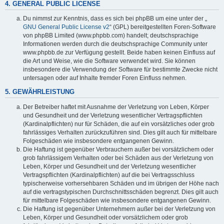
4. GENERAL PUBLIC LICENSE
Du nimmst zur Kenntnis, dass es sich bei phpBB um eine unter der „
GNU General Public License v2
“ (GPL) bereitgestellten Foren-Software
von phpBB Limited (www.phpbb.com) handelt; deutschsprachige
Informationen werden durch die deutschsprachige Community unter
www.phpbb.de zur Verfügung gestellt. Beide haben keinen Einfluss auf
die Art und Weise, wie die Software verwendet wird. Sie können
insbesondere die Verwendung der Software für bestimmte Zwecke nicht
untersagen oder auf Inhalte fremder Foren Einfluss nehmen.
5. GEWÄHRLEISTUNG
Der Betreiber haftet mit Ausnahme der Verletzung von Leben, Körper
und Gesundheit und der Verletzung wesentlicher Vertragspflichten
(Kardinalpflichten) nur für Schäden, die auf ein vorsätzliches oder grob
fahrlässiges Verhalten zurückzuführen sind. Dies gilt auch für mittelbare
Folgeschäden wie insbesondere entgangenen Gewinn.
Die Haftung ist gegenüber Verbrauchern außer bei vorsätzlichem oder
grob fahrlässigem Verhalten oder bei Schäden aus der Verletzung von
Leben, Körper und Gesundheit und der Verletzung wesentlicher
Vertragspflichten (Kardinalpflichten) auf die bei Vertragsschluss
typischerweise vorhersehbaren Schäden und im übrigen der Höhe nach
auf die vertragstypischen Durchschnittsschäden begrenzt. Dies gilt auch
für mittelbare Folgeschäden wie insbesondere entgangenen Gewinn.
Die Haftung ist gegenüber Unternehmern außer bei der Verletzung von
Leben, Körper und Gesundheit oder vorsätzlichem oder grob