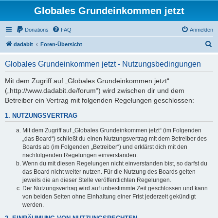
Globales Grundeinkommen jetzt
Donations
FAQ
Anmelden
S
dadabit
Foren-Übersicht
u
Globales Grundeinkommen jetzt - Nutzungsbedingungen
c
h
Mit dem Zugriff auf „Globales Grundeinkommen jetzt“
(„http://www.dadabit.de/forum“) wird zwischen dir und dem
e
Betreiber ein Vertrag mit folgenden Regelungen geschlossen:
1. NUTZUNGSVERTRAG
Mit dem Zugriff auf „Globales Grundeinkommen jetzt“ (im Folgenden
„das Board“) schließt du einen Nutzungsvertrag mit dem Betreiber des
Boards ab (im Folgenden „Betreiber“) und erklärst dich mit den
nachfolgenden Regelungen einverstanden.
Wenn du mit diesen Regelungen nicht einverstanden bist, so darfst du
das Board nicht weiter nutzen. Für die Nutzung des Boards gelten
jeweils die an dieser Stelle veröffentlichten Regelungen.
Der Nutzungsvertrag wird auf unbestimmte Zeit geschlossen und kann
von beiden Seiten ohne Einhaltung einer Frist jederzeit gekündigt
werden.