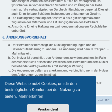
fahrlässigem Verhalten des Betreibers auf die bei Vertragsschluss
typischerweise vorhersehbaren Schäden und im Übrigen der Höhe
nach auf die vertragstypischen Durchschnittsschäden begrenzt. Dies gilt
auch für mittelbare Schäden, insbesondere entgangenen Gewinn.
Die Haftungsbegrenzung der Absätze a bis c gilt sinngemäß auch
zugunsten der Mitarbeiter und Erfüllungsgehilfen des Betreibers.
Ansprüche für eine Haftung aus zwingendem nationalem Recht bleiben
unberührt.
6. ÄNDERUNGSVORBEHALT
Der Betreiber ist berechtigt, die Nutzungsbedingungen und die
Datenschutzerklärung zu ändern. Die Änderung wird dem Nutzer per E-
Mail mitgeteilt.
Der Nutzer ist berechtigt, den Änderungen zu widersprechen. Im Falle
des Widerspruchs erlischt das zwischen dem Betreiber und dem Nutzer
bestehende Vertragsverhältnis mit sofortiger Wirkung.
Die Änderungen gelten als anerkannt und verbindlich, wenn der Nutzer
den Änderungen zugestimmt hat.
Informationen über den Umgang mit deinen persönlichen Daten
Diese Website nutzt Cookies, um dir den
sind in der Datenschutzerklärung enthalten.
bestmöglichen Komfort bei der Nutzung zu
bieten.
Mehr erfahren
dadabit
Foren-Übersicht
Alle Zeiten sind
UTC
Verstanden!
Powered by
phpBB
® Forum Software © phpBB Limited