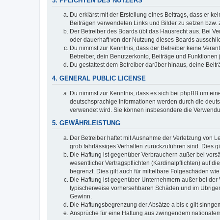
3. PFLICHTEN DES NUTZERS
Du erklärst mit der Erstellung eines Beitrags, dass er ke
Beiträgen verwendeten Links und Bilder zu setzen bzw.
Der Betreiber des Boards übt das Hausrecht aus. Bei V
oder dauerhaft von der Nutzung dieses Boards ausschlie
Du nimmst zur Kenntnis, dass der Betreiber keine Verantw
Betreiber, dein Benutzerkonto, Beiträge und Funktionen 
Du gestattest dem Betreiber darüber hinaus, deine Beit
4. GENERAL PUBLIC LICENSE
Du nimmst zur Kenntnis, dass es sich bei phpBB um eine
deutschsprachige Informationen werden durch die deuts
verwendet wird. Sie können insbesondere die Verwendun
5. GEWÄHRLEISTUNG
Der Betreiber haftet mit Ausnahme der Verletzung von Le
grob fahrlässiges Verhalten zurückzuführen sind. Dies 
Die Haftung ist gegenüber Verbrauchern außer bei vors
wesentlicher Vertragspflichten (Kardinalpflichten) auf
begrenzt. Dies gilt auch für mittelbare Folgeschäden 
Die Haftung ist gegenüber Unternehmern außer bei der V
typischerweise vorhersehbaren Schäden und im Übrigen 
Gewinn.
Die Haftungsbegrenzung der Absätze a bis c gilt sinnge
Ansprüche für eine Haftung aus zwingendem nationalem