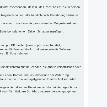
erklärst insbesondere, dass du das Recht besitzt, die in deinen
n Regeln kann der Betreiber dich nach Abmahnung zeitweise
er die er nicht zur Kenntnis genommen hat. Du gestattest dem
 Betreiber oder einem Dritten Schaden zuzufügen.
re von phpBB Limited (www.phpbb.com) handelt;
inen Einfluss auf die Art und Weise, wie die Software
oren Einfluss nehmen.
inalpflichten) nur für Schäden, die auf ein vorsätzliches oder
von Leben, Körper und Gesundheit und der Verletzung
r Höhe nach auf die vertragstypischen Durchschnittsschäden
sigem Verhalten des Betreibers auf die bei Vertragsschluss
lt auch für mittelbare Schäden, insbesondere entgangenen