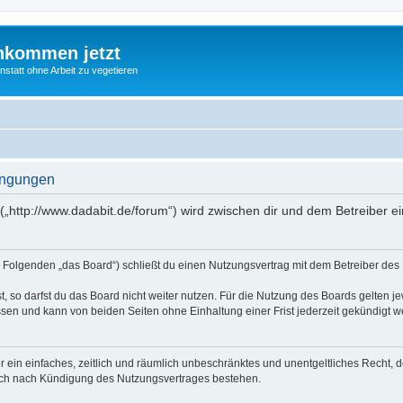
nkommen jetzt
statt ohne Arbeit zu vegetieren
ingungen
(„http://www.dadabit.de/forum“) wird zwischen dir und dem Betreiber 
 Folgenden „das Board“) schließt du einen Nutzungsvertrag mit dem Betreiber des B
 so darfst du das Board nicht weiter nutzen. Für die Nutzung des Boards gelten jew
sen und kann von beiden Seiten ohne Einhaltung einer Frist jederzeit gekündigt w
ber ein einfaches, zeitlich und räumlich unbeschränktes und unentgeltliches Recht
auch nach Kündigung des Nutzungsvertrages bestehen.