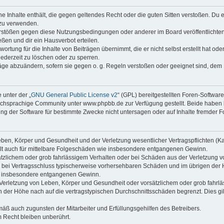
ine Inhalte enthält, die gegen geltendes Recht oder die guten Sitten verstoßen. Du 
 zu verwenden.
erstößen gegen diese Nutzungsbedingungen oder anderer im Board veröffentlichte
ßen und dir ein Hausverbot erteilen.
ortung für die Inhalte von Beiträgen übernimmt, die er nicht selbst erstellt hat od
jederzeit zu löschen oder zu sperren.
räge abzuändern, sofern sie gegen o. g. Regeln verstoßen oder geeignet sind, dem
 unter der „
GNU General Public License v2
“ (GPL) bereitgestellten Foren-Softwa
chsprachige Community unter www.phpbb.de zur Verfügung gestellt. Beide haben ke
g der Software für bestimmte Zwecke nicht untersagen oder auf Inhalte fremder F
ben, Körper und Gesundheit und der Verletzung wesentlicher Vertragspflichten (Kard
gilt auch für mittelbare Folgeschäden wie insbesondere entgangenen Gewinn.
ätzlichem oder grob fahrlässigem Verhalten oder bei Schäden aus der Verletzung 
 die bei Vertragsschluss typischerweise vorhersehbaren Schäden und im übrigen de
wie insbesondere entgangenen Gewinn.
erletzung von Leben, Körper und Gesundheit oder vorsätzlichem oder grob fahrläs
der Höhe nach auf die vertragstypischen Durchschnittsschäden begrenzt. Dies gi
mäß auch zugunsten der Mitarbeiter und Erfüllungsgehilfen des Betreibers.
 Recht bleiben unberührt.