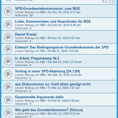
1
2
SPD-Grundwertekommission: zum BGE
Letzter Beitrag von
KlBi
«
So Dez 26, 2010 3:17 pm
Antworten:
12
Linke, Kommunisten und Anarchisten für BGE
Letzter Beitrag von
KlBi
«
Do Dez 02, 2010 9:45 pm
Antworten:
4
Daniel Kreutz
Letzter Beitrag von
KlBi
«
Mi Nov 24, 2010 4:57 am
Antworten:
1
Entwurf: Das Bedingungslose Grundeinkommen der SPD
Letzter Beitrag von
KlBi
«
Di Mai 11, 2010 2:34 pm
In Arbeit: Flegelskamp Nr.2
Letzter Beitrag von
KlBi
«
Mo Mai 03, 2010 12:29 pm
Antworten:
3
Vortrag in einer SPD-Abteilung (24.3.09)
Letzter Beitrag von
KlBi
«
Mo Mär 15, 2010 11:33 am
Antworten:
2
aus Diskussionen zu: Geld allein genügt nicht
Letzter Beitrag von
KlBi
«
Fr Mär 13, 2009 1:57 am
Antworten:
1
Gesammelte Argumente dafür
Letzter Beitrag von
KlBi
«
Di Feb 03, 2009 5:08 pm
Antworten:
3
Wie geht das Grundeinkommen? (Skizze)
Letzter Beitrag von
KlBi
«
Mo Okt 13, 2008 9:22 pm
Antworten:
4