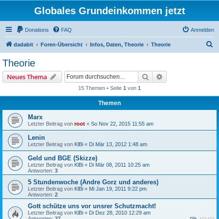
Globales Grundeinkommen jetzt
Donations
FAQ
Anmelden
S
dadabit
Foren-Übersicht
Infos, Daten, Theorie
Theorie
u
Theorie
c
Suche
Erweiterte Suche
Neues Thema
h
15 Themen • Seite
1
von
1
e
Themen
Marx
Letzter Beitrag von
root
«
So Nov 22, 2015 11:55 am
Lenin
Letzter Beitrag von
KlBi
«
Di Mär 13, 2012 1:48 am
Geld und BGE (Skizze)
Letzter Beitrag von
KlBi
«
Di Mär 08, 2011 10:25 am
Antworten:
3
5 Stundenwoche (Andre Gorz und anderes)
Letzter Beitrag von
KlBi
«
Mi Jan 19, 2011 9:22 pm
Antworten:
2
Gott schütze uns vor unsrer Schutzmacht!
Letzter Beitrag von
KlBi
«
Di Dez 28, 2010 12:29 am
Antworten:
27