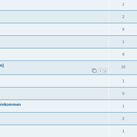
2
2
6
1
9
n)
16
1
2
1
0
ndeinkommen
1
2
1