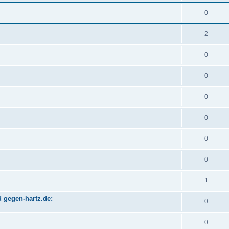
0
2
0
0
0
0
0
0
1
 gegen-hartz.de:
0
0