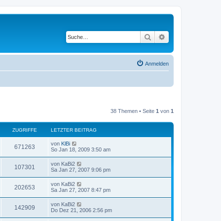
Suche
Erweiterte Suche
Anmelden
38 Themen • Seite
1
von
1
ZUGRIFFE
LETZTER BEITRAG
von
KlBi
671263
So Jan 18, 2009 3:50 am
von
KaBi2
107301
Sa Jan 27, 2007 9:06 pm
von
KaBi2
202653
Sa Jan 27, 2007 8:47 pm
von
KaBi2
142909
Do Dez 21, 2006 2:56 pm