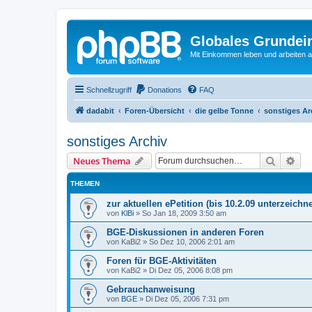
Globales Grundei
Mit Einkommen leben und arbeiten an
Schnellzugriff
Donations
FAQ
dadabit
Foren-Übersicht
die gelbe Tonne
sonstiges Ar
sonstiges Archiv
Suche
Erw
Neues Thema
THEMEN
zur aktuellen ePetition (bis 10.2.09 unterzeichn
von
KlBi
»
So Jan 18, 2009 3:50 am
BGE-Diskussionen in anderen Foren
von
KaBi2
»
So Dez 10, 2006 2:01 am
Foren für BGE-Aktivitäten
von
KaBi2
»
Di Dez 05, 2006 8:08 pm
Gebrauchanweisung
von
BGE
»
Di Dez 05, 2006 7:31 pm