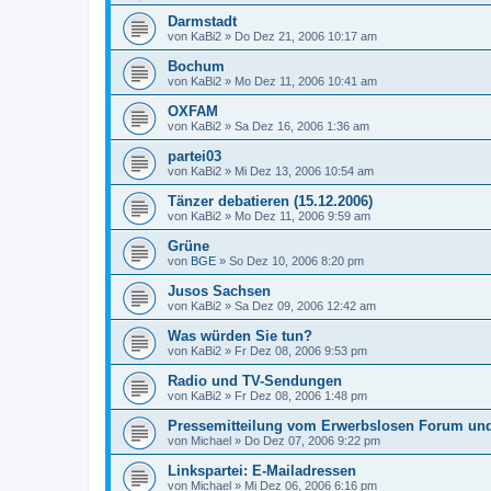
Darmstadt
von
KaBi2
»
Do Dez 21, 2006 10:17 am
Bochum
von
KaBi2
»
Mo Dez 11, 2006 10:41 am
OXFAM
von
KaBi2
»
Sa Dez 16, 2006 1:36 am
partei03
von
KaBi2
»
Mi Dez 13, 2006 10:54 am
Tänzer debatieren (15.12.2006)
von
KaBi2
»
Mo Dez 11, 2006 9:59 am
Grüne
von
BGE
»
So Dez 10, 2006 8:20 pm
Jusos Sachsen
von
KaBi2
»
Sa Dez 09, 2006 12:42 am
Was würden Sie tun?
von
KaBi2
»
Fr Dez 08, 2006 9:53 pm
Radio und TV-Sendungen
von
KaBi2
»
Fr Dez 08, 2006 1:48 pm
Pressemitteilung vom Erwerbslosen Forum und
von
Michael
»
Do Dez 07, 2006 9:22 pm
Linkspartei: E-Mailadressen
von
Michael
»
Mi Dez 06, 2006 6:16 pm