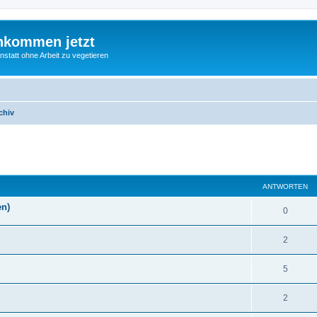
nkommen jetzt
statt ohne Arbeit zu vegetieren
chiv
eiterte Suche
ANTWORTEN
en)
0
2
5
2