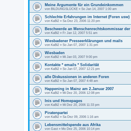
Meine Argumente für ein Grundeinkommen
von
BILDUNGSLÜCKE
»
So Jan 14, 2007 1:00 am
Schlechte Erfahrungen im Internet (Foren usw)
von
KaBi2
»
Sa Dez 23, 2006 11:20 pm
Beschwerde an Menschenrechtskommissar der
von
KaBi2
»
Fr Jan 12, 2007 5:51 am
Wiesbadener Presseerklärungen und mails
von
KaBi2
»
So Jan 07, 2007 1:31 pm
Wiesbaden
von
KaBi2
»
Mi Jan 03, 2007 9:00 pm
Kontakte * emails * Solidarität
von
KaBi2
»
So Jan 07, 2007 12:21 pm
alle Diskussionen in anderen Foren
von
KaBi2
»
So Jan 07, 2007 4:48 am
Happening in Mainz am 2.Januar 2007
von
KaBi2
»
Mi Dez 20, 2006 12:08 pm
Inis und Homepages
von
KaBi2
»
Mi Dez 20, 2006 11:33 pm
Piratenpartei
von
KaBi2
»
Sa Dez 09, 2006 1:16 am
Lebensmittelspende aus Afrika
von
Gast
»
Mo Dez 25, 2006 10:14 pm