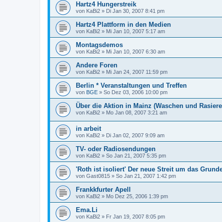
Hartz4 Hungerstreik
von
KaBi2
»
Di Jan 30, 2007 8:41 pm
Hartz4 Plattform in den Medien
von
KaBi2
»
Mi Jan 10, 2007 5:17 am
Montagsdemos
von
KaBi2
»
Mi Jan 10, 2007 6:30 am
Andere Foren
von
KaBi2
»
Mi Jan 24, 2007 11:59 pm
Berlin * Veranstaltungen und Treffen
von
BGE
»
So Dez 03, 2006 10:00 pm
Über die Aktion in Mainz (Waschen und Rasiere
von
KaBi2
»
Mo Jan 08, 2007 3:21 am
in arbeit
von
KaBi2
»
Di Jan 02, 2007 9:09 am
TV- oder Radiosendungen
von
KaBi2
»
So Jan 21, 2007 5:35 pm
'Roth ist isoliert' Der neue Streit um das Gru
von
Gast0815
»
So Jan 21, 2007 1:42 pm
Frankkfurter Apell
von
KaBi2
»
Mo Dez 25, 2006 1:39 pm
Ema.Li
von
KaBi2
»
Fr Jan 19, 2007 8:05 pm