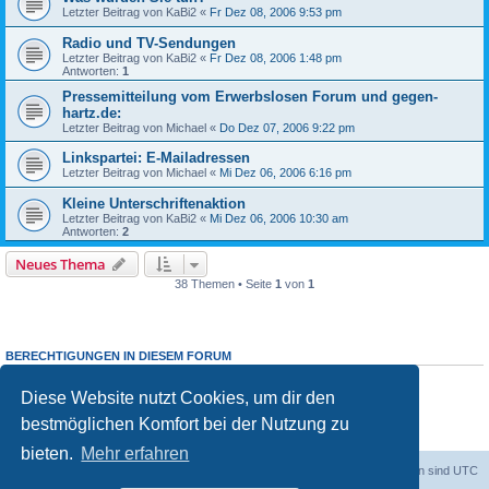
Letzter Beitrag von
KaBi2
«
Fr Dez 08, 2006 9:53 pm
Radio und TV-Sendungen
Letzter Beitrag von
KaBi2
«
Fr Dez 08, 2006 1:48 pm
Antworten:
1
Pressemitteilung vom Erwerbslosen Forum und gegen-
hartz.de:
Letzter Beitrag von
Michael
«
Do Dez 07, 2006 9:22 pm
Linkspartei: E-Mailadressen
Letzter Beitrag von
Michael
«
Mi Dez 06, 2006 6:16 pm
Kleine Unterschriftenaktion
Letzter Beitrag von
KaBi2
«
Mi Dez 06, 2006 10:30 am
Antworten:
2
Neues Thema
38 Themen • Seite
1
von
1
BERECHTIGUNGEN IN DIESEM FORUM
Du darfst
keine
neuen Themen in diesem Forum erstellen.
Du darfst
keine
Antworten zu Themen in diesem Forum erstellen.
Diese Website nutzt Cookies, um dir den
Du darfst deine Beiträge in diesem Forum
nicht
ändern.
bestmöglichen Komfort bei der Nutzung zu
Du darfst deine Beiträge in diesem Forum
nicht
löschen.
Du darfst
keine
Dateianhänge in diesem Forum erstellen.
bieten.
Mehr erfahren
dadabit
Foren-Übersicht
Alle Zeiten sind
UTC