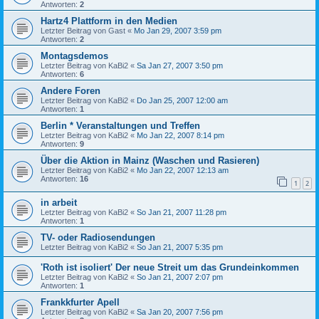
Antworten:
2
Hartz4 Plattform in den Medien
Letzter Beitrag von
Gast
«
Mo Jan 29, 2007 3:59 pm
Antworten:
2
Montagsdemos
Letzter Beitrag von
KaBi2
«
Sa Jan 27, 2007 3:50 pm
Antworten:
6
Andere Foren
Letzter Beitrag von
KaBi2
«
Do Jan 25, 2007 12:00 am
Antworten:
1
Berlin * Veranstaltungen und Treffen
Letzter Beitrag von
KaBi2
«
Mo Jan 22, 2007 8:14 pm
Antworten:
9
Über die Aktion in Mainz (Waschen und Rasieren)
Letzter Beitrag von
KaBi2
«
Mo Jan 22, 2007 12:13 am
Antworten:
16
1
2
in arbeit
Letzter Beitrag von
KaBi2
«
So Jan 21, 2007 11:28 pm
Antworten:
1
TV- oder Radiosendungen
Letzter Beitrag von
KaBi2
«
So Jan 21, 2007 5:35 pm
'Roth ist isoliert' Der neue Streit um das Grundeinkommen
Letzter Beitrag von
KaBi2
«
So Jan 21, 2007 2:07 pm
Antworten:
1
Frankkfurter Apell
Letzter Beitrag von
KaBi2
«
Sa Jan 20, 2007 7:56 pm