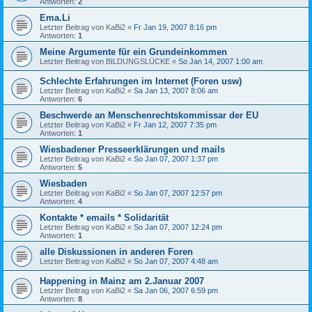
Antworten:
2
Ema.Li
Letzter Beitrag von
KaBi2
«
Fr Jan 19, 2007 8:16 pm
Antworten:
1
Meine Argumente für ein Grundeinkommen
Letzter Beitrag von
BILDUNGSLÜCKE
«
So Jan 14, 2007 1:00 am
Schlechte Erfahrungen im Internet (Foren usw)
Letzter Beitrag von
KaBi2
«
Sa Jan 13, 2007 8:06 am
Antworten:
6
Beschwerde an Menschenrechtskommissar der EU
Letzter Beitrag von
KaBi2
«
Fr Jan 12, 2007 7:35 pm
Antworten:
1
Wiesbadener Presseerklärungen und mails
Letzter Beitrag von
KaBi2
«
So Jan 07, 2007 1:37 pm
Antworten:
5
Wiesbaden
Letzter Beitrag von
KaBi2
«
So Jan 07, 2007 12:57 pm
Antworten:
4
Kontakte * emails * Solidarität
Letzter Beitrag von
KaBi2
«
So Jan 07, 2007 12:24 pm
Antworten:
1
alle Diskussionen in anderen Foren
Letzter Beitrag von
KaBi2
«
So Jan 07, 2007 4:48 am
Happening in Mainz am 2.Januar 2007
Letzter Beitrag von
KaBi2
«
Sa Jan 06, 2007 6:59 pm
Antworten:
8