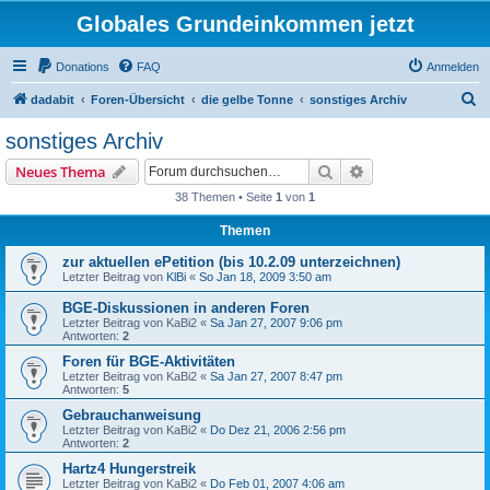
Globales Grundeinkommen jetzt
Donations
FAQ
Anmelden
S
dadabit
Foren-Übersicht
die gelbe Tonne
sonstiges Archiv
u
sonstiges Archiv
c
Suche
Erweiterte Suche
Neues Thema
h
38 Themen • Seite
1
von
1
e
Themen
zur aktuellen ePetition (bis 10.2.09 unterzeichnen)
Letzter Beitrag von
KlBi
«
So Jan 18, 2009 3:50 am
BGE-Diskussionen in anderen Foren
Letzter Beitrag von
KaBi2
«
Sa Jan 27, 2007 9:06 pm
Antworten:
2
Foren für BGE-Aktivitäten
Letzter Beitrag von
KaBi2
«
Sa Jan 27, 2007 8:47 pm
Antworten:
5
Gebrauchanweisung
Letzter Beitrag von
KaBi2
«
Do Dez 21, 2006 2:56 pm
Antworten:
2
Hartz4 Hungerstreik
Letzter Beitrag von
KaBi2
«
Do Feb 01, 2007 4:06 am