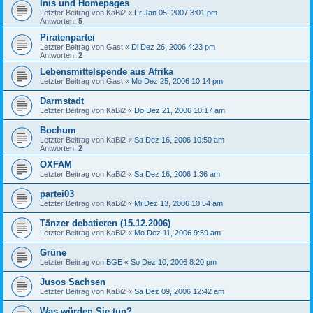
Inis und Homepages
Letzter Beitrag von
KaBi2
«
Fr Jan 05, 2007 3:01 pm
Antworten:
5
Piratenpartei
Letzter Beitrag von
Gast
«
Di Dez 26, 2006 4:23 pm
Antworten:
2
Lebensmittelspende aus Afrika
Letzter Beitrag von
Gast
«
Mo Dez 25, 2006 10:14 pm
Darmstadt
Letzter Beitrag von
KaBi2
«
Do Dez 21, 2006 10:17 am
Bochum
Letzter Beitrag von
KaBi2
«
Sa Dez 16, 2006 10:50 am
Antworten:
2
OXFAM
Letzter Beitrag von
KaBi2
«
Sa Dez 16, 2006 1:36 am
partei03
Letzter Beitrag von
KaBi2
«
Mi Dez 13, 2006 10:54 am
Tänzer debatieren (15.12.2006)
Letzter Beitrag von
KaBi2
«
Mo Dez 11, 2006 9:59 am
Grüne
Letzter Beitrag von
BGE
«
So Dez 10, 2006 8:20 pm
Jusos Sachsen
Letzter Beitrag von
KaBi2
«
Sa Dez 09, 2006 12:42 am
Was würden Sie tun?