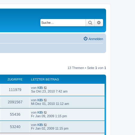
Suche
Erweiterte Suche
Anmelden
13 Themen • Seite
1
von
1
ZUGRIFFE
LETZTER BEITRAG
von
KlBi
111979
Sa Okt 23, 2010 7:42 am
von
KlBi
2091567
Mi Dez 01, 2010 11:12 am
von
KlBi
55436
Fr Jan 09, 2009 1:15 pm
von
KlBi
53240
Fr Jan 02, 2009 11:15 pm