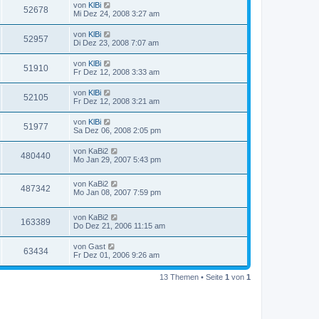
von
KlBi
52678
Mi Dez 24, 2008 3:27 am
von
KlBi
52957
Di Dez 23, 2008 7:07 am
von
KlBi
51910
Fr Dez 12, 2008 3:33 am
von
KlBi
52105
Fr Dez 12, 2008 3:21 am
von
KlBi
51977
Sa Dez 06, 2008 2:05 pm
von
KaBi2
480440
Mo Jan 29, 2007 5:43 pm
von
KaBi2
487342
Mo Jan 08, 2007 7:59 pm
von
KaBi2
163389
Do Dez 21, 2006 11:15 am
von
Gast
63434
Fr Dez 01, 2006 9:26 am
13 Themen • Seite
1
von
1