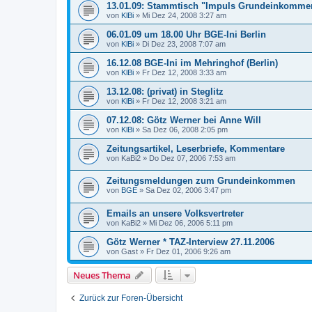
13.01.09: Stammtisch "Impuls Grundeinkomme
von
KlBi
»
Mi Dez 24, 2008 3:27 am
06.01.09 um 18.00 Uhr BGE-Ini Berlin
von
KlBi
»
Di Dez 23, 2008 7:07 am
16.12.08 BGE-Ini im Mehringhof (Berlin)
von
KlBi
»
Fr Dez 12, 2008 3:33 am
13.12.08: (privat) in Steglitz
von
KlBi
»
Fr Dez 12, 2008 3:21 am
07.12.08: Götz Werner bei Anne Will
von
KlBi
»
Sa Dez 06, 2008 2:05 pm
Zeitungsartikel, Leserbriefe, Kommentare
von
KaBi2
»
Do Dez 07, 2006 7:53 am
Zeitungsmeldungen zum Grundeinkommen
von
BGE
»
Sa Dez 02, 2006 3:47 pm
Emails an unsere Volksvertreter
von
KaBi2
»
Mi Dez 06, 2006 5:11 pm
Götz Werner * TAZ-Interview 27.11.2006
von
Gast
»
Fr Dez 01, 2006 9:26 am
Neues Thema
Zurück zur Foren-Übersicht