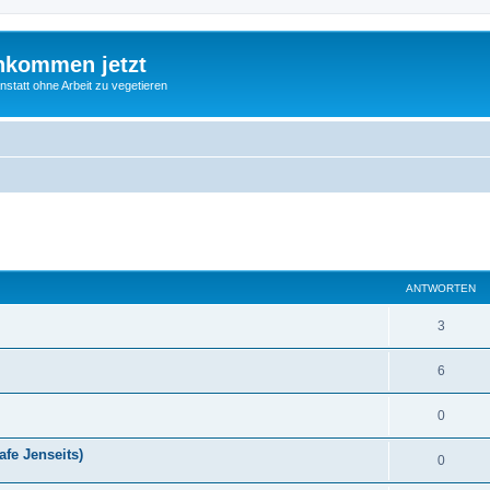
nkommen jetzt
statt ohne Arbeit zu vegetieren
eiterte Suche
ANTWORTEN
3
6
0
fe Jenseits)
0