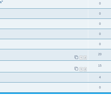
n"
0
0
0
0
0
20
1
2
15
1
2
4
0