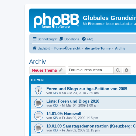
Globales Grundei
Mit Einkommen leben und arbeiten an
Schnellzugriff
Donations
FAQ
dadabit
Foren-Übersicht
die gelbe Tonne
Archiv
Archiv
Suche
Erw
Neues Thema
THEMEN
Foren und Blogs zur bge-Petition von 2009
von
KlBi
»
Sa Okt 23, 2010 7:39 am
Liste: Foren und Blogs 2010
von
KlBi
»
Mi Mär 04, 2009 1:00 am
14.01.09: Nanowall
von
KlBi
»
Fr Jan 09, 2009 1:15 pm
10.01.09 Samstagsdemonstration (Kreuzberg: Ca
von
KlBi
»
Fr Jan 02, 2009 11:15 pm