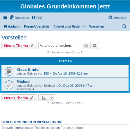
Globales Grundeinkommen jetzt
Donations
FAQ
Anmelden
S
dadabit
Foren-Übersicht
Allerlei und Reden ()
Vorstellen
u
Vorstellen
c
Suche
Erweiterte Suche
Neues Thema
h
2 Themen • Seite
1
von
1
e
Themen
Klaus Binder
Letzter Beitrag von
KlBi
«
Do Apr 16, 2009 4:17 am
Michael
Letzter Beitrag von
Michael
«
Do Dez 07, 2006 6:47 am
Antworten:
4
Neues Thema
2 Themen • Seite
1
von
1
BERECHTIGUNGEN IN DIESEM FORUM
Du darfst
keine
neuen Themen in diesem Forum erstellen.