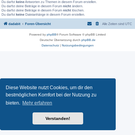
Du darfst
keine
Antworten zu Themen in diesem Forum erstellen.
Du darfst deine Beiträge in diesem Forum
nicht
ändern.
Du darfst deine Beiträge in diesem Forum
nicht
löschen.
Du darfst
keine
Dateianhänge in diesem Forum erstellen.
dadabit
Foren-Übersicht
Alle Zeiten sind
UTC
Powered by
phpBB
® Forum Software © phpBB Limited
Deutsche Übersetzung durch
phpBB.de
Datenschutz
|
Nutzungsbedingungen
Diese Website nutzt Cookies, um dir den
bestmöglichen Komfort bei der Nutzung zu
bieten.
Mehr erfahren
Verstanden!