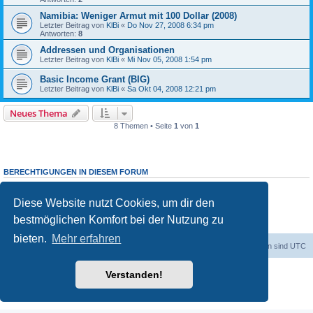
Namibia: Weniger Armut mit 100 Dollar (2008)
Letzter Beitrag von
KlBi
«
Do Nov 27, 2008 6:34 pm
Antworten:
8
Addressen und Organisationen
Letzter Beitrag von
KlBi
«
Mi Nov 05, 2008 1:54 pm
Basic Income Grant (BIG)
Letzter Beitrag von
KlBi
«
Sa Okt 04, 2008 12:21 pm
Neues Thema
8 Themen • Seite
1
von
1
BERECHTIGUNGEN IN DIESEM FORUM
Du darfst
keine
neuen Themen in diesem Forum erstellen.
Du darfst
keine
Antworten zu Themen in diesem Forum erstellen.
Diese Website nutzt Cookies, um dir den
Du darfst deine Beiträge in diesem Forum
nicht
ändern.
Du darfst deine Beiträge in diesem Forum
nicht
löschen.
bestmöglichen Komfort bei der Nutzung zu
Du darfst
keine
Dateianhänge in diesem Forum erstellen.
bieten.
Mehr erfahren
dadabit
Foren-Übersicht
Alle Zeiten sind
UTC
Powered by
phpBB
® Forum Software © phpBB Limited
Verstanden!
Deutsche Übersetzung durch
phpBB.de
Datenschutz
|
Nutzungsbedingungen