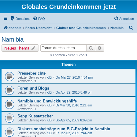
Globales Grundeinkommen jetzt
Donations
FAQ
Anmelden
S
dadabit
Foren-Übersicht
Globus und Grundeinkommen
Namibia
u
Namibia
c
Suche
Erweiterte Suche
Neues Thema
h
8 Themen • Seite
1
von
1
e
Themen
Presseberichte
Letzter Beitrag von
KlBi
«
Do Mai 27, 2010 4:34 pm
Antworten:
3
Foren und Blogs
Letzter Beitrag von
KlBi
«
Do Apr 29, 2010 8:49 pm
Namibia und Entwicklungshilfe
Letzter Beitrag von
KlBi
«
Di Mär 30, 2010 2:21 am
Antworten:
1
Sepp Kusstatscher
Letzter Beitrag von
KlBi
«
So Apr 05, 2009 6:09 pm
Diskussionsbeiträge zum BIG-Projekt in Namibia
Letzter Beitrag von
KlBi
«
Fr Jan 02, 2009 7:44 am
Antworten:
2