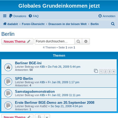
Globales Grundeinkommen jetzt
Donations
FAQ
Anmelden
S
dadabit
Foren-Übersicht
Draussen in der bösen Welt
Berlin
u
Berlin
c
Suche
Erweiterte Suche
Neues Thema
h
4 Themen • Seite
1
von
1
e
Themen
Berliner BGE-Ini
Letzter Beitrag von
KlBi
«
Do Feb 26, 2009 5:44 pm
Antworten:
50
1
2
3
4
SPD Berlin
Letzter Beitrag von
KlBi
«
Fr Jan 09, 2009 1:17 pm
Antworten:
4
Samstagsdemonstration
Letzter Beitrag von
KlBi
«
Fr Jan 02, 2009 11:11 pm
Erste Berliner BGE-Demo am 20.September 2008
Letzter Beitrag von
KaBi2
«
So Sep 21, 2008 4:04 pm
Antworten:
1
Neues Thema