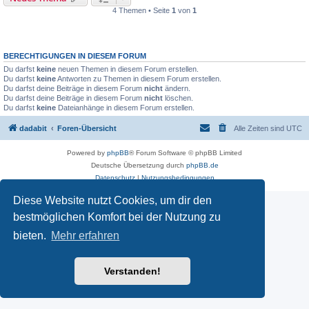
4 Themen • Seite
1
von
1
BERECHTIGUNGEN IN DIESEM FORUM
Du darfst
keine
neuen Themen in diesem Forum erstellen.
Du darfst
keine
Antworten zu Themen in diesem Forum erstellen.
Du darfst deine Beiträge in diesem Forum
nicht
ändern.
Du darfst deine Beiträge in diesem Forum
nicht
löschen.
Du darfst
keine
Dateianhänge in diesem Forum erstellen.
dadabit
Foren-Übersicht
Alle Zeiten sind
UTC
Powered by
phpBB
® Forum Software © phpBB Limited
Deutsche Übersetzung durch
phpBB.de
Datenschutz
|
Nutzungsbedingungen
Diese Website nutzt Cookies, um dir den
bestmöglichen Komfort bei der Nutzung zu
bieten.
Mehr erfahren
Verstanden!