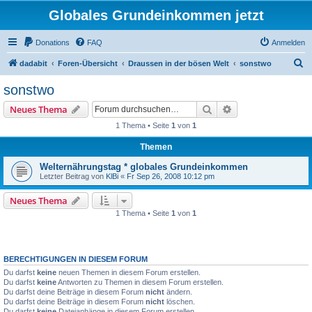
Globales Grundeinkommen jetzt
Donations
FAQ
Anmelden
S
dadabit
Foren-Übersicht
Draussen in der bösen Welt
sonstwo
u
sonstwo
c
Suche
Erweiterte Suche
Neues Thema
h
1 Thema • Seite
1
von
1
e
Themen
Welternährungstag * globales Grundeinkommen
Letzter Beitrag von
KlBi
«
Fr Sep 26, 2008 10:12 pm
Neues Thema
1 Thema • Seite
1
von
1
BERECHTIGUNGEN IN DIESEM FORUM
Du darfst
keine
neuen Themen in diesem Forum erstellen.
Du darfst
keine
Antworten zu Themen in diesem Forum erstellen.
Du darfst deine Beiträge in diesem Forum
nicht
ändern.
Du darfst deine Beiträge in diesem Forum
nicht
löschen.
Du darfst
keine
Dateianhänge in diesem Forum erstellen.