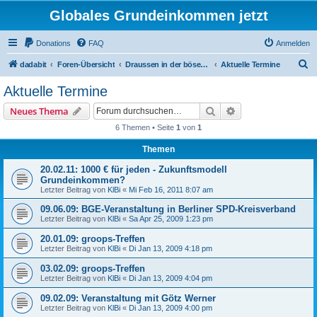
Globales Grundeinkommen jetzt
Donations
FAQ
Anmelden
S
dadabit
Foren-Übersicht
Draussen in der bösen Welt
Aktuelle Termine
u
Aktuelle Termine
c
Suche
Erweiterte Suche
Neues Thema
h
6 Themen • Seite
1
von
1
e
Themen
20.02.11: 1000 € für jeden - Zukunftsmodell
Grundeinkommen?
Letzter Beitrag von
KlBi
«
Mi Feb 16, 2011 8:07 am
09.06.09: BGE-Veranstaltung in Berliner SPD-Kreisverband
Letzter Beitrag von
KlBi
«
Sa Apr 25, 2009 1:23 pm
20.01.09: groops-Treffen
Letzter Beitrag von
KlBi
«
Di Jan 13, 2009 4:18 pm
03.02.09: groops-Treffen
Letzter Beitrag von
KlBi
«
Di Jan 13, 2009 4:04 pm
09.02.09: Veranstaltung mit Götz Werner
Letzter Beitrag von
KlBi
«
Di Jan 13, 2009 4:00 pm