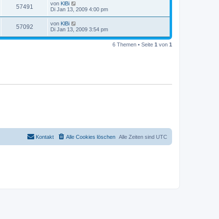
von
KlBi
57491
Di Jan 13, 2009 4:00 pm
von
KlBi
57092
Di Jan 13, 2009 3:54 pm
6 Themen • Seite
1
von
1
Kontakt
Alle Cookies löschen
Alle Zeiten sind
UTC