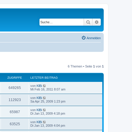
Suche
Erweiterte Suche
Anmelden
6 Themen • Seite
1
von
1
ZUGRIFFE
LETZTER BEITRAG
von
KlBi
649265
Mi Feb 16, 2011 8:07 am
von
KlBi
112923
Sa Apr 25, 2009 1:23 pm
von
KlBi
65987
Di Jan 13, 2009 4:18 pm
von
KlBi
63525
Di Jan 13, 2009 4:04 pm