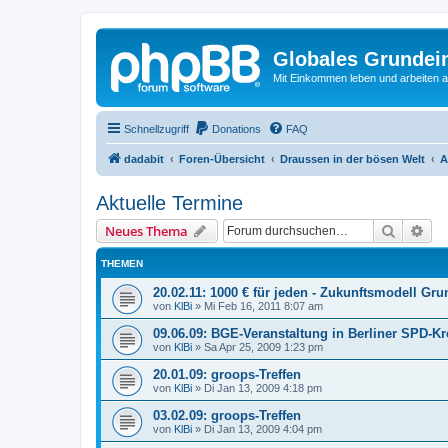
Globales Grundei
Mit Einkommen leben und arbeiten an
Schnellzugriff
Donations
FAQ
dadabit
Foren-Übersicht
Draussen in der bösen Welt
A
Aktuelle Termine
Suche
Erw
Neues Thema
THEMEN
20.02.11: 1000 € für jeden - Zukunftsmodell 
von
KlBi
»
Mi Feb 16, 2011 8:07 am
09.06.09: BGE-Veranstaltung in Berliner SPD-K
von
KlBi
»
Sa Apr 25, 2009 1:23 pm
20.01.09: groops-Treffen
von
KlBi
»
Di Jan 13, 2009 4:18 pm
03.02.09: groops-Treffen
von
KlBi
»
Di Jan 13, 2009 4:04 pm