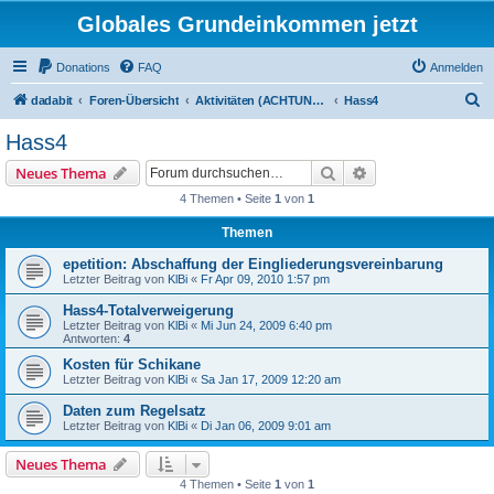
Globales Grundeinkommen jetzt
Donations
FAQ
Anmelden
S
dadabit
Foren-Übersicht
Aktivitäten (ACHTUNG: Infos zum Registrieren sind unten in: "neu hier?")
Hass4
u
Hass4
c
Suche
Erweiterte Suche
Neues Thema
h
4 Themen • Seite
1
von
1
e
Themen
epetition: Abschaffung der Eingliederungsvereinbarung
Letzter Beitrag von
KlBi
«
Fr Apr 09, 2010 1:57 pm
Hass4-Totalverweigerung
Letzter Beitrag von
KlBi
«
Mi Jun 24, 2009 6:40 pm
Antworten:
4
Kosten für Schikane
Letzter Beitrag von
KlBi
«
Sa Jan 17, 2009 12:20 am
Daten zum Regelsatz
Letzter Beitrag von
KlBi
«
Di Jan 06, 2009 9:01 am
Neues Thema
4 Themen • Seite
1
von
1