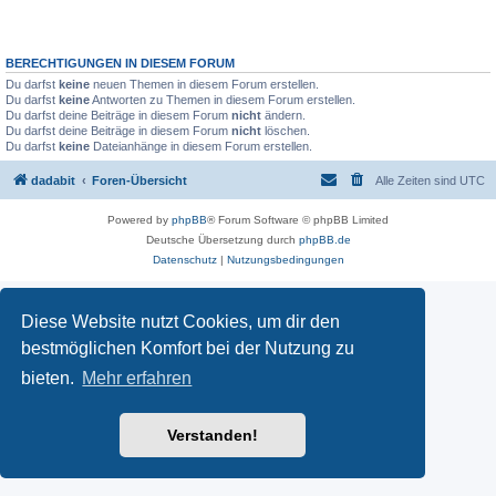
BERECHTIGUNGEN IN DIESEM FORUM
Du darfst
keine
neuen Themen in diesem Forum erstellen.
Du darfst
keine
Antworten zu Themen in diesem Forum erstellen.
Du darfst deine Beiträge in diesem Forum
nicht
ändern.
Du darfst deine Beiträge in diesem Forum
nicht
löschen.
Du darfst
keine
Dateianhänge in diesem Forum erstellen.
dadabit
Foren-Übersicht
Alle Zeiten sind
UTC
Powered by
phpBB
® Forum Software © phpBB Limited
Deutsche Übersetzung durch
phpBB.de
Datenschutz
|
Nutzungsbedingungen
Diese Website nutzt Cookies, um dir den
bestmöglichen Komfort bei der Nutzung zu
bieten.
Mehr erfahren
Verstanden!