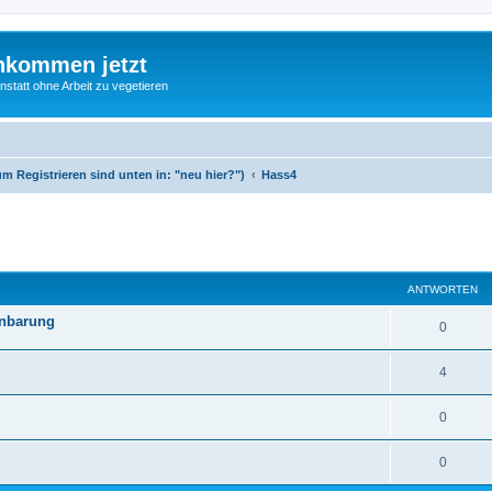
nkommen jetzt
statt ohne Arbeit zu vegetieren
m Registrieren sind unten in: "neu hier?")
Hass4
eiterte Suche
ANTWORTEN
inbarung
0
4
0
0