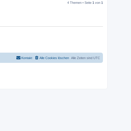
4 Themen • Seite
1
von
1
Kontakt
Alle Cookies löschen
Alle Zeiten sind
UTC