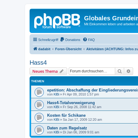
Globales Grundei
Mit Einkommen leben und arbeiten an
Schnellzugriff
Donations
FAQ
dadabit
Foren-Übersicht
Aktivitäten (ACHTUNG: Infos zu
Hass4
Suche
Erw
Neues Thema
THEMEN
epetition: Abschaffung der Eingliederungsvere
von
KlBi
»
Fr Apr 09, 2010 1:57 pm
Hass4-Totalverweigerung
von
KlBi
»
Fr Sep 26, 2008 11:42 am
Kosten für Schikane
von
KlBi
»
Sa Jan 17, 2009 12:20 am
Daten zum Regelsatz
von
KlBi
»
Di Jan 06, 2009 9:01 am