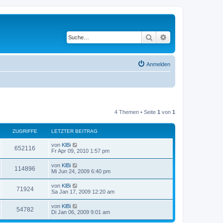
Suche
Erweiterte Suche
Anmelden
4 Themen • Seite
1
von
1
ZUGRIFFE
LETZTER BEITRAG
von
KlBi
652116
Fr Apr 09, 2010 1:57 pm
von
KlBi
114896
Mi Jun 24, 2009 6:40 pm
von
KlBi
71924
Sa Jan 17, 2009 12:20 am
von
KlBi
54782
Di Jan 06, 2009 9:01 am